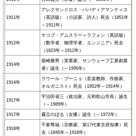
アレクサンドロス・パパディアマンティス
1911年
（英語版）（小説家、詩人）死去（1851年
～1911年）
ヤコブ・アムスラー＝ラフォン（英語版）
1912年
（数学者、物理学者、エンジニア）死去
（1823年～1912年）
柴崎勝男（実業家、サンウェーブ工業創業
1914年
者）誕生（～1995年）
ラウール・プーニョ（音楽教師、作曲家、
1914年
オルガニスト）死去（1852年～1914年）
宇治田省三（政治家、元和歌山市長）誕生
1917年
（～1989年）
1917年
霧立のぼる（女優）誕生（～1972年）
千家尊福（宗教家、第17代東京府知事）死
1918年
去（1845年～1918年）