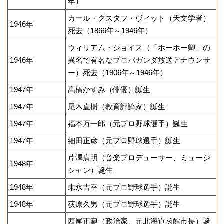
年）
カール・グスタフ・ヴィット（天文学者）
1946年
死去（1866年～1946年）
ウィリアム・ジョイス（「ホーホー卿」の
1946年
異名で有名なプロパガンダ放送アナウンサ
ー）死去（1906年～1946年）
1947年
髙橋かすみ（俳優）誕生
1947年
尾木直樹（教育評論家）誕生
1947年
福本万一郎（元プロ野球選手）誕生
1947年
細田正彦（元プロ野球選手）誕生
芹澤廣明（音楽プロデューサー、ミュージ
1948年
シャン）誕生
1948年
末永吉幸（元プロ野球選手）誕生
1948年
荻原久男（元プロ野球選手）誕生
西尾正範（政治家、元北海道函館市長）誕