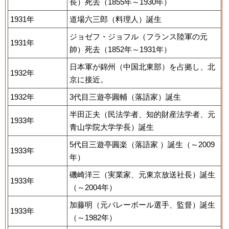
長）死去（1855年～1930年）
1931年
道場六三郎（料理人）誕生
ジョゼフ・ジョフル（フランス陸軍の元
1931年
帥）死去（1852年～1931年）
日本軍が錦州（中国北東部）を占拠し、北
1932年
京に接近。
1932年
3代目三遊亭圓輔（落語家）誕生
半田正夫（民法学者、知的財産法学者、元
1933年
青山学院大学学長）誕生
5代目三遊亭圓楽（落語家 ）誕生（～2009
1933年
年）
磯崎洋三（実業家、元東京放送社長）誕生
1933年
（～2004年）
加藤明（元バレーボール選手、監督）誕生
1933年
（～1982年）