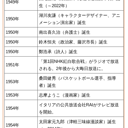
1949年
生（～2022年）
湖川友謙（キャラクターデザイナー、アニ
1950年
メーション演出家）誕生
1950年
南出喜久治（弁護士）誕生
1950年
鈴木恒夫（政治家、藤沢市長）誕生
1950年
鄭浩承（詩人）誕生
「第1回NHK紅白歌合戦」がラジオで放送
1951年
される。2年後から大晦日放送に。
桑田健秀（バスケットボール選手、指導
1953年
者）誕生
1953年
志摩ようこ（漫画家）誕生
イタリアの公共放送会社RAIがテレビ放送
1954年
を開始。
太田家元九郎（津軽三味線漫談家）誕生
1954年