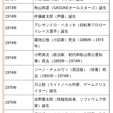
1973年
秋山和彦（SASUKEオールスターズ）誕生
1974年
伊藤健太郎（声優）誕生
アレサンドロ・ペタッキ（自転車プロロー
1974年
ドレース選手）誕生
園池公致（小説家）死去（1886年～1974
1974年
年）
小野真次（政治家、初代和歌山県公選知
1974年
事）死去（1893年～1974年）
ジーノ・チェルヴィ（英語版）（俳優）死
1974年
去（1901年～1974年）
川上稔（ライトノベル作家、ゲームクリエ
1975年
イター）誕生
佐野榮太郎（情報技術者、ソフトウェア作
1975年
家）誕生