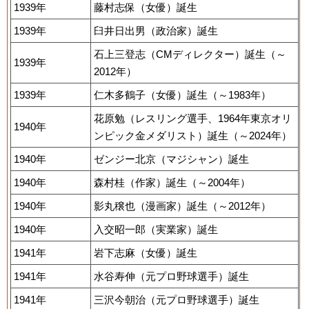
1939年
藤村志保（女優）誕生
1939年
臼井日出男（政治家）誕生
石上三登志（CMディレクター）誕生（～
1939年
2012年）
1939年
仁木多鶴子（女優）誕生（～1983年）
花原勉（レスリング選手、1964年東京オリ
1940年
ンピック金メダリスト）誕生（～2024年）
1940年
ゼンジー北京（マジシャン）誕生
1940年
森村桂（作家）誕生（～2004年）
1940年
影丸穣也（漫画家）誕生（～2012年）
1940年
入交昭一郎（実業家）誕生
1941年
岩下志麻（女優）誕生
1941年
水谷寿伸（元プロ野球選手）誕生
1941年
三沢今朝治（元プロ野球選手）誕生