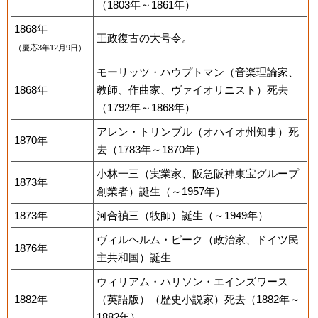
（1803年～1861年）
1868年
王政復古の大号令。
（慶応3年12月9日）
モーリッツ・ハウプトマン（音楽理論家、
1868年
教師、作曲家、ヴァイオリニスト）死去
（1792年～1868年）
アレン・トリンブル（オハイオ州知事）死
1870年
去（1783年～1870年）
小林一三（実業家、阪急阪神東宝グループ
1873年
創業者）誕生（～1957年）
1873年
河合禎三（牧師）誕生（～1949年）
ヴィルヘルム・ピーク（政治家、ドイツ民
1876年
主共和国）誕生
ウィリアム・ハリソン・エインズワース
1882年
（英語版）（歴史小説家）死去（1882年～
1882年）