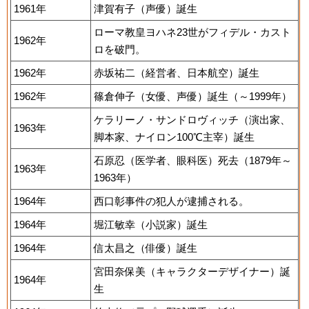
1961年
津賀有子（声優）誕生
ローマ教皇ヨハネ23世がフィデル・カスト
1962年
ロを破門。
1962年
赤坂祐二（経営者、日本航空）誕生
1962年
篠倉伸子（女優、声優）誕生（～1999年）
ケラリーノ・サンドロヴィッチ（演出家、
1963年
脚本家、ナイロン100℃主宰）誕生
石原忍（医学者、眼科医）死去（1879年～
1963年
1963年）
1964年
西口彰事件の犯人が逮捕される。
1964年
堀江敏幸（小説家）誕生
1964年
信太昌之（俳優）誕生
宮田奈保美（キャラクターデザイナー）誕
1964年
生