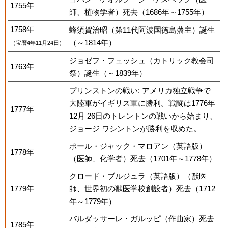
1755年
師、植物学者）死去（1686年～1755年）
1758年
蜂須賀治昭（第11代阿波国徳島藩主）誕生
（～1814年）
（宝暦4年11月24日）
ジョゼフ・フェッシュ（カトリック教会司
1763年
祭）誕生（～1839年）
プリンストンの戦い: アメリカ独立戦争で
大陸軍がイギリス軍に勝利。戦闘は1776年
1777年
12月 26日のトレントンの戦いから始まり、
ジョージ ワシントンが勝利を収めた。
ポール・ジャック・マロアン（英語版）
1778年
（医師、化学者）死去（1701年～1778年）
クロード・ブルジュラ（英語版）（獣医
1779年
師、世界初の獣医学校創設者）死去（1712
年～1779年）
バルダッサーレ・ガルッピ（作曲家）死去
1785年