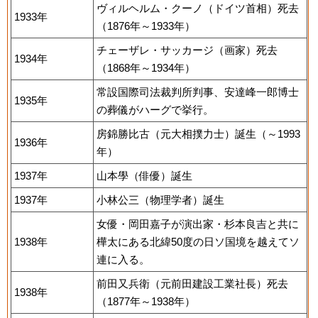
ヴィルヘルム・クーノ（ドイツ首相）死去
1933年
（1876年～1933年）
チェーザレ・サッカージ（画家）死去
1934年
（1868年～1934年）
常設国際司法裁判所判事、安達峰一郎博士
1935年
の葬儀がハーグで挙行。
房錦勝比古（元大相撲力士）誕生（～1993
1936年
年）
1937年
山本學（俳優）誕生
1937年
小林公三（物理学者）誕生
女優・岡田嘉子が演出家・杉本良吉と共に
1938年
樺太にある北緯50度の日ソ国境を越えてソ
連に入る。
前田又兵衛（元前田建設工業社長）死去
1938年
（1877年～1938年）