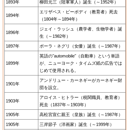
1893年
柳田元三（陸軍軍人）誕生（～1952年）
エリザベス・ピーボディ（教育者）死去
1894年
（1804年～1894年）
ジェイ・ラッシュ（農学者、生物学者）誕
1896年
生（～1982年）
1897年
ポーラ・ネグリ（女優）誕生（～1987年）
英語の"automobile"（自動車）という単語
1899年
が、ニューヨーク・タイムズ紙の広告では
じめて使用される。
アンドリュー・カーネギーがカーネギー財
1901年
団を設立。
アロイス・ヒトラー（税関職員、教育者）
1903年
死去（1837年～1903年）
1905年
高松宮宣仁親王（皇族）誕生（～1987年）
1905年
三岸節子（洋画家）誕生（～1999年）