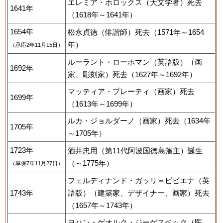
エレミア・ホロックス（天文学者）死去
1641年
（1618年～1641年）
1654年
松永貞徳（俳諧師）死去（1571年～1654
年）
（承応2年11月15日）
ルーラント・ローホマン（英語版）（画
1692年
家、彫刻家）死去（1627年～1692年）
マッティア・プレーティ（画家）死去
1699年
（1613年～1699年）
ルカ・ジョルダーノ（画家）死去（1634年
1705年
～1705年）
1723年
酒井忠用（第11代阿波国徳島藩主）誕生
（～1775年）
（享保7年11月27日）
フェルディナンド・ガッリ＝ビビエナ（英
1743年
語版）（建築家、デザイナー、画家）死去
（1657年～1743年）
ヨハン・ゲオルク・ジーゲスベック（医