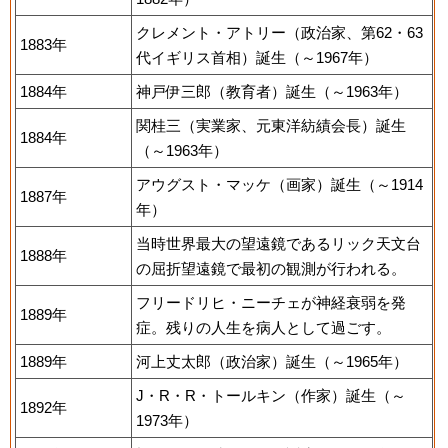
クレメント・アトリー（政治家、第62・63
1883年
代イギリス首相）誕生（～1967年）
1884年
神戸伊三郎（教育者）誕生（～1963年）
関桂三（実業家、元東洋紡績会長）誕生
1884年
（～1963年）
アウグスト・マッケ（画家）誕生（～1914
1887年
年）
当時世界最大の望遠鏡であるリック天文台
1888年
の屈折望遠鏡で最初の観測が行われる。
フリードリヒ・ニーチェが神経衰弱を発
1889年
症。残りの人生を病人として過ごす。
1889年
河上丈太郎（政治家）誕生（～1965年）
J・R・R・トールキン（作家）誕生（～
1892年
1973年）