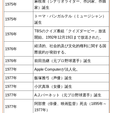
麻枝准（シナリオライター、作詞家、作曲
1975年
家）誕生
トーマ・バンガルテル（ミュージシャン）
1975年
誕生
TBSのクイズ番組「クイズダービー」放送
1976年
開始。1992年12月19日まで放送された。
経済的、社会的及び文化的権利に関する国
1976年
際規約が発効する。
1976年
前田浩継（元プロ野球選手）誕生
1977年
Apple Computerが法人化。
1977年
飯塚雅弓（声優）誕生
1977年
小沢真珠（女優）誕生
1977年
A.J.バーネット（元プロ野球選手）誕生
阿部豊（俳優、映画監督）死去（1895年～
1977年
1977年）