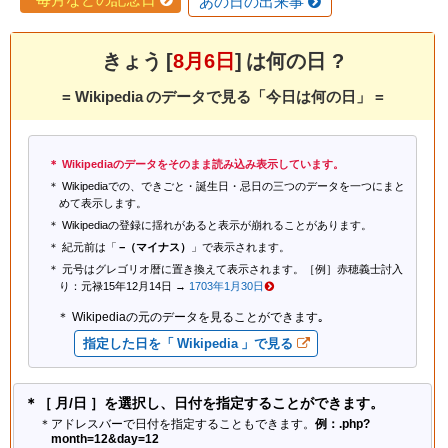
あの日の出来事
きょう [
8月6日
] は何の日 ?
= Wikipedia のデータで見る「今日は何の日」 =
Wikipediaのデータをそのまま読み込み表示しています。
Wikipediaでの、できごと・誕生日・忌日の三つのデータを一つにまと
めて表示します。
Wikipediaの登録に揺れがあると表示が崩れることがあります。
紀元前は「
−（マイナス）
」で表示されます。
元号はグレゴリオ暦に置き換えて表示されます。［例］赤穂義士討入
り：元禄15年12月14日 →
1703年1月30日
Wikipediaの元のデータを見ることができます｡
指定した日を「 Wikipedia 」で見る
＊［ 月/日 ］を選択し、日付を指定することができます。
＊アドレスバーで日付を指定することもできます。
例：.php?
month=12&day=12