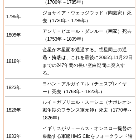
（1706年～1785年）
ジョサイア・ウェッジウッド（陶芸家）死
1795年
去（1730年～1795年）
アンリ＝ピエール・ダンルー（画家）死去
1809年
（1753年～1809年）
金星が木星面を通過する。惑星同士の通
過・掩蔽は、これを最後に2065年11月22日
1818年
までの247年間の長い空白期間に突入す
る。
ヨハン・アルガイエル（チェスプレイヤ
1823年
ー）死去（1763年～1823年）
ルイ＝ガブリエル・スーシェ（ナポレオン
1826年
戦争期のフランス軍元帥）死去（1770年～
1826年）
イギリスがジェームス・オンスロー提督の
1833年
乗艦する軍艦HMS Clioをフォークランド諸