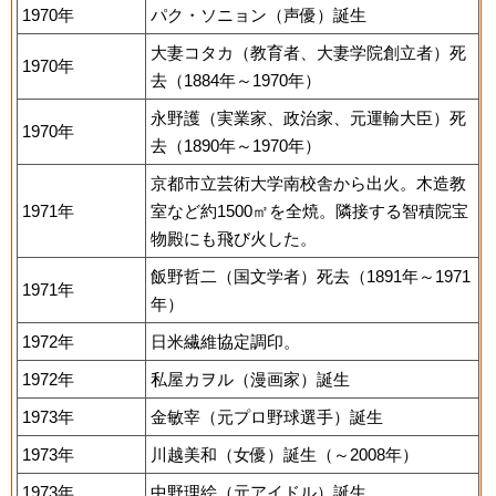
1970年
パク・ソニョン（声優）誕生
大妻コタカ（教育者、大妻学院創立者）死
1970年
去（1884年～1970年）
永野護（実業家、政治家、元運輸大臣）死
1970年
去（1890年～1970年）
京都市立芸術大学南校舎から出火。木造教
1971年
室など約1500㎡を全焼。隣接する智積院宝
物殿にも飛び火した。
飯野哲二（国文学者）死去（1891年～1971
1971年
年）
1972年
日米繊維協定調印。
1972年
私屋カヲル（漫画家）誕生
1973年
金敏宰（元プロ野球選手）誕生
1973年
川越美和（女優）誕生（～2008年）
1973年
中野理絵（元アイドル）誕生