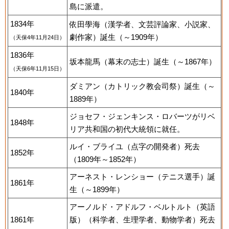
島に派遣。
1834年
依田學海（漢学者、文芸評論家、小説家、
劇作家）誕生（～1909年）
（天保4年11月24日）
1836年
坂本龍馬（幕末の志士）誕生（～1867年）
（天保6年11月15日）
ダミアン（カトリック教会司祭）誕生（～
1840年
1889年）
ジョセフ・ジェンキンス・ロバーツがリベ
1848年
リア共和国の初代大統領に就任。
ルイ・ブライユ（点字の開発者）死去
1852年
（1809年～1852年）
アーネスト・レンショー（テニス選手）誕
1861年
生（～1899年）
アーノルド・アドルフ・ベルトルト（英語
1861年
版）（科学者、生理学者、動物学者）死去