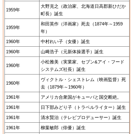
大野克之（政治家、北海道日高郡新ひだか
1959年
町長）誕生
和田英作（洋画家）死去（1874年～1959
1959年
年）
1960年
中村れい子（女優）誕生
1960年
山﨑浩子（元新体操選手）誕生
小松雅美（実業家、セブン&アイ・フード
1960年
システムズ社長）誕生
ヴィクトル・シェストレム（映画監督）死
1960年
去（1879年～1960年）
1961年
アメリカ合衆国がキューバと国交断絶。
1961年
日下部みどり子（トラベルライター）誕生
1961年
清水賢治（テレビプロデューサー）誕生
1961年
柳葉敏郎（俳優）誕生