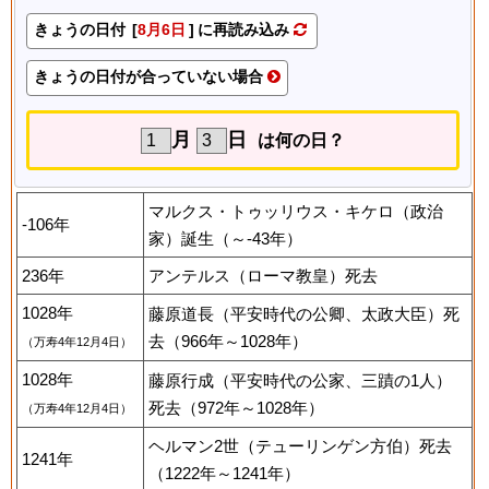
きょうの日付 [
8月6日
] に再読み込み
きょうの日付が合っていない場合
月
日
は何の日？
マルクス・トゥッリウス・キケロ（政治
-106年
家）誕生（～-43年）
236年
アンテルス（ローマ教皇）死去
1028年
藤原道長（平安時代の公卿、太政大臣）死
去（966年～1028年）
（万寿4年12月4日）
1028年
藤原行成（平安時代の公家、三蹟の1人）
死去（972年～1028年）
（万寿4年12月4日）
ヘルマン2世（テューリンゲン方伯）死去
1241年
（1222年～1241年）