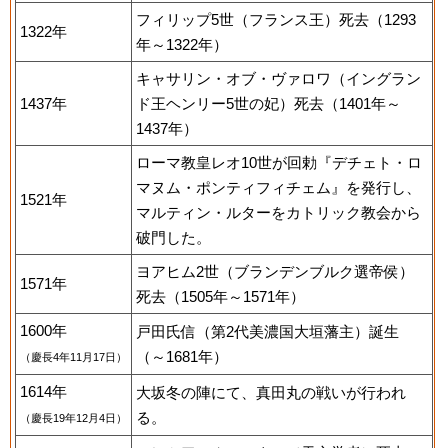
フィリップ5世（フランス王）死去（1293
1322年
年～1322年）
キャサリン・オブ・ヴァロワ（イングラン
1437年
ド王ヘンリー5世の妃）死去（1401年～
1437年）
ローマ教皇レオ10世が回勅『デチェト・ロ
マヌム・ポンティフィチェム』を発行し、
1521年
マルティン・ルターをカトリック教会から
破門した。
ヨアヒム2世（ブランデンブルク選帝侯）
1571年
死去（1505年～1571年）
1600年
戸田氏信（第2代美濃国大垣藩主）誕生
（～1681年）
（慶長4年11月17日）
1614年
大坂冬の陣にて、真田丸の戦いが行われ
る。
（慶長19年12月4日）