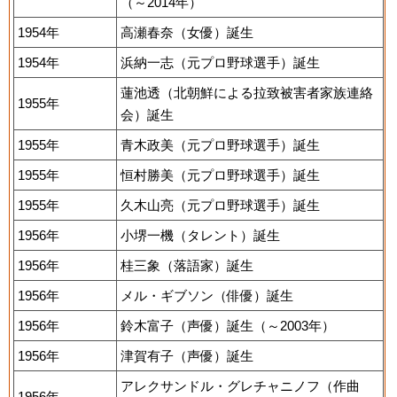
（～2014年）
1954年
高瀬春奈（女優）誕生
1954年
浜納一志（元プロ野球選手）誕生
蓮池透（北朝鮮による拉致被害者家族連絡
1955年
会）誕生
1955年
青木政美（元プロ野球選手）誕生
1955年
恒村勝美（元プロ野球選手）誕生
1955年
久木山亮（元プロ野球選手）誕生
1956年
小堺一機（タレント）誕生
1956年
桂三象（落語家）誕生
1956年
メル・ギブソン（俳優）誕生
1956年
鈴木富子（声優）誕生（～2003年）
1956年
津賀有子（声優）誕生
アレクサンドル・グレチャニノフ（作曲
1956年