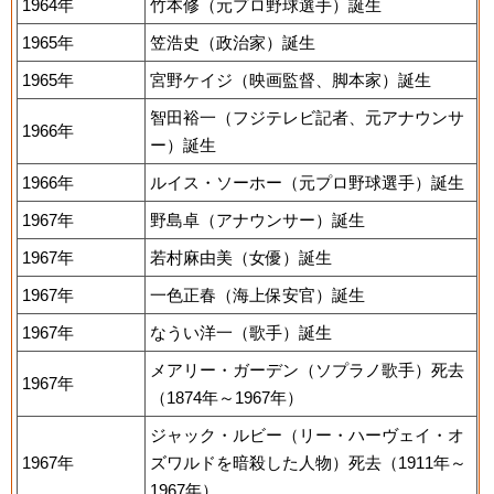
1964年
竹本修（元プロ野球選手）誕生
1965年
笠浩史（政治家）誕生
1965年
宮野ケイジ（映画監督、脚本家）誕生
智田裕一（フジテレビ記者、元アナウンサ
1966年
ー）誕生
1966年
ルイス・ソーホー（元プロ野球選手）誕生
1967年
野島卓（アナウンサー）誕生
1967年
若村麻由美（女優）誕生
1967年
一色正春（海上保安官）誕生
1967年
なうい洋一（歌手）誕生
メアリー・ガーデン（ソプラノ歌手）死去
1967年
（1874年～1967年）
ジャック・ルビー（リー・ハーヴェイ・オ
1967年
ズワルドを暗殺した人物）死去（1911年～
1967年）