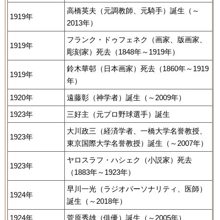
高橋英夫（元調教師、元騎手）誕生（～
1919年
2013年）
フランク・ドゥフェネク（画家、版画家、
1919年
彫刻家）死去（1848年～1919年）
鈴木華邨（日本画家）死去（1860年～1919
1919年
年）
1920年
遠藤彰（神学者）誕生（～2009年）
1923年
三好主（元プロ野球選手）誕生
大川政三（経済学者、一橋大学名誉教授、
1923年
東京国際大学名誉教授）誕生（～2007年）
ヤロスラフ・ハシェク（小説家）死去
1923年
（1883年～1923年）
早川一光（ラジオパーソナリティ、医師）
1924年
誕生（～2018年）
1924年
菅原秀雄（俳優）誕生（～2005年）