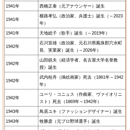
1941年
西橋正泰（元アナウンサー）誕生
横路孝弘（政治家、弁護士）誕生（～2023
1941年
年）
1941年
天地総子（歌手）誕生（～2019年）
石川宣雄（政治家、元石川県鳳珠郡穴水町
1942年
長、実業家）誕生（～2026年）
山田鋭夫（経済学者、名古屋大学名誉教
1942年
授）誕生
武内桂舟（挿絵画家）死去（1861年～1942
1942年
年）
ユーリ・コニュス（作曲家、ヴァイオリニ
1942年
スト）死去（1869年～1942年）
1943年
鳥居ユキ（ファッションデザイナー）誕生
1943年
牧勝彦（元プロ野球選手）誕生