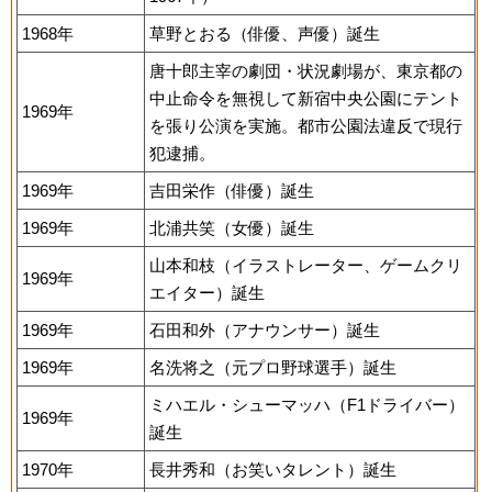
1968年
草野とおる（俳優、声優）誕生
唐十郎主宰の劇団・状況劇場が、東京都の
中止命令を無視して新宿中央公園にテント
1969年
を張り公演を実施。都市公園法違反で現行
犯逮捕。
1969年
吉田栄作（俳優）誕生
1969年
北浦共笑（女優）誕生
山本和枝（イラストレーター、ゲームクリ
1969年
エイター）誕生
1969年
石田和外（アナウンサー）誕生
1969年
名洗将之（元プロ野球選手）誕生
ミハエル・シューマッハ（F1ドライバー）
1969年
誕生
1970年
長井秀和（お笑いタレント）誕生