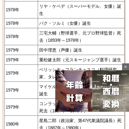
リヤ・ケベデ（スーパーモデル、女優）誕
1978年
生
1978年
パク・ソルミ（女優）誕生
三宅大輔（野球選手、元プロ野球監督）死
1978年
去（1893年～1978年）
1979年
田中理恵（声優）誕生
1979年
重松健太郎（元スキージャンプ選手）誕生
close
ベリッシモ・フランチェスコ（料理研究
1979年
家、タレント）誕生
マイケル・レストビッチ（プロ野球選手）
1979年
誕生
コンラッド・ヒルトン（ヒルトン創業者）
1979年
死去（1887年～1979年）
星島二郎（政治家、第47代衆議院議長）死
1980年
去（1887年～1980年）
Mute