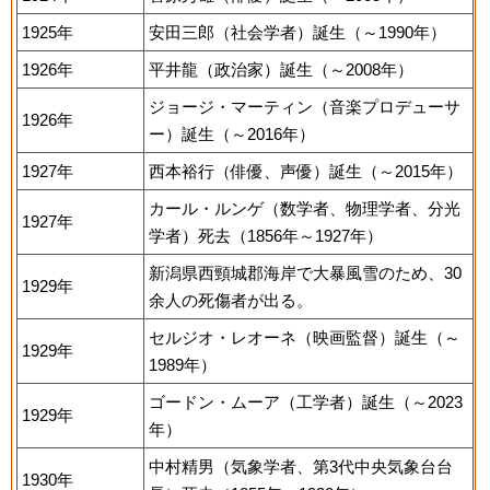
1925年
安田三郎（社会学者）誕生（～1990年）
1926年
平井龍（政治家）誕生（～2008年）
ジョージ・マーティン（音楽プロデューサ
1926年
ー）誕生（～2016年）
1927年
西本裕行（俳優、声優）誕生（～2015年）
カール・ルンゲ（数学者、物理学者、分光
1927年
学者）死去（1856年～1927年）
新潟県西頸城郡海岸で大暴風雪のため、30
1929年
余人の死傷者が出る。
セルジオ・レオーネ（映画監督）誕生（～
1929年
1989年）
ゴードン・ムーア（工学者）誕生（～2023
1929年
年）
中村精男（気象学者、第3代中央気象台台
1930年