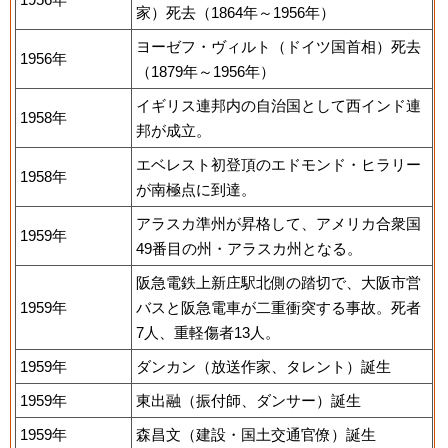
家）死去（1864年～1956年）
ヨーゼフ・ヴィルト（ドイツ国首相）死去
1956年
（1879年～1956年）
イギリス連邦内の自治国として西インド連
1958年
邦が成立。
エベレスト初登頂のエドモンド・ヒラリー
1958年
が南極点に到達。
アラスカ準州が昇格して、アメリカ合衆国
1959年
49番目の州・アラスカ州となる。
阪急電鉄上新庄駅北側の踏切で、大阪市営
1959年
バスと阪急電車が二重衝突する事故。死者
7人、重軽傷者13人。
1959年
ダンカン（放送作家、タレント）誕生
1959年
東出融（振付師、ダンサー）誕生
1959年
森昌文（建設・国土交通官僚）誕生