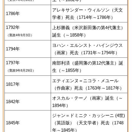
アレキサンダー・ウィルソン（天文
1786年
学者）死去（1714年～1786年）
1792年
上杉勝義（米沢新田藩の第4代藩主）
誕生（～1858年）
（寛政4年9月3日）
ヨハン・エルンスト・ハインジウス
1794年
（画家）死去（1731年～1794年）
1797年
南部利済（盛岡藩の第12代藩主）誕
生（～1855年）
（寛政9年8月29日）
エティエンヌ＝ニコラ・メユール
1817年
（作曲家）死去（1763年～1817年）
オスカル・テーノ（画家）誕生（～
1842年
1894年）
ジャン＝ドミニク・カッシーニ (4世)
1845年
（英語版）（天文学者）死去（1748
年～1845年）