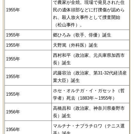
で農家が全焼。現場で発見された住
1955年
民の遺体頭部などに打撲傷が認めら
れ、殺人放火事件として捜査開始
（松山事件）。
1955年
郷ひろみ（歌手、俳優）誕生
1955年
天野篤（外科医）誕生
西村和平（政治家、元兵庫県加西市
1955年
長）誕生
武藤容治（政治家、第31-32代経済産
1955年
業大臣）誕生
ホセ・オルテガ・イ・ガセット（哲
1955年
学者）死去（1883年～1955年）
高橋昌和（政治家、神奈川県秦野市
1956年
長）誕生
マルチナ・ナブラチロワ（テニス選
1956年
手）誕生