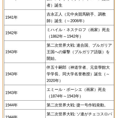
者）誕生
吉永正人（元中央競馬騎手、調教
1941年
師）誕生（～2006年）
ミハイル・ネステロフ（画家）死去
1942年
（1862年～1942年）
第二次世界大戦: 連合国、ブルガリア
1943年
王国への爆撃（ブルガリア語版）を
開始。
伴五十嗣郎（神道学者、元皇學館大
1943年
学学長、同大学名誉教授）誕生（～
2020年）
エミール・ボーシエ（画家）死去
1943年
（1874年～1943年）
1944年
第二次世界大戦: 捷一号作戦発動。
第二次世界大戦: ソ連がチェコスロバ
1944年