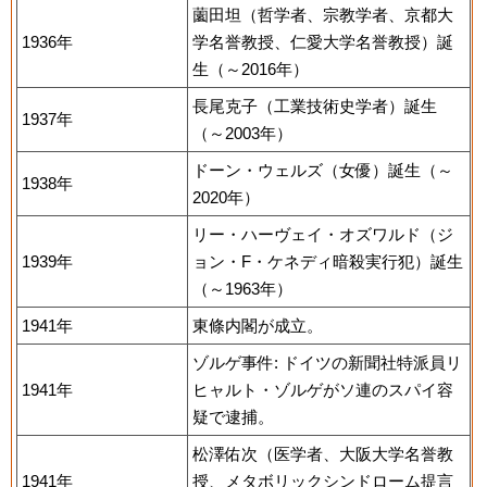
薗田坦（哲学者、宗教学者、京都大
1936年
学名誉教授、仁愛大学名誉教授）誕
生（～2016年）
長尾克子（工業技術史学者）誕生
1937年
（～2003年）
ドーン・ウェルズ（女優）誕生（～
1938年
2020年）
リー・ハーヴェイ・オズワルド（ジ
1939年
ョン・F・ケネディ暗殺実行犯）誕生
（～1963年）
1941年
東條内閣が成立。
ゾルゲ事件: ドイツの新聞社特派員リ
1941年
ヒャルト・ゾルゲがソ連のスパイ容
疑で逮捕。
松澤佑次（医学者、大阪大学名誉教
1941年
授、メタボリックシンドローム提言