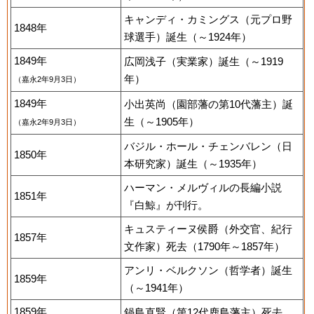
キャンディ・カミングス（元プロ野
1848年
球選手）誕生（～1924年）
1849年
広岡浅子（実業家）誕生（～1919
年）
（嘉永2年9月3日）
1849年
小出英尚（園部藩の第10代藩主）誕
生（～1905年）
（嘉永2年9月3日）
バジル・ホール・チェンバレン（日
1850年
本研究家）誕生（～1935年）
ハーマン・メルヴィルの長編小説
1851年
『白鯨』が刊行。
キュスティーヌ侯爵（外交官、紀行
1857年
文作家）死去（1790年～1857年）
アンリ・ベルクソン（哲学者）誕生
1859年
（～1941年）
1859年
鍋島直賢（第12代鹿島藩主）死去