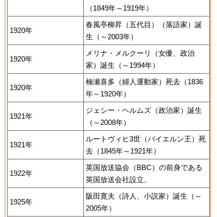
（1849年～1919年）
春風亭柳昇（五代目）（落語家）誕
1920年
生（～2003年）
メリナ・メルクーリ（女優、政治
1920年
家）誕生（～1994年）
楠瀬喜多（婦人運動家）死去（1836
1920年
年～1920年）
ジェシー・ヘルムズ（政治家）誕生
1921年
（～2008年）
ルートヴィヒ3世（バイエルン王）死
1921年
去（1845年～1921年）
英国放送協会（BBC）の前身である
1922年
英国放送会社設立。
阪田寛夫（詩人、小説家）誕生（～
1925年
2005年）