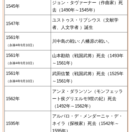
ジョン・タヴァーナー（作曲家）死
1545年
去（1490年～1545年）
ユストゥス・リプシウス（文献学
1547年
者、人文学者 ）誕生
1561年
川中島の戦い: 八幡原の戦い。
（永禄4年9月10日）
1561年
山本勘助（戦国武将）死去（1493年
～1561年）
（永禄4年9月10日）
1561年
武田信繁（戦国武将）死去（1525年
～1561年）
（永禄4年9月10日）
アンヌ・ダランソン（モンフェッラ
1562年
ート侯グリエルモ9世の妃）死去
（1492年～1562年）
アルバロ・デ・メンダーニャ・デ・
1595年
ネイラ（探検家）死去（1542年～
1595年）