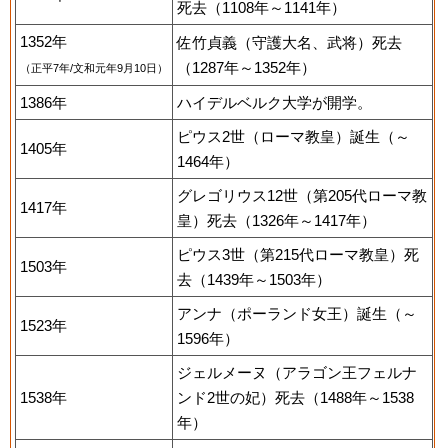
死去（1108年～1141年）
1352年
佐竹貞義（守護大名、武将）死去
（1287年～1352年）
（正平7年/文和元年9月10日）
1386年
ハイデルベルク大学が開学。
ピウス2世（ローマ教皇）誕生（～
1405年
1464年）
グレゴリウス12世（第205代ローマ教
1417年
皇）死去（1326年～1417年）
ピウス3世（第215代ローマ教皇）死
1503年
去（1439年～1503年）
アンナ（ポーランド女王）誕生（～
1523年
1596年）
ジェルメーヌ（アラゴン王フェルナ
1538年
ンド2世の妃）死去（1488年～1538
年）