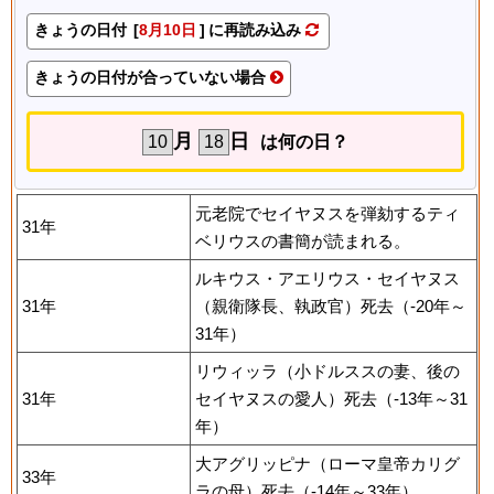
きょうの日付 [
8月10日
] に再読み込み
きょうの日付が合っていない場合
月
日
は何の日？
元老院でセイヤヌスを弾劾するティ
31年
ベリウスの書簡が読まれる。
ルキウス・アエリウス・セイヤヌス
31年
（親衛隊長、執政官）死去（-20年～
31年）
リウィッラ（小ドルススの妻、後の
31年
セイヤヌスの愛人）死去（-13年～31
年）
大アグリッピナ（ローマ皇帝カリグ
33年
ラの母）死去（-14年～33年）