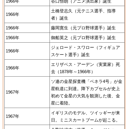
1966年
谷口悟朗（アニメ演出家）誕生
土橋登志久（元テニス選手、指導
1966年
者）誕生
1966年
藤岡寛生（元プロ野球選手）誕生
1966年
御船英之（元プロ野球選手）誕生
ジェロード・スワロー（フィギュア
1966年
スケート選手）誕生
エリザベス・アーデン（実業家）死
1966年
去（1878年～1966年）
ソ連の金星探査機「ベネラ4号」が金
星軌道に到達。降下カプセルが史上
1967年
初めて金星の大気を観測した後、金
星に着陸。
イギリスのモデル、ツイッギーが来
1967年
日。ミニスカートブームが起こる。