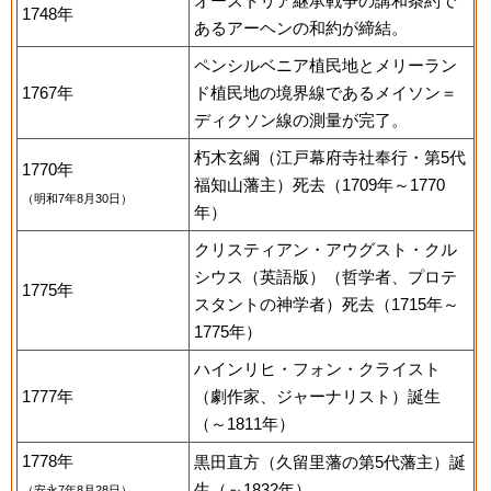
オーストリア継承戦争の講和条約で
1748年
あるアーヘンの和約が締結。
ペンシルベニア植民地とメリーラン
1767年
ド植民地の境界線であるメイソン＝
ディクソン線の測量が完了。
朽木玄綱（江戸幕府寺社奉行・第5代
1770年
福知山藩主）死去（1709年～1770
（明和7年8月30日）
年）
クリスティアン・アウグスト・クル
シウス（英語版）（哲学者、プロテ
1775年
スタントの神学者）死去（1715年～
1775年）
ハインリヒ・フォン・クライスト
1777年
（劇作家、ジャーナリスト）誕生
（～1811年）
1778年
黒田直方（久留里藩の第5代藩主）誕
生（～1832年）
（安永7年8月28日）