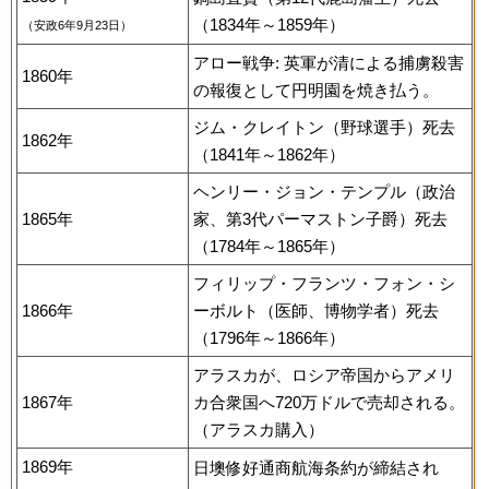
（1834年～1859年）
（安政6年9月23日）
アロー戦争: 英軍が清による捕虜殺害
1860年
の報復として円明園を焼き払う。
ジム・クレイトン（野球選手）死去
1862年
（1841年～1862年）
ヘンリー・ジョン・テンプル（政治
1865年
家、第3代パーマストン子爵）死去
（1784年～1865年）
フィリップ・フランツ・フォン・シ
1866年
ーボルト（医師、博物学者）死去
（1796年～1866年）
アラスカが、ロシア帝国からアメリ
1867年
カ合衆国へ720万ドルで売却される。
（アラスカ購入）
1869年
日墺修好通商航海条約が締結され