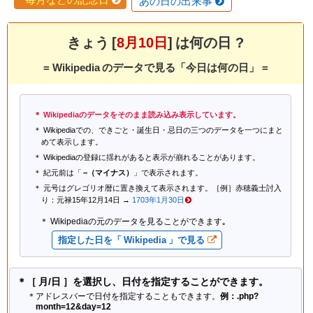
あの日の出来事
きょう [
8月10日
] は何の日 ?
= Wikipedia のデータで見る「今日は何の日」 =
Wikipediaのデータをそのまま読み込み表示しています。
Wikipediaでの、できごと・誕生日・忌日の三つのデータを一つにまと
めて表示します。
Wikipediaの登録に揺れがあると表示が崩れることがあります。
紀元前は「
−（マイナス）
」で表示されます。
元号はグレゴリオ暦に置き換えて表示されます。［例］赤穂義士討入
り：元禄15年12月14日 →
1703年1月30日
Wikipediaの元のデータを見ることができます｡
指定した日を「 Wikipedia 」で見る
＊［ 月/日 ］を選択し、日付を指定することができます。
＊アドレスバーで日付を指定することもできます。
例：.php?
month=12&day=12