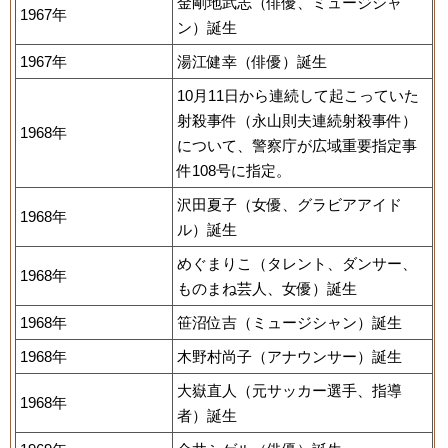
金剛地武志（俳優、ミュージシャ
1967年
ン）誕生
1967年
湯江健幸（俳優）誕生
10月11日から連続して起こっていた
射殺事件（永山則夫連続射殺事件）
1968年
について、警察庁が広域重要指定事
件108号に指定。
沢田夏子（女優、グラビアアイド
1968年
ル）誕生
めぐまりこ（タレント、ダンサー、
1968年
ものまね芸人、女優）誕生
1968年
笹沼位吉（ミュージシャン）誕生
1968年
木野村尚子（アナウンサー）誕生
大嶽直人（元サッカー選手、指導
1968年
者）誕生