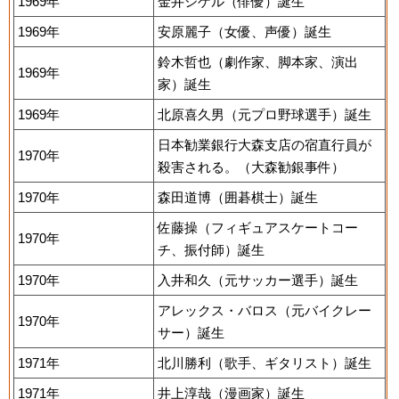
1969年
金井シゲル（俳優）誕生
1969年
安原麗子（女優、声優）誕生
鈴木哲也（劇作家、脚本家、演出
1969年
家）誕生
1969年
北原喜久男（元プロ野球選手）誕生
日本勧業銀行大森支店の宿直行員が
1970年
殺害される。（大森勧銀事件）
1970年
森田道博（囲碁棋士）誕生
佐藤操（フィギュアスケートコー
1970年
チ、振付師）誕生
1970年
入井和久（元サッカー選手）誕生
アレックス・バロス（元バイクレー
1970年
サー）誕生
1971年
北川勝利（歌手、ギタリスト）誕生
1971年
井上淳哉（漫画家）誕生