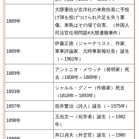
大隈重信が玄洋社の来島恒喜に手投
げ弾を投げつけられ片足を失う重
1889年
傷。来島はその場で自害。（外国人
司法官任用問題#大隈遭難事件）
伊藤正徳（ジャーナリスト、作家、
1889年
軍事評論家、元時事新報社長）誕生
（～1962年）
アントニオ・メウッチ（発明家）死
1889年
去（1808年～1889年）
シャルル・グノー（作曲家）死去
1893年
（1818年～1893年）
1897年
壺井繁治（詩人）誕生（～1975年）
玉虫文一（化学者）誕生（～1982
1898年
年）
井口貞夫（外交官）誕生（～1980
1899年