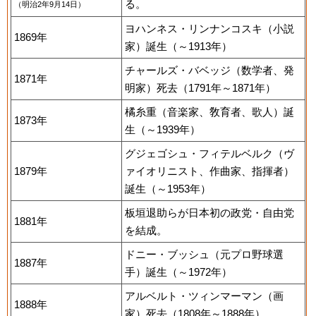
る。
（明治2年9月14日）
ヨハンネス・リンナンコスキ（小説
1869年
家）誕生（～1913年）
チャールズ・バベッジ（数学者、発
1871年
明家）死去（1791年～1871年）
橘糸重（音楽家、敎育者、歌人）誕
1873年
生（～1939年）
グジェゴシュ・フィテルベルク（ヴ
1879年
ァイオリニスト、作曲家、指揮者）
誕生（～1953年）
板垣退助らが日本初の政党・自由党
1881年
を結成。
ドニー・ブッシュ（元プロ野球選
1887年
手）誕生（～1972年）
アルベルト・ツィンマーマン（画
1888年
家）死去（1808年～1888年）