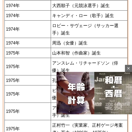
1974年
大西順子（元競泳選手）誕生
1974年
キャンディ・ロー（歌手）誕生
ロビー・サヴェージ（サッカー選
1974年
手）誕生
1974年
周迅（女優）誕生
1975年
山本和智（作曲家）誕生
アンスレム・リチャードソン（俳
1975年
close
優）誕生
1975年
孔令輝（卓球選手）誕生
ビョン・ホギル（ミュージカル俳
1975年
優、歌手）誕生
アレックス・コーラ（元プロ野球選
1975年
手）誕生
正村竹一（実業家、正村ゲージ考案
1975年
Mute