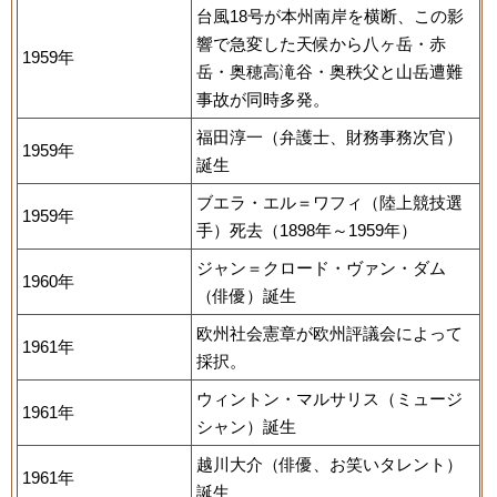
台風18号が本州南岸を横断、この影
響で急変した天候から八ヶ岳・赤
1959年
岳・奥穂高滝谷・奥秩父と山岳遭難
事故が同時多発。
福田淳一（弁護士、財務事務次官）
1959年
誕生
ブエラ・エル＝ワフィ（陸上競技選
1959年
手）死去（1898年～1959年）
ジャン＝クロード・ヴァン・ダム
1960年
（俳優）誕生
欧州社会憲章が欧州評議会によって
1961年
採択。
ウィントン・マルサリス（ミュージ
1961年
シャン）誕生
越川大介（俳優、お笑いタレント）
1961年
誕生