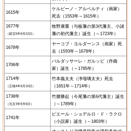
ケルビーノ・アルベルティ（画家）
1615年
死去（1553年～1615年）
1677年
牧野康重（与板藩の第3代藩主、小諸
藩の初代藩主）誕生（～1723年）
（延宝5年9月22日）
ヤーコブ・ヨルダーンス（画家）死
1678年
去（1593年～1678年）
バルダッサーレ・ガルッピ（作曲
1706年
家）誕生（～1785年）
1714年
竹本義太夫（浄瑠璃太夫）死去
（1651年～1714年）
（正徳4年9月10日）
1738年
竹腰勝起（今尾藩の第6代藩主）誕生
（～1789年）
（元文3年9月6日）
ピエール・ショデルロ・ド・ラクロ
1741年
（小説家）誕生（～1803年）