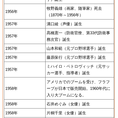
牧野義雄（画家、随筆家）死去
1956年
（1870年～1956年）
1957年
溝口綾（声優）誕生
髙橋憲一（防衛官僚、第33代防衛事
1957年
務次官）誕生
1957年
山本和範（元プロ野球選手）誕生
1957年
藤原保行（元プロ野球選手）誕生
ミハイロ・ペトロヴィッチ（元サッ
1957年
カー選手、指導者）誕生
アメリカでのブームを受け、フラフ
1958年
ープが日本で販売開始。1960年代に
入り大ブームになる。
1958年
石井めぐみ（女優）誕生
1958年
片桐千里（女優）誕生