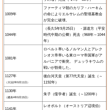
ファーティマ朝のカリフ・ハーキム
1009年
の命によりエルサレムの聖墳墓教会
が完全に破壊。
（長久5年9月25日） - 源道方（平安
1044年
時代中期の公卿）死去（968年～1044
年）
ロベルト率いるノルマン人とアレク
シオス帝率いる東ローマ帝国軍がア
1081年
ルバニアで衝突。 デュッラキウムの
戦いが勃発した。
1127年
後白河天皇（第77代天皇）誕生（～
1192年）
（大治2年9月11日）
1130年
朱子（儒学者）誕生（～1200年）
（建炎4年9月15日）
レオポルト（オーストリア辺境伯）
1141年