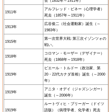
去（1832年～1911年）
アルフレッド・ビネー（心理学者）
1911年
死去（1857年～1911年）
広谷俊二（社会運動家）誕生（～
1913年
1983年）
第一次世界大戦: 第三次イゾンツォの
1915年
戦い。
コロマン・モーザー（デザイナー）
1918年
死去（1868年～1918年）
ピエール・トルドー（政治家、第
1919年
20・22代カナダ首相）誕生（～2000
年）
アニタ・オデイ（ジャズシンガー）
1919年
誕生（～2006年）
ルートヴィヒ・ブリーガー（ドイツ
1919年
語版）（病理学者、化学者）死去