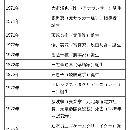
1971年
大野済也（NHKアナウンサー）誕生
坂田恵（元サッカー選手、指導者）
1971年
誕生
1971年
藤原秀樹（元俳優）誕生
1972年
蜷川実花（写真家、映画監督）誕生
1972年
渡辺千穂（脚本家）誕生
1972年
三遊亭遊喜（落語家）誕生
1972年
岸恵子（競艇選手）誕生
アレックス・タグリアーニ（レーサ
1972年
ー）誕生
藤波収（実業家、元北海道電力社
1972年
長、元電源開発総裁）死去（1888年
～1972年）
辻本良三（ゲームクリエイター）誕
1973年