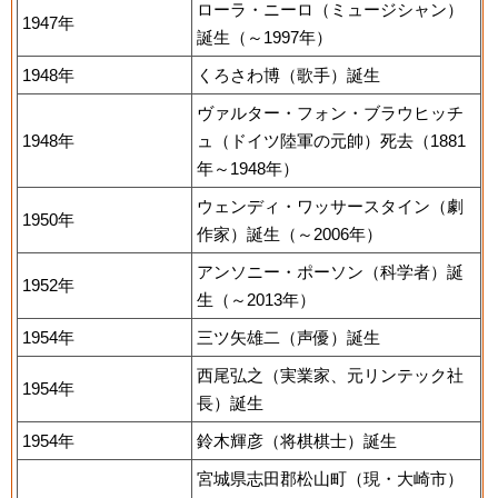
ローラ・ニーロ（ミュージシャン）
1947年
誕生（～1997年）
1948年
くろさわ博（歌手）誕生
ヴァルター・フォン・ブラウヒッチ
1948年
ュ（ドイツ陸軍の元帥）死去（1881
年～1948年）
ウェンディ・ワッサースタイン（劇
1950年
作家）誕生（～2006年）
アンソニー・ポーソン（科学者）誕
1952年
生（～2013年）
1954年
三ツ矢雄二（声優）誕生
西尾弘之（実業家、元リンテック社
1954年
長）誕生
1954年
鈴木輝彦（将棋棋士）誕生
宮城県志田郡松山町（現・大崎市）