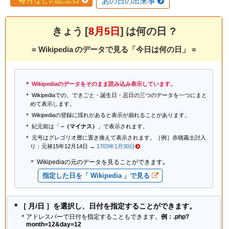
あの日の出来事
きょう [
8月5日
] は何の日 ?
= Wikipedia のデータで見る「今日は何の日」 =
Wikipediaのデータをそのまま読み込み表示しています。
Wikipediaでの、できごと・誕生日・忌日の三つのデータを一つにまと
めて表示します。
Wikipediaの登録に揺れがあると表示が崩れることがあります。
紀元前は「
−（マイナス）
」で表示されます。
元号はグレゴリオ暦に置き換えて表示されます。［例］赤穂義士討入
り：元禄15年12月14日 →
1703年1月30日
Wikipediaの元のデータを見ることができます｡
指定した日を「 Wikipedia 」で見る
＊［ 月/日 ］を選択し、日付を指定することができます。
＊アドレスバーで日付を指定することもできます。
例：.php?
month=12&day=12