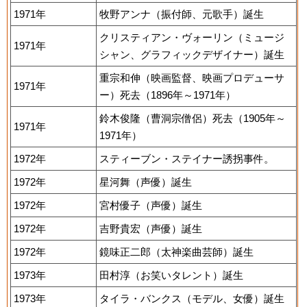
1971年
牧野アンナ（振付師、元歌手）誕生
クリスティアン・ヴォーリン（ミュージ
1971年
シャン、グラフィックデザイナー）誕生
重宗和伸（映画監督、映画プロデューサ
1971年
ー）死去（1896年～1971年）
鈴木俊隆（曹洞宗僧侶）死去（1905年～
1971年
1971年）
1972年
スティーブン・ステイナー誘拐事件。
1972年
星河舞（声優）誕生
1972年
宮村優子（声優）誕生
1972年
吉野貴宏（声優）誕生
1972年
鏡味正二郎（太神楽曲芸師）誕生
1973年
田村淳（お笑いタレント）誕生
1973年
タイラ・バンクス（モデル、女優）誕生