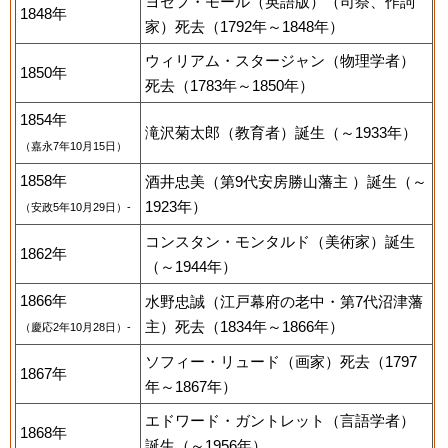
ヨゼフ・モール（英語版）（司祭、作詞
1848年
家）死去（1792年～1848年）
ウィリアム・スタージャン（物理学者）
1850年
死去（1783年～1850年）
1854年
滝沢菊太郎（教育者）誕生（～1933年）
（嘉永7年10月15日）
1858年
酒井忠美（第9代安房勝山藩主 ）誕生（～
1923年）
（安政5年10月29日）-
コンスタン・モンタルド（美術家）誕生
1862年
（～1944年）
1866年
水野忠誠（江戸幕府の老中・第7代沼津藩
主）死去（1834年～1866年）
（慶応2年10月28日）-
ソフィー・リュード（画家）死去（1797
1867年
年～1867年）
エドワード・ガントレット（言語学者）
1868年
誕生（～1956年）