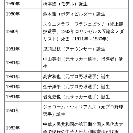
1980年
橋本望（モデル）誕生
1980年
鈴木雅（ボディビルダー）誕生
スタニスラワ・ワラシェビッチ（陸上競
1980年
技選手、1932年ロサンゼルス五輪金メダ
リスト）死去（1911年～1980年）
1981年
鬼頭里枝（アナウンサー）誕生
中山英樹（元サッカー選手、指導者）誕
1981年
生
1981年
高宮和也（元プロ野球選手）誕生
1981年
金子洋平（元プロ野球選手）誕生
1981年
岩丸史也（元サッカー選手）誕生
ジェローム・ウィリアムズ（元プロ野球
1981年
選手）誕生
中華人民共和国の第五期全国人民代表大
1982年
会で現行の中華人民共和国憲法が採択。