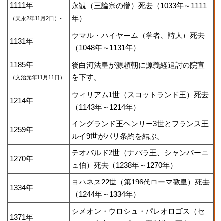
1111年
永観（三論宗の僧）死去（1033年～1111
年）
（天永2年11月2日）-
ウマル・ハイヤーム（学者、詩人）死去
1131年
（1048年～1131年）
1185年
後白河法皇が源頼朝に源義経追討の院宣
を下す。
（文治元年11月11日）
ウィリアム1世（スコットランド王）死去
1214年
（1143年～1214年）
イングランド王ヘンリー3世とフランス王
1259年
ルイ9世がパリ条約を結ぶ。
テオバルド2世（ナバラ王、シャンパーニ
1270年
ュ伯）死去（1238年～1270年）
ヨハネス22世（第196代ローマ教皇）死去
1334年
（1244年～1334年）
シメオン・ウロシュ・パレオロゴス（セ
1371年