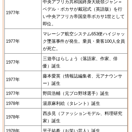
中央アフリカ共和国終身大統領ジャン＝
ベデル・ボカサが戴冠式（英語版）を行
1977年
い中央アフリカ帝国皇帝ボカサ1世として
即位。
マレーシア航空システム653便ハイジャッ
1977年
ク墜落事件が発生。乗員・乗客100人全員
が死亡。
三遊亭はらしょう（落語家、作家、俳
1977年
優）誕生
藤本愛英（情報誌編集者、元アナウンサ
1977年
ー）誕生
1977年
野田浩輔（元プロ野球選手）誕生
1978年
湯原麻利絵（タレント）誕生
西歩見（ファッションモデル、料理研究
1978年
家）誕生
1978年
平子祐希（お笑い芸人）誕生