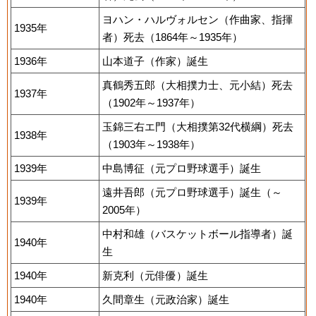
ヨハン・ハルヴォルセン（作曲家、指揮
1935年
者）死去（1864年～1935年）
1936年
山本道子（作家）誕生
真鶴秀五郎（大相撲力士、元小結）死去
1937年
（1902年～1937年）
玉錦三右エ門（大相撲第32代横綱）死去
1938年
（1903年～1938年）
1939年
中島博征（元プロ野球選手）誕生
遠井吾郎（元プロ野球選手）誕生（～
1939年
2005年）
中村和雄（バスケットボール指導者）誕
1940年
生
1940年
新克利（元俳優）誕生
1940年
久間章生（元政治家）誕生