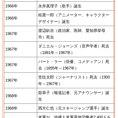
1966年
永井真理子（歌手）誕生
桂憲一郎（アニメーター、キャラクター
1966年
デザイナー）誕生
渡辺釟吉（政治家、医師、愛知県挙母
1967年
市）死去
ダニエル・ジョーンズ（音声学者）死去
1967年
（1881年～1967年）
バート・ラー（俳優、コメディアン）死
1967年
去（1895年～1967年）
笠信太郎（ジャーナリスト）死去（1900
1967年
年～1967年）
舘恭子（報道記者、元アナウンサー）誕
1968年
生
1968年
西方仁也（元スキージャンプ選手）誕生
米軍が、沖縄人米軍基地労働者2,400人を