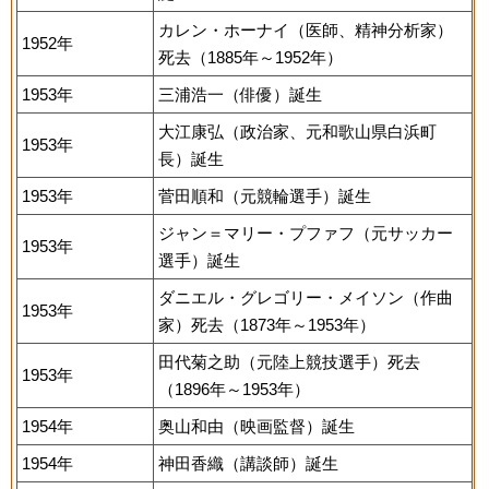
カレン・ホーナイ（医師、精神分析家）
1952年
死去（1885年～1952年）
1953年
三浦浩一（俳優）誕生
大江康弘（政治家、元和歌山県白浜町
1953年
長）誕生
1953年
菅田順和（元競輪選手）誕生
ジャン＝マリー・プファフ（元サッカー
1953年
選手）誕生
ダニエル・グレゴリー・メイソン（作曲
1953年
家）死去（1873年～1953年）
田代菊之助（元陸上競技選手）死去
1953年
（1896年～1953年）
1954年
奥山和由（映画監督）誕生
1954年
神田香織（講談師）誕生