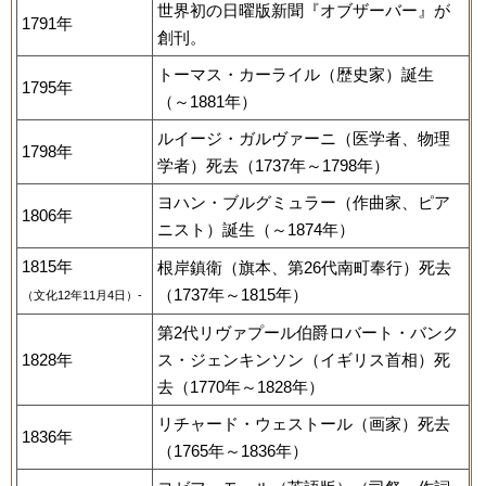
世界初の日曜版新聞『オブザーバー』が
1791年
創刊。
トーマス・カーライル（歴史家）誕生
1795年
（～1881年）
ルイージ・ガルヴァーニ（医学者、物理
1798年
学者）死去（1737年～1798年）
ヨハン・ブルグミュラー（作曲家、ピア
1806年
ニスト）誕生（～1874年）
1815年
根岸鎮衛（旗本、第26代南町奉行）死去
（1737年～1815年）
（文化12年11月4日）-
第2代リヴァプール伯爵ロバート・バンク
1828年
ス・ジェンキンソン（イギリス首相）死
去（1770年～1828年）
リチャード・ウェストール（画家）死去
1836年
（1765年～1836年）