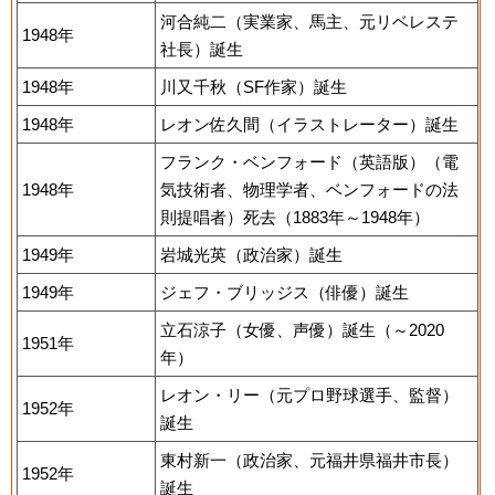
河合純二（実業家、馬主、元リベレステ
1948年
社長）誕生
1948年
川又千秋（SF作家）誕生
1948年
レオン佐久間（イラストレーター）誕生
フランク・ベンフォード（英語版）（電
1948年
気技術者、物理学者、ベンフォードの法
則提唱者）死去（1883年～1948年）
1949年
岩城光英（政治家）誕生
1949年
ジェフ・ブリッジス（俳優）誕生
立石涼子（女優、声優）誕生（～2020
1951年
年）
レオン・リー（元プロ野球選手、監督）
1952年
誕生
東村新一（政治家、元福井県福井市長）
1952年
誕生