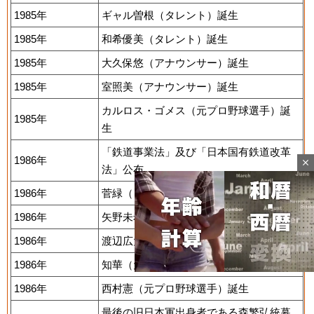
1985年
ギャル曽根（タレント）誕生
1985年
和希優美（タレント）誕生
1985年
大久保悠（アナウンサー）誕生
1985年
室照美（アナウンサー）誕生
カルロス・ゴメス（元プロ野球選手）誕
1985年
生
「鉄道事業法」及び「日本国有鉄道改革
1986年
close
法」公布。
1986年
菅緑（タレント）誕生
1986年
矢野未希子（ファッションモデル）誕生
1986年
渡辺広大（サッカー選手）誕生
1986年
知華（元ファッションモデル）誕生
1986年
西村憲（元プロ野球選手）誕生
Mute
最後の旧日本軍出身者である森繁弘統幕