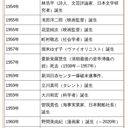
林浩平（詩人、文芸評論家、日本文学研
1954年
究者）誕生
1955年
滝田洋二郎（映画監督）誕生
1955年
花堂純次（映画監督）誕生
1956年
町村敬志（社会学者）誕生
1957年
堀米ゆず子（ヴァイオリニスト）誕生
愛新覚羅慧生（清朝最後の皇帝溥儀の
1957年
姪）死去（1938年～1957年）
1959年
新潟日赤センター爆破未遂事件。
1959年
立川真司（タレント）誕生
1959年
大川和宏（科学者）誕生
曽我貴也（海事実業家、日本郵船社長）
1959年
誕生
1960年
野間美由紀（漫画家 ）誕生（～2020年）