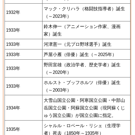
マック・クリハラ（格闘技指導者）誕生
1932年
（～2023年）
鈴木伸一（アニメーション作家、漫画
1933年
家）誕生
1933年
河津憲一（元プロ野球選手）誕生
1933年
芦屋小雁（俳優）誕生（～2025年）
野田宣雄（政治学者、歴史学者）誕生
1933年
（～2020年）
ホルスト・ブッフホルツ（俳優）誕生
1933年
（～2003年）
大雪山国立公園・阿寒国立公園・中部山
1934年
岳国立公園・阿蘇国立公園（現阿蘇くじ
ゅう国立公園）が国立公園に指定。
シャルル・ロベール・リシェ（生理学
1935年
者）死去（1850年～1935年）