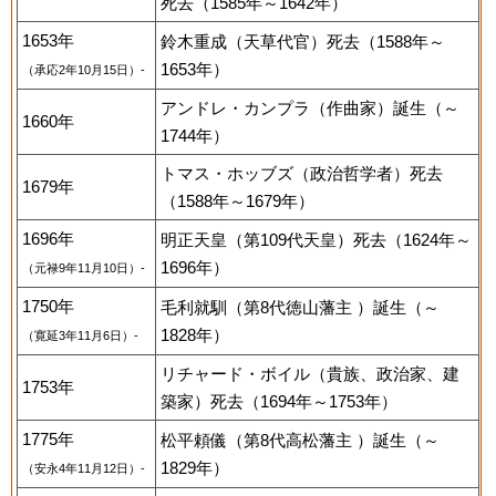
死去（1585年～1642年）
1653年
鈴木重成（天草代官）死去（1588年～
1653年）
（承応2年10月15日）-
アンドレ・カンプラ（作曲家）誕生（～
1660年
1744年）
トマス・ホッブズ（政治哲学者）死去
1679年
（1588年～1679年）
1696年
明正天皇（第109代天皇）死去（1624年～
1696年）
（元禄9年11月10日）-
1750年
毛利就馴（第8代徳山藩主 ）誕生（～
1828年）
（寛延3年11月6日）-
リチャード・ボイル（貴族、政治家、建
1753年
築家）死去（1694年～1753年）
1775年
松平頼儀（第8代高松藩主 ）誕生（～
1829年）
（安永4年11月12日）-