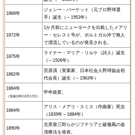
ジェシー・バーケット（元プロ野球選
1868年
手）誕生（～1953年）
1か月前にニューヨークを出航したメアリ
1872年
ー・セレスト号が、ポルトガル沖で無人
で漂流しているのが発見される。
ライナー・マリア・リルケ（詩人）誕生
1875年
（～1926年）
宮原清（実業家、日本社会人野球協会初
1882年
代会長）誕生（～1963年）
1884年
甲申政変。
（光緒10年10月17日）
アリス・メアリ・スミス（作曲家）死去
1884年
（1839年～1884年）
北里柴三郎らがジフテリアと破傷風の血
1890年
清療法を発表。