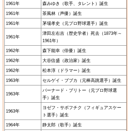
1961年
森みゆき（歌手、タレント）誕生
1961年
茶風林（声優）誕生
1961年
茅場孝史（元プロ野球選手）誕生
津田左右吉（歴史学者）死去（1873年～
1961年
1961年）
1962年
森下能幸（俳優）誕生
1962年
大谷信盛（政治家）誕生
1962年
松本淳（ドラマー）誕生
1963年
セルゲイ・ブブカ（元棒高跳選手）誕生
バーナード・ブリトー（元プロ野球選
1963年
手）誕生
ヨゼフ・サボフチク（フィギュアスケー
1963年
ト選手）誕生
1964年
静太郎（歌手）誕生