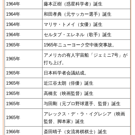
1964年
藤本正樹（惑星科学者）誕生
1964年
和田孝典（元サッカー選手）誕生
1964年
マリサ・トメイ（女優）誕生
1964年
セルタブ・エレネル（歌手）誕生
1965年
1965年ニューヨーク空中衝突事故。
アメリカの有人宇宙船「ジェミニ7号」が
1965年
打ち上げ。
1965年
日本科学者会議結成。
1965年
近江谷太朗（俳優）誕生
1965年
高橋玄（映画監督）誕生
1965年
与田剛（元プロ野球選手、監督）誕生
アレックス・デ・ラ・イグレシア（映画
1965年
監督、脚本家）誕生
1966年
斎田晴子（女流将棋棋士）誕生