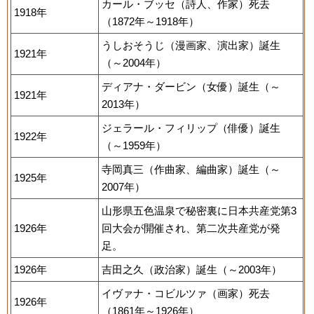
カール・ブッセ（詩人、作家）死去
1918年
（1872年～1918年）
うしおそうじ（漫画家、演出家）誕生
1921年
（～2004年）
ディアナ・ダービン（女優）誕生（～
1921年
2013年）
ジェラール・フィリップ（俳優）誕生
1922年
（～1959年）
寺岡真三（作曲家、編曲家）誕生（～
1925年
2007年）
山形県五色温泉で秘密裏に日本共産党第3
1926年
回大会が開催され、第二次共産党が発
足。
1926年
吉田之久（政治家）誕生（～2003年）
イヴァナ・コビルツァ（画家）死去
1926年
（1861年～1926年）