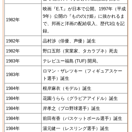
映画『E.T.』が日本で公開。1997年（平成
9年）公開の『もののけ姫』に抜かれるま
1982年
で、邦画と洋画の配給収入、歴代1位を記
録。
1982年
品村渉（俳優、声優）誕生
1982年
野口五郎（実業家、タカラブネ）死去
1983年
テレビユー福島 (TUF) 開局。
ロマン・ザレツキー（フィギュアスケー
1983年
ト選手）誕生
1984年
根岸麻衣（モデル）誕生
1984年
花園うらら（グラビアアイドル）誕生
1984年
岸孝之（プロ野球選手）誕生
1984年
前田有香（バスケットボール選手）誕生
1984年
湯元健一（レスリング選手）誕生