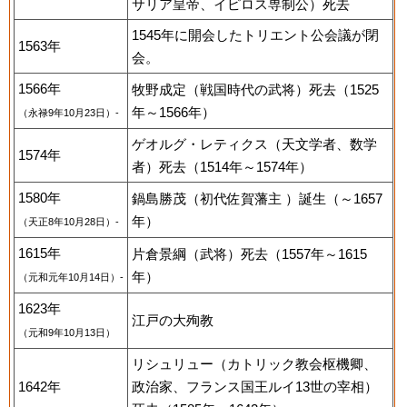
サリア皇帝、イピロス専制公）死去
1545年に開会したトリエント公会議が閉
1563年
会。
1566年
牧野成定（戦国時代の武将）死去（1525
年～1566年）
（永禄9年10月23日）-
ゲオルグ・レティクス（天文学者、数学
1574年
者）死去（1514年～1574年）
1580年
鍋島勝茂（初代佐賀藩主 ）誕生（～1657
年）
（天正8年10月28日）-
1615年
片倉景綱（武将）死去（1557年～1615
年）
（元和元年10月14日）-
1623年
江戸の大殉教
（元和9年10月13日）
リシュリュー（カトリック教会枢機卿、
1642年
政治家、フランス国王ルイ13世の宰相）