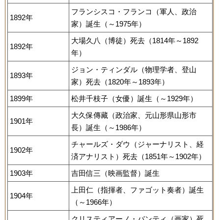
フランシスコ・フランコ（軍人、政治
1892年
家）誕生（～1975年）
大場久八（博徒）死去（1814年～1892
1892年
年）
ジョン・ティンダル（物理学者、登山
1893年
家）死去（1820年～1893年）
1899年
松井千枝子（女優）誕生（～1929年）
大久保傳藏（政治家、元山形県山形市
1901年
長）誕生（～1986年）
チャールズ・ダウ（ジャーナリスト、経
1902年
済アナリスト）死去（1851年～1902年）
1903年
吉田信三（映画監督）誕生
上田仁（指揮者、ファゴット奏者）誕生
1904年
（～1966年）
クリスティアーノ・バンティ（画家）死