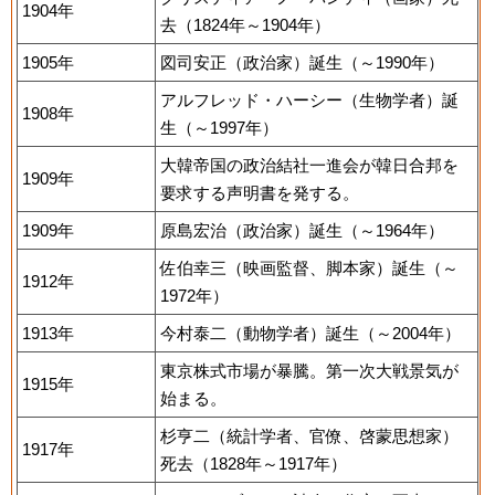
1904年
去（1824年～1904年）
1905年
図司安正（政治家）誕生（～1990年）
アルフレッド・ハーシー（生物学者）誕
1908年
生（～1997年）
大韓帝国の政治結社一進会が韓日合邦を
1909年
要求する声明書を発する。
1909年
原島宏治（政治家）誕生（～1964年）
佐伯幸三（映画監督、脚本家）誕生（～
1912年
1972年）
1913年
今村泰二（動物学者）誕生（～2004年）
東京株式市場が暴騰。第一次大戦景気が
1915年
始まる。
杉亨二（統計学者、官僚、啓蒙思想家）
1917年
死去（1828年～1917年）