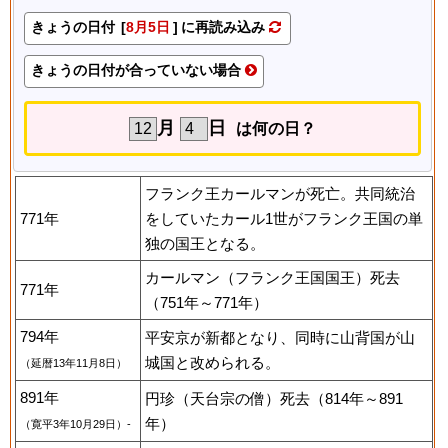
きょうの日付 [
8月5日
] に再読み込み
きょうの日付が合っていない場合
月
日
は何の日？
フランク王カールマンが死亡。共同統治
771年
をしていたカール1世がフランク王国の単
独の国王となる。
カールマン（フランク王国国王）死去
771年
（751年～771年）
794年
平安京が新都となり、同時に山背国が山
城国と改められる。
（延暦13年11月8日）
891年
円珍（天台宗の僧）死去（814年～891
年）
（寛平3年10月29日）-