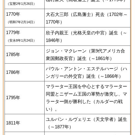
（宝暦2年1月26日）
1770年
大石大三郎（広島藩士）死去（1702年～
1770年）
（明和7年2月14日）
1779年
欣子内親王（光格天皇の中宮）誕生（～
1846年）
（安永8年1月24日）
ジョン・マクレーン（第9代アメリカ合
1785年
衆国郵政長官）誕生（～1861年）
パウル・アントン・エステルハージ（ハ
1786年
ンガリーの外交官）誕生（～1866年）
マラーター王国を中心とするマラーター
同盟とニザーム王国の軍勢が激突し、マ
1795年
ラーター側が勝利した（カルダーの戦
い）。
ユルバン・ルヴェリエ（天文学者）誕生
1811年
（～1877年）