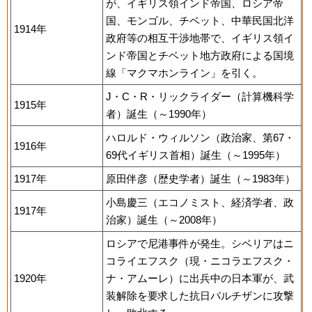
が、イギリス領インド帝国、ロシア帝
国、モンゴル、チベット、中華民国北洋
1914年
政府等の相互干渉地帯で、イギリス領イ
ンド帝国とチベット地方政府による国境
線「マクマホンライン」を引く。
J・C・R・リックライダー（計算機科学
1915年
者）誕生（～1990年）
ハロルド・ウィルソン（政治家、第67・
1916年
69代イギリス首相）誕生（～1995年）
1917年
原田伴彦（歴史学者）誕生（～1983年）
小島慶三（エコノミスト、経済学者、政
1917年
治家）誕生（～2008年）
ロシアで尼港事件が発生。シベリアはニ
コライエフスク（現・ニコラエフスク・
1920年
ナ・アムーレ）に出兵中の日本軍が、武
装解除を要求した抗日パルチザンに攻撃