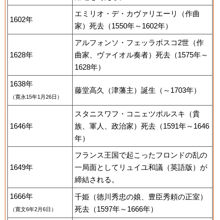
エミリオ・デ・カヴァリエーリ（作曲
1602年
家）死去（1550年～1602年）
アルフォンソ・フェッラボスコ2世（作
1628年
曲家、ヴァイオル奏者）死去（1575年～
1628年）
1638年
藤堂高久（津藩主）誕生（～1703年）
（寛永15年1月26日）
スタニスワフ・コニェツポルスキ（貴
1646年
族、軍人、政治家）死去（1591年～1646
年）
フランス王国で起こったフロンドの乱の
1649年
一局面としてリュイユ和議（英語版）が
締結される。
1666年
千姫（徳川秀忠の娘、豊臣秀頼の正室）
死去（1597年～1666年）
（寛文6年2月6日）