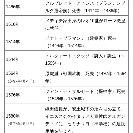
アルブレヒト・アヒレス（ブランデンブ
1486年
ルク選帝侯）死去（1414年～1486年）
メディチ家出身のレオ10世がローマ教皇
1510年
に就任。
ドナト・ブラマンテ（建築家）死去
1514年
（1444年～1514年）
トルクァート・タッソ（詩人）誕生（～
1544年
1595年）
1564年
原虎胤（戦国武将）死去（1497年～1564
年）
（永禄7年1月28日）
フアン・デ・サルセード（探検家）死去
1576年
（1549年～1576年）
織田信長が、安土城下の沼を埋め立て、
1580年
イエズス会のイタリア人宣教師オルガン
ティノに、セミナリヨ（神学校）の建設
（天正8年2月16日）-
用地を与える。