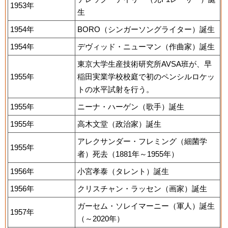
1953年
生
1954年
BORO（シンガーソングライター）誕生
1954年
デヴィッド・ニューマン（作曲家）誕生
東京大学生産技術研究所AVSA班が、早
1955年
稲田実業学校校庭で初のペンシルロケッ
トの水平試射を行う。
1955年
ニーナ・ハーゲン（歌手）誕生
1955年
高木文堂（政治家）誕生
アレクサンダー・フレミング（細菌学
1955年
者）死去（1881年～1955年）
1956年
小宮孝泰（タレント）誕生
1956年
クリスチャン・ラッセン（画家）誕生
ガーセム・ソレイマーニー（軍人）誕生
1957年
（～2020年）