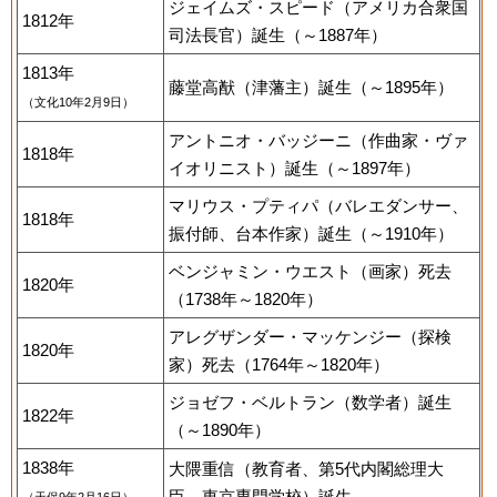
ジェイムズ・スピード（アメリカ合衆国
1812年
司法長官）誕生（～1887年）
1813年
藤堂高猷（津藩主）誕生（～1895年）
（文化10年2月9日）
アントニオ・バッジーニ（作曲家・ヴァ
1818年
イオリニスト）誕生（～1897年）
マリウス・プティパ（バレエダンサー、
1818年
振付師、台本作家）誕生（～1910年）
ベンジャミン・ウエスト（画家）死去
1820年
（1738年～1820年）
アレグザンダー・マッケンジー（探検
1820年
家）死去（1764年～1820年）
ジョゼフ・ベルトラン（数学者）誕生
1822年
（～1890年）
1838年
大隈重信（教育者、第5代内閣総理大
臣、東京専門学校）誕生