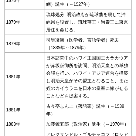
1878年
綱）誕生（～1927年）
琉球処分: 明治政府が琉球藩を廃して沖
1879年
縄県を設置し、琉球藩王・尚泰王に東京
居住を命じる。
司馬凌海（医学者、言語学者）死去
1879年
（1839年～1879年）
日本訪問中のハワイ王国国王カラカウア
が赤坂仮御所を訪問、明治天皇との単独
会談を行い、ハワイ・アジア連合を構築
1881年
し明治天皇がその盟主となること、また
姪のカイウラニを日本の皇室に嫁がせる
ことなどを提案する。
古今亭志ん上（落語家）誕生（～1938
1881年
年）
1883年
加藤鐐五郎（政治家）誕生（～1970年）
アレクサンドル・ゴルチャコフ（ロシア