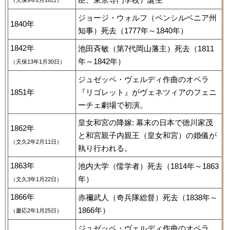
（天保9年2月16日）
ジョージ・ウォルフ（ペンシルベニア州
1840年
知事）死去（1777年～1840年）
1842年
池田斉敏（第7代岡山藩主）死去（1811
年～1842年）
（天保13年1月30日）
ジュゼッペ・ヴェルディ作曲のオペラ
1851年
『リゴレット』がヴェネツィアのフェニ
ーチェ劇場で初演。
皇女和宮の降嫁: 幕末の日本で徳川家茂
1862年
と和宮親子内親王（皇女和宮）の婚儀が
（文久2年2月11日）
執り行われる。
1863年
池内大学（儒学者）死去（1814年～1863
年）
（文久3年1月22日）
1866年
赤禰武人（奇兵隊総督）死去（1838年～
1866年）
（慶応2年1月25日）
ジュゼッペ・ヴェルディ作曲のオペラ