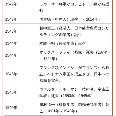
1942年
ッカーサー将軍がコレヒドール島から退
却。
1943年
周富徳（料理人）誕生（～2014年）
藤中章三（経済人、日本経営数理コンサ
1943年
ルティング創業者）誕生
1944年
本間正明（経済学者）誕生
マックス・フライ（画家）死去（1874年
1944年
～1944年）
フランス領インドシナがフランスから独
1945年
立。ベトナム帝国を成立させ、日本への
恭順を宣言。
ヴァルター・ホーマン（技術者、宇宙工
1945年
学者）死去（1880年～1945年）
川村清一（植物学者、菌類分類学者）死
1946年
去（1881年～1946年）