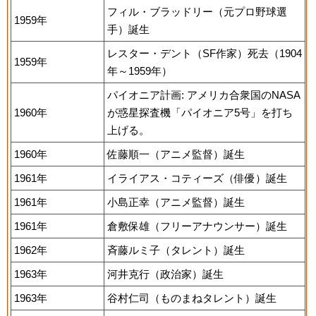
フィル・ブラッドリー（元プロ野球選
1959年
手）誕生
レスター・デント（SF作家）死去（1904
1959年
年～1959年）
パイオニア計画: アメリカ合衆国のNASA
1960年
が惑星探査機「パイオニア5号」を打ち
上げる。
1960年
佐藤順一（アニメ監督）誕生
1961年
イライアス・コティーズ（俳優）誕生
1961年
小島正幸（アニメ監督）誕生
1961年
倉敷保雄（フリーアナウンサー）誕生
1962年
斉藤ルミ子（タレント）誕生
1963年
河井克行（政治家）誕生
1963年
谷村仁司（ものまねタレント）誕生