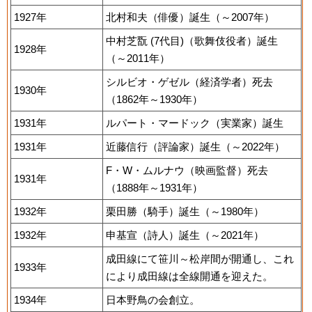
1927年
北村和夫（俳優）誕生（～2007年）
中村芝翫 (7代目)（歌舞伎役者）誕生
1928年
（～2011年）
シルビオ・ゲゼル（経済学者）死去
1930年
（1862年～1930年）
1931年
ルパート・マードック（実業家）誕生
1931年
近藤信行（評論家）誕生（～2022年）
F・W・ムルナウ（映画監督）死去
1931年
（1888年～1931年）
1932年
栗田勝（騎手）誕生（～1980年）
1932年
申基宣（詩人）誕生（～2021年）
成田線にて笹川～松岸間が開通し、これ
1933年
により成田線は全線開通を迎えた。
1934年
日本野鳥の会創立。