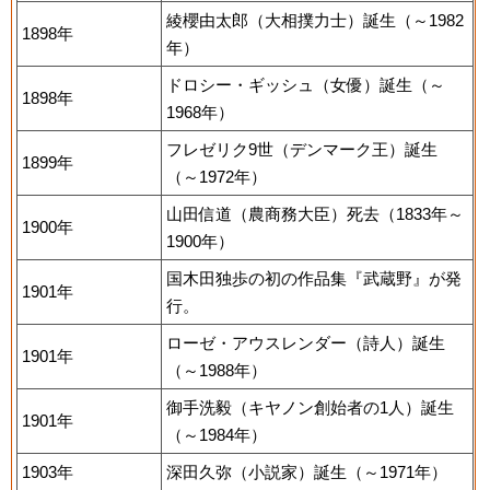
綾櫻由太郎（大相撲力士）誕生（～1982
1898年
年）
ドロシー・ギッシュ（女優）誕生（～
1898年
1968年）
フレゼリク9世（デンマーク王）誕生
1899年
（～1972年）
山田信道（農商務大臣）死去（1833年～
1900年
1900年）
国木田独歩の初の作品集『武蔵野』が発
1901年
行。
ローゼ・アウスレンダー（詩人）誕生
1901年
（～1988年）
御手洗毅（キヤノン創始者の1人）誕生
1901年
（～1984年）
1903年
深田久弥（小説家）誕生（～1971年）