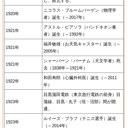
し、敗北する。
ニコラス・ブルームバーゲン（物理学
1920年
者）誕生（～2017年）
アストル・ピアソラ（バンドネオン奏
1921年
者）誕生（～1992年）
福井敏雄（お天気キャスター）誕生（～
1921年
2005年）
シャーバーン・バーナム（天文学者）死
1921年
去（1838年～1921年）
和田寿郎（心臓外科医）誕生（～2011
1922年
年）
目黒蒲田電鉄（東京急行電鉄の前身）目
1923年
蒲線、目黒 - 丸子（現・沼部）間が開
通。
ルイーズ・ブラフ（テニス選手）誕生
1923年
（～2014年）