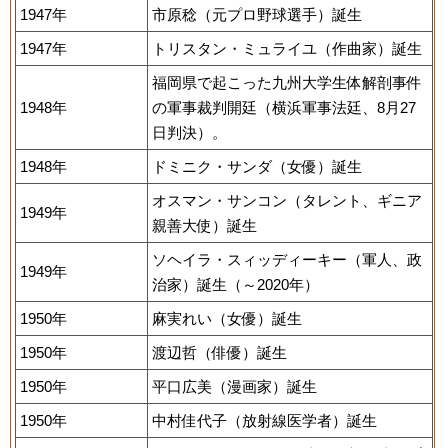
1947年
市原稔（元プロ野球選手）誕生
1947年
トリスタン・ミュライユ（作曲家）誕生
福岡県で起こった九州大学生体解剖事件
1948年
の軍事裁判開廷（横浜軍事法廷、8月27
日判決）。
1948年
ドミニク・サンダ（女優）誕生
オスマン・サンコン（タレント、ギニア
1949年
親善大使）誕生
ソヘイラ・スィッディーキー（軍人、政
1949年
治家）誕生（～2020年）
1950年
麻実れい（女優）誕生
1950年
渡辺哲（俳優）誕生
1950年
平口広美（漫画家）誕生
1950年
中村佳代子（放射線医学者）誕生