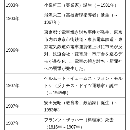
1903年
小泉哲三（実業家）誕生（～1981年）
飛沢栄三（高校野球指導者）誕生（～
1903年
1967年）
東京都で電車焼き討ち事件が発生。東京
市内の東京市街鉄道・東京電車鉄道・東
京電気鉄道の電車運賃値上げに市民が反
1906年
対。鉄道会社・変電所・市庁舎を巡るデ
モが暴徒化し、電車の焼き討ち・新聞社
への襲撃が発生した。
ヘルムート・イェームス・フォン・モル
1907年
トケ（反ナチス・ドイツ運動家）誕生
（～1945年）
安田光昭（教育者、政治家）誕生（～
1907年
1993年）
フランツ・ザッハー（料理家）死去
1907年
（1816年～1907年）