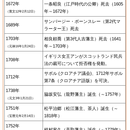
1672年
一条昭良（江戸時代の公卿）死去（1605
年～1672年）
（寛文12年2月12日）
サンバージー・ボーンスレー（第2代マ
1689年
ラーター王）死去
1703年
相良頼喬（第3代人吉藩主）死去（1641
年～1703年）
（元禄16年1月24日）
イギリス女王アンがスコットランド民兵
1708年
法の裁可について拒否権を発動。
サボル (クロアチア議会)、1712年サボル
1712年
第7条（クロアチア語版）を可決。
1738年
脇坂安弘（龍野藩主）誕生（～1757年）
（元文3年1月21日）
1751年
松平治郷（松江藩主、茶人）誕生（～
1818年）
（宝暦元年2月14日）
1752年
植村家久（高取藩主）誕生（～1779年）