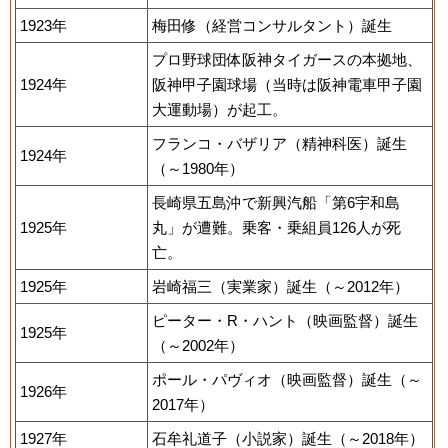
1923年
梅田修（経営コンサルタント）誕生
プロ野球団体阪神タイガースの本拠地、
1924年
阪神甲子園球場（当時は阪神電車甲子園
大運動場）が起工。
フランコ・バザリア（精神科医）誕生
1924年
（～1980年）
長崎県五島沖で新興汽船「第6宇和島
1925年
丸」が遭難。乗客・乗組員126人が死
亡。
1925年
岩崎福三（実業家）誕生（～2012年）
ピーター・R・ハント（映画監督）誕生
1925年
（～2002年）
ポール・パヴィオ（映画監督）誕生（～
1926年
2017年）
1927年
石牟礼道子（小説家）誕生（～2018年）