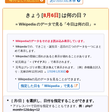
あの日の出来事
きょう [
8月6日
] は何の日 ?
= Wikipedia のデータで見る「今日は何の日」 =
Wikipediaのデータをそのまま読み込み表示しています。
Wikipediaでの、できごと・誕生日・忌日の三つのデータを一つにまと
めて表示します。
Wikipediaの登録に揺れがあると表示が崩れることがあります。
紀元前は「
−（マイナス）
」で表示されます。
元号はグレゴリオ暦に置き換えて表示されます。［例］赤穂義士討入
り：元禄15年12月14日 →
1703年1月30日
Wikipediaの元のデータを見ることができます｡
指定した日を「 Wikipedia 」で見る
＊［ 月/日 ］を選択し、日付を指定することができます。
＊アドレスバーで日付を指定することもできます。
例：.php?
month=12&day=12