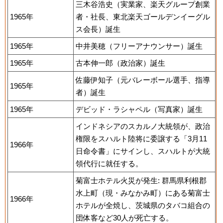
三木谷浩史（実業家、楽天グループ創業
1965年
者・社長、東北楽天ゴールデンイーグル
ス会長）誕生
1965年
中井美穂（フリーアナウンサー）誕生
1965年
古本伸一郎（政治家）誕生
佐藤伊知子（元バレーボール選手、指導
1965年
者）誕生
1965年
デビッド・ラシャペル（写真家）誕生
インドネシアのスカルノ大統領が、政治
権限をスハルト陸将に委譲する「3月11
1966年
日命令書」にサインし、スハルトが大統
領代行に就任する。
菊富士ホテル火災が発生: 群馬県利根郡
水上町（現・みなかみ町）にある菊富士
1966年
ホテルが全焼し、茨城県のタバコ組合の
団体客など30人が死亡する。