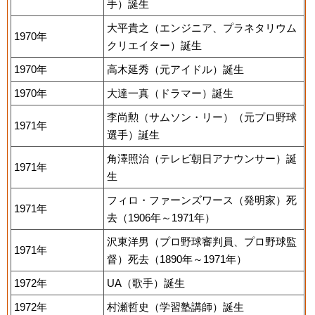
手）誕生
大平貴之（エンジニア、プラネタリウム
1970年
クリエイター）誕生
1970年
高木延秀（元アイドル）誕生
1970年
大達一真（ドラマー）誕生
李尚勲（サムソン・リー）（元プロ野球
1971年
選手）誕生
角澤照治（テレビ朝日アナウンサー）誕
1971年
生
フィロ・ファーンズワース（発明家）死
1971年
去（1906年～1971年）
沢東洋男（プロ野球審判員、プロ野球監
1971年
督）死去（1890年～1971年）
1972年
UA（歌手）誕生
1972年
村瀬哲史（学習塾講師）誕生