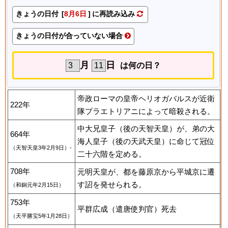
きょうの日付 [
8月6日
] に再読み込み
きょうの日付が合っていない場合
月
日
は何の日？
帝政ローマの皇帝ヘリオガバルスが近衛
222年
隊プラエトリアニによって暗殺される。
中大兄皇子（後の天智天皇）が、弟の大
664年
海人皇子（後の天武天皇）に命じて冠位
（天智天皇3年2月9日）-
二十六階を定める。
708年
元明天皇が、都を藤原京から平城京に遷
す詔を発せられる。
（和銅元年2月15日）
753年
平群広成（遣唐使判官）死去
（天平勝宝5年1月28日）