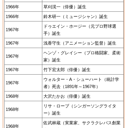
1966年
草刈滉一（俳優）誕生
1966年
鈴木研一（ミュージシャン）誕生
ドゥエイン・ホージー（元プロ野球選
1967年
手）誕生
1967年
浅香守生（アニメーション監督）誕生
ヘンゾ・グレイシー（プロ格闘家、柔術
1967年
家）誕生
1967年
竹下宏太郎（俳優）誕生
ウォルター・A・シューハート（統計学
1967年
者）死去（1891年～1967年）
1968年
大沢たかお（俳優）誕生
リサ・ローブ（シンガーソングライタ
1968年
ー）誕生
佐武林蔵（実業家、サクラクレパス創業
1968年