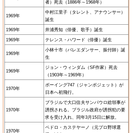
者）死去（1886年～1968年）
中村江里子（タレント、アナウンサー）
1969年
誕生
1969年
井浦秀知（俳優、歌手）誕生
1969年
テレンス・ハワード（俳優）誕生
小林十市（バレエダンサー、振付師）誕
1969年
生
ジョン・ウィンダム（SF作家）死去
1969年
（1903年～1969年）
ボーイング747（ジャンボジェット）が
1970年
日本へ初飛行。
ブラジルで大口信夫サンパウロ総領事が
1970年
誘拐される。ブラジル政府が誘拐犯の要
求を受け入れ、同年3月15日に解放。
ペドロ・カステヤーノ（元プロ野球選
1970年