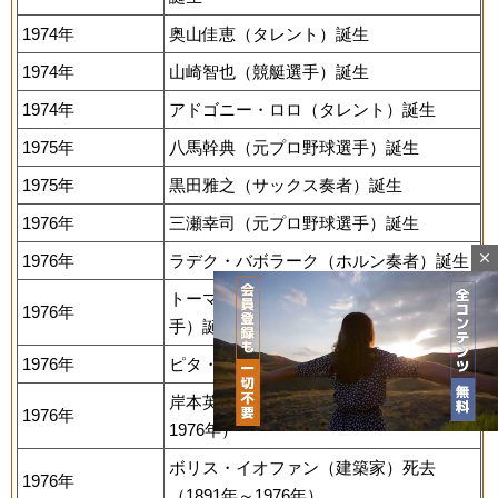
1974年
奥山佳恵（タレント）誕生
1974年
山崎智也（競艇選手）誕生
1974年
アドゴニー・ロロ（タレント）誕生
1975年
八馬幹典（元プロ野球選手）誕生
1975年
黒田雅之（サックス奏者）誕生
1976年
三瀬幸司（元プロ野球選手）誕生
close
1976年
ラデク・バボラーク（ホルン奏者）誕生
トーマス・グラヴェセン（元サッカー選
1976年
手）誕生
1976年
ピタ・アラティニ（ラグビー選手）誕生
岸本英太郎（経済学者）死去（1914年～
1976年
1976年）
ボリス・イオファン（建築家）死去
1976年
Mute
（1891年～1976年）