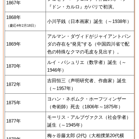
1867年
『ドン・カルロ』がパリで初演。
1868年
小川芋銭（日本画家）誕生（～1938年）
（慶応4年2月18日）
アルマン・ダヴィドがジャイアントパン
1869年
ダの存在を“発見”する（中国四川省で配
色の特殊なクマの毛皮を見出す）。
ルイ・バシュリエ（数学者）誕生（～
1870年
1946年）
吉田恒三（声明研究者、作曲家）誕生
1872年
（～1957年）
ヨハン・ネポムク・ホーフツィンザー
1875年
（奇術師）死去（1806年～1875年）
モーリス・アルブヴァクス（社会学者）
1877年
誕生（～1945年）
梅ヶ谷藤太郎 (2代)（大相撲第20代横