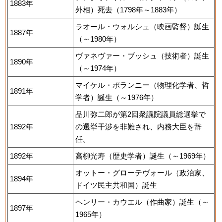
1883年
外相）死去（1798年～1883年）
ラオール・ウォルシュ（映画監督）誕生
1887年
（～1980年）
ヴァネヴァー・ブッシュ（技術者）誕生
1890年
（～1974年）
マイケル・ポランニー（物理化学者、哲
1891年
学者）誕生（～1976年）
品川弥二郎が第2回衆議院議員総選挙で
1892年
の選挙干渉を非難され、内務大臣を辞
任。
1892年
高柳光寿（歴史学者）誕生（～1969年）
オットー・グローテヴォール（政治家、
1894年
ドイツ民主共和国）誕生
ヘンリー・カウエル（作曲家）誕生（～
1897年
1965年）