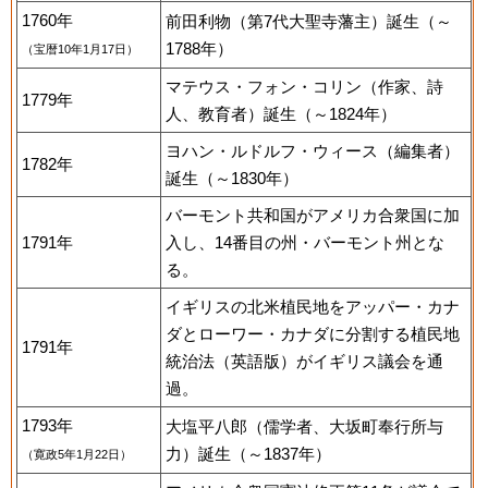
1760年
前田利物（第7代大聖寺藩主）誕生（～
1788年）
（宝暦10年1月17日）
マテウス・フォン・コリン（作家、詩
1779年
人、教育者）誕生（～1824年）
ヨハン・ルドルフ・ウィース（編集者）
1782年
誕生（～1830年）
バーモント共和国がアメリカ合衆国に加
1791年
入し、14番目の州・バーモント州とな
る。
イギリスの北米植民地をアッパー・カナ
ダとローワー・カナダに分割する植民地
1791年
統治法（英語版）がイギリス議会を通
過。
1793年
大塩平八郎（儒学者、大坂町奉行所与
力）誕生（～1837年）
（寛政5年1月22日）