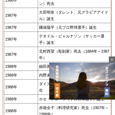
1986年
ン）死去
大田明奈（タレント、元グラビアアイド
1987年
ル）誕生
1987年
國保陽平（元プロ野球選手）誕生
テオドル・ビャルナソン（サッカー選
1987年
手）誕生
北村西望（彫刻家）死去（1884年～1987
1987年
年）
close
1988年
細田善彦（俳優）誕生
1988年
内野未来（元グラビアアイドル）誕生
ダイスケ（シンガーソングライター）誕
1988年
生
1988年
ホセ・デポーラ（プロ野球選手）誕生
赤堀全子（料理研究家）死去（1907年～
1988年
Mute
1988年）