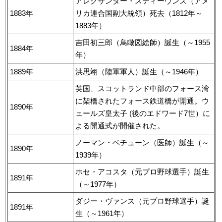
アレクサンダー・スティーヴンズ（アメ
1883年
リカ連合国副大統領）死去（1812年～
1883年）
吉田初三郎（鳥瞰図絵師）誕生（～1955
1884年
年）
1889年
洪思翊（陸軍軍人）誕生（～1946年）
英国、スコットランド中部のフォース湾
に架橋されたフォース鉄道橋が開通。ウ
1890年
ェールズ皇太子 (後のエドワード7世）に
よる開通式が開催された。
ノーマン・ベチューン（医師）誕生（～
1890年
1939年）
ホセ・アコスタ（元プロ野球選手）誕生
1891年
（～1977年）
ダジー・ヴァンス（元プロ野球選手）誕
1891年
生（～1961年）