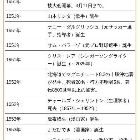
1951年
技大会開幕。3月11日まで。
1951年
山本リンダ（歌手）誕生
ケニー・ダルグリッシュ（元サッカー選
1951年
手、指導者）誕生
1951年
サム・パラーゾ（元プロ野球選手）誕生
クリス・レア（シンガーソングライタ
1951年
ー）誕生（～2025年）
北海道でマグニチュード8.2の十勝沖地震
1952年
が発生。死者28名・行方不明者5名、建
物8500世帯以上の被害。
チャールズ・シェリントン（生理学者）
1952年
死去（1857年～1952年）
1953年
魔夜峰央（漫画家）誕生
1953年
よだひでき（漫画家）誕生