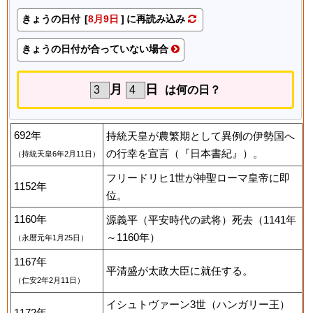
きょうの日付 [
8月9日
] に再読み込み
きょうの日付が合っていない場合
月
日
は何の日？
692年
持統天皇が農繁期として異例の伊勢国へ
の行幸を宣言（『日本書紀』）。
（持統天皇6年2月11日）
フリードリヒ1世が神聖ローマ皇帝に即
1152年
位。
1160年
源義平（平安時代の武将）死去（1141年
～1160年）
（永暦元年1月25日）
1167年
平清盛が太政大臣に就任する。
（仁安2年2月11日）
イシュトヴァーン3世（ハンガリー王）
1172年