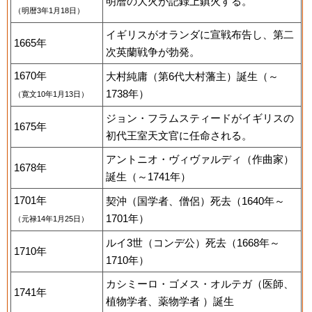
明暦の大火が記録上鎮火する。
（明暦3年1月18日）
イギリスがオランダに宣戦布告し、第二
1665年
次英蘭戦争が勃発。
1670年
大村純庸（第6代大村藩主）誕生（～
1738年）
（寛文10年1月13日）
ジョン・フラムスティードがイギリスの
1675年
初代王室天文官に任命される。
アントニオ・ヴィヴァルディ（作曲家）
1678年
誕生（～1741年）
1701年
契沖（国学者、僧侶）死去（1640年～
1701年）
（元禄14年1月25日）
ルイ3世（コンデ公）死去（1668年～
1710年
1710年）
カシミーロ・ゴメス・オルテガ（医師、
1741年
植物学者、薬物学者 ）誕生