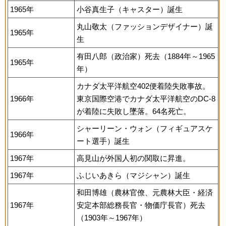
1965年
小谷真生子（キャスター）誕生
丸山敬太（ファッションデザイナー）誕
1965年
生
有田八郎（政治家）死去（1884年～1965
1965年
年）
カナダ太平洋航空402便着陸失敗事故。
1966年
東京国際空港でカナダ太平洋航空のDC-8
が着陸に失敗し墜落。64名死亡。
シャーリーン・ウォン（フィギュアスケ
1966年
ート選手）誕生
1967年
高見山が外国人初の関取に昇進。
1967年
ふじいあきら（マジシャン）誕生
和田博雄（農林官僚、元農林大臣・経済
1967年
安定本部総務長官・物価庁長官）死去
（1903年～1967年）