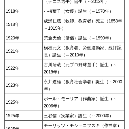
（テニス選手）誕生（～2012年）
1918年
小桜葉子（女優）誕生（～1970年）
成瀬仁蔵（牧師、教育者）死去（1858年
1919年
～1919年）
1920年
荒金天倫（僧侶）誕生（～1990年）
槇枝元文（教育者、労働運動家、総評議
1921年
長）誕生（～2010年）
古川清蔵（元プロ野球選手）誕生（～
1922年
2018年）
永井道雄（教育社会学者）誕生（～2000
1923年
年）
ポール・モーリア（作曲家）誕生（～
1925年
2006年）
1925年
三谷信（実業家）誕生（～2000年）
モーリッツ・モシュコフスキ（作曲家）
1925年