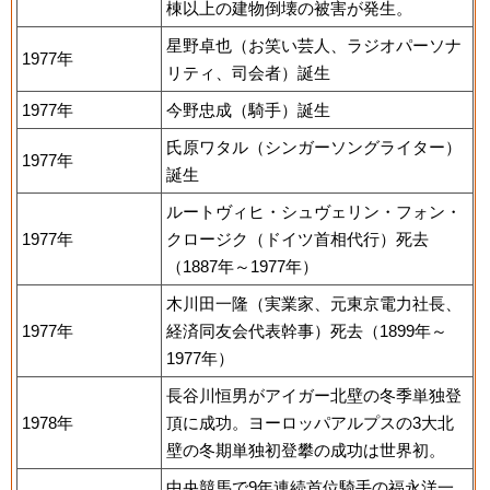
棟以上の建物倒壊の被害が発生。
星野卓也（お笑い芸人、ラジオパーソナ
1977年
リティ、司会者）誕生
1977年
今野忠成（騎手）誕生
氏原ワタル（シンガーソングライター）
1977年
誕生
ルートヴィヒ・シュヴェリン・フォン・
1977年
クロージク（ドイツ首相代行）死去
（1887年～1977年）
木川田一隆（実業家、元東京電力社長、
1977年
経済同友会代表幹事）死去（1899年～
1977年）
長谷川恒男がアイガー北壁の冬季単独登
1978年
頂に成功。ヨーロッパアルプスの3大北
壁の冬期単独初登攀の成功は世界初。
中央競馬で9年連続首位騎手の福永洋一