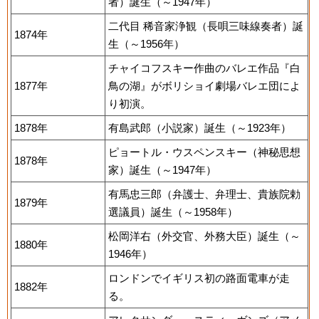
者）誕生（～1947年）
二代目 稀音家浄観（長唄三味線奏者）誕
1874年
生（～1956年）
チャイコフスキー作曲のバレエ作品『白
1877年
鳥の湖』がボリショイ劇場バレエ団によ
り初演。
1878年
有島武郎（小説家）誕生（～1923年）
ピョートル・ウスペンスキー（神秘思想
1878年
家）誕生（～1947年）
有馬忠三郎（弁護士、弁理士、貴族院勅
1879年
選議員）誕生（～1958年）
松岡洋右（外交官、外務大臣）誕生（～
1880年
1946年）
ロンドンでイギリス初の路面電車が走
1882年
る。