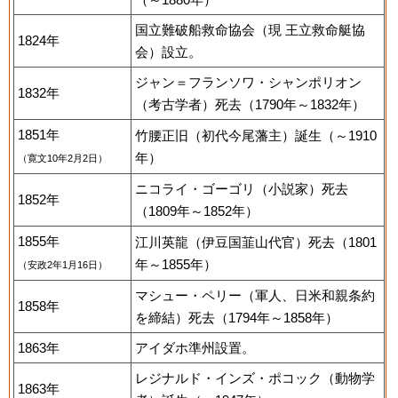
国立難破船救命協会（現 王立救命艇協
1824年
会）設立。
ジャン＝フランソワ・シャンポリオン
1832年
（考古学者）死去（1790年～1832年）
1851年
竹腰正旧（初代今尾藩主）誕生（～1910
年）
（寛文10年2月2日）
ニコライ・ゴーゴリ（小説家）死去
1852年
（1809年～1852年）
1855年
江川英龍（伊豆国韮山代官）死去（1801
年～1855年）
（安政2年1月16日）
マシュー・ペリー（軍人、日米和親条約
1858年
を締結）死去（1794年～1858年）
1863年
アイダホ準州設置。
レジナルド・インズ・ポコック（動物学
1863年