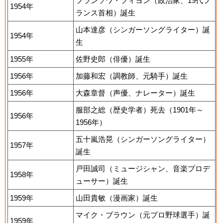
フランソワ・フィヨン（政治家、19代フ
1954年
ランス首相）誕生
山本達彦（シンガーソングライター）誕
1954年
生
1955年
佐野史郎（俳優）誕生
1956年
加藤和宏（調教師、元騎手）誕生
1956年
大森章督（声優、ナレーター）誕生
服部之総（歴史学者）死去（1901年～
1956年
1956年）
五十嵐浩晃（シンガーソングライター）
1957年
誕生
戸田誠司（ミュージシャン、音楽プロデ
1958年
ューサー）誕生
1959年
山田貴敏（漫画家）誕生
マイク・ブラウン（元プロ野球選手）誕
1959年