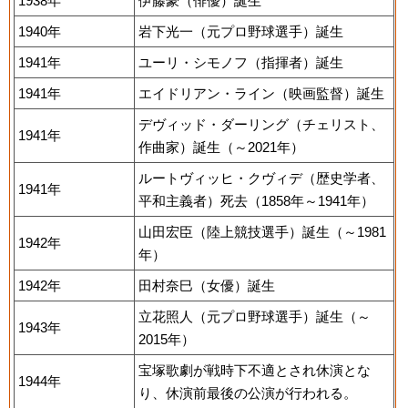
1938年
伊藤豪（俳優）誕生
1940年
岩下光一（元プロ野球選手）誕生
1941年
ユーリ・シモノフ（指揮者）誕生
1941年
エイドリアン・ライン（映画監督）誕生
デヴィッド・ダーリング（チェリスト、
1941年
作曲家）誕生（～2021年）
ルートヴィッヒ・クヴィデ（歴史学者、
1941年
平和主義者）死去（1858年～1941年）
山田宏臣（陸上競技選手）誕生（～1981
1942年
年）
1942年
田村奈巳（女優）誕生
立花照人（元プロ野球選手）誕生（～
1943年
2015年）
宝塚歌劇が戦時下不適とされ休演とな
1944年
り、休演前最後の公演が行われる。