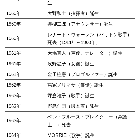
生
1960年
大野和士（指揮者）誕生
1960年
柴柳二郎（アナウンサー）誕生
レナード・ウォーレン（バリトン歌手）
1960年
死去（1911年～1960年）
1961年
大場真人（声優、ナレーター）誕生
1961年
浅野温子（女優）誕生
1961年
金子柱憲（プロゴルファー）誕生
1962年
冨家ノリマサ（俳優）誕生
1963年
坪倉唯子（歌手）誕生
1963年
野島伸司（脚本家）誕生
ベン・ブルース・ブレイクニー（弁護
1963年
士 ）死去
1964年
MORRIE（歌手）誕生