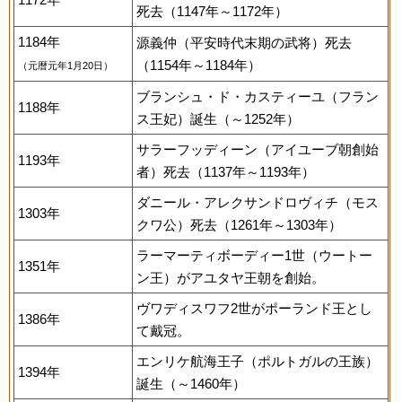
死去（1147年～1172年）
1184年
源義仲（平安時代末期の武将）死去
（1154年～1184年）
（元暦元年1月20日）
ブランシュ・ド・カスティーユ（フラン
1188年
ス王妃）誕生（～1252年）
サラーフッディーン（アイユーブ朝創始
1193年
者）死去（1137年～1193年）
ダニール・アレクサンドロヴィチ（モス
1303年
クワ公）死去（1261年～1303年）
ラーマーティボーディー1世（ウートー
1351年
ン王）がアユタヤ王朝を創始。
ヴワディスワフ2世がポーランド王とし
1386年
て戴冠。
エンリケ航海王子（ポルトガルの王族）
1394年
誕生（～1460年）