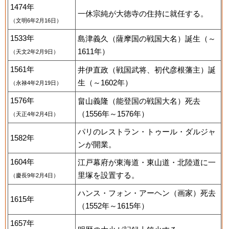
1474年
一休宗純が大徳寺の住持に就任する。
（文明6年2月16日）
1533年
島津義久（薩摩国の戦国大名）誕生（～
1611年）
（天文2年2月9日）
1561年
井伊直政（戦国武将、初代彦根藩主）誕
生（～1602年）
（永禄4年2月19日）
1576年
畠山義隆（能登国の戦国大名）死去
（1556年～1576年）
（天正4年2月4日）
パリのレストラン・トゥール・ダルジャ
1582年
ンが開業。
1604年
江戸幕府が東海道・東山道・北陸道に一
里塚を設置する。
（慶長9年2月4日）
ハンス・フォン・アーヘン（画家）死去
1615年
（1552年～1615年）
1657年