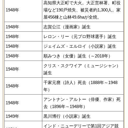
高知県大正町で大火。大正営林署、町役
1948年
場など190戸焼失、被災者約1,300人。家
屋456棟と山林49.6haが全焼。
1948年
志賀公江（漫画家）誕生
1948年
レロン・リー（元プロ野球選手）誕生
1948年
ジェイムズ・エルロイ（小説家）誕生
1948年
順みつき（女優）誕生（～2018年）
クリス・スクワイア（ミュージシャン）
1948年
誕生
千家元麿（詩人）死去（1888年～1948
1948年
年）
アントナン・アルトー（俳優、作家）死
1948年
去（1896年～1948年）
1949年
黒川博行（小説家）誕生
インド・ニューデリーで第1回アジア競