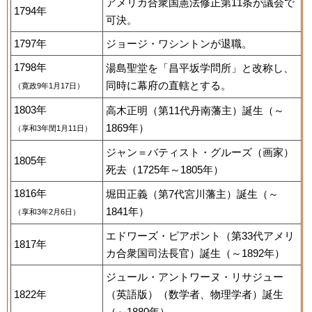
アメリカ合衆国憲法修正第11条が議会で
1794年
可決。
1797年
ジョージ・ワシントンが退職。
1798年
湯島聖堂を「昌平坂学問所」と改称し、
同時に幕府の直轄とする。
（寛政9年1月17日）
1803年
高木正明（第11代丹南藩主）誕生（～
1869年）
（享和3年閏1月11日）
ジャン＝バティスト・グルーズ（画家）
1805年
死去（1725年～1805年）
1816年
堀田正義（第7代宮川藩主）誕生（～
1841年）
（享和3年2月6日）
エドワーズ・ピアポント（第33代アメリ
1817年
カ合衆国司法長官）誕生（～1892年）
ジュール・アントワーヌ・リサジュー
1822年
（英語版）（数学者、物理学者）誕生
（～1880年）