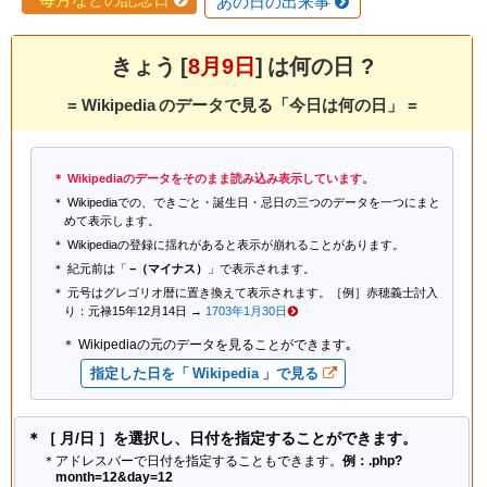
あの日の出来事
きょう [
8月9日
] は何の日 ?
= Wikipedia のデータで見る「今日は何の日」 =
Wikipediaのデータをそのまま読み込み表示しています。
Wikipediaでの、できごと・誕生日・忌日の三つのデータを一つにまと
めて表示します。
Wikipediaの登録に揺れがあると表示が崩れることがあります。
紀元前は「
−（マイナス）
」で表示されます。
元号はグレゴリオ暦に置き換えて表示されます。［例］赤穂義士討入
り：元禄15年12月14日 →
1703年1月30日
Wikipediaの元のデータを見ることができます｡
指定した日を「 Wikipedia 」で見る
＊［ 月/日 ］を選択し、日付を指定することができます。
＊アドレスバーで日付を指定することもできます。
例：.php?
month=12&day=12