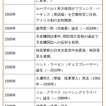
に変更。）
ルーズベルト米大統領がフランシス・パ
1933年
ーキンス（英語版）を労働長官に任命。
アメリカ初の女性閣僚。
1934年
森岡賢一郎（作曲家）誕生（～2018年）
天皇機関説事件: 岡田啓介首相が議会で
1935年
天皇機関説への反対を表明。
特高警察が日本共産党中央委員・袴田里
1935年
見を逮捕。
ベント・ラーセン（チェスプレーヤー）
1935年
誕生（～2010年）
久邇邦久（華族、陸軍軍人）死去（1902
1935年
年～1935年）
ジム・クラーク（レーシングドライバ
1936年
ー）誕生（～1968年）