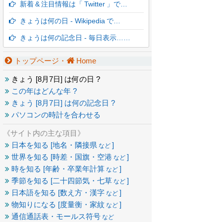
新着 & 注目情報は「 Twitter 」で…
きょうは何の日 - Wikipedia で…
きょうは何の記念日 - 毎日表示……
トップページ・
Home
きょう [
8月7日] は何の日 ?
この年はどんな年 ?
きょう [
8月7日] は何の記念日 ?
パソコンの時計を合わせる
《サイト内の主な項目》
日本を知る [地名・隣接県
]
など
世界を知る [時差・国旗・空港
]
など
時を知る [年齢・卒業年計算
]
など
季節を知る [二十四節気・七草
]
など
日本語を知る [数え方・漢字
]
など
物知りになる [度量衡・家紋
]
など
通信通話表・モールス符号
など