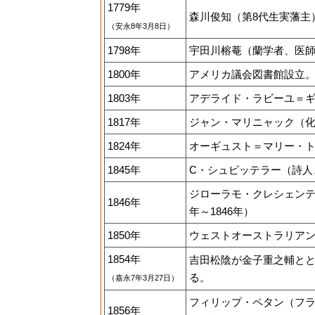
1779年
森川俊知（第8代生実藩主）
（安永8年3月8日）
1798年
宇田川榕菴（蘭学者、医師
1800年
アメリカ議会図書館設立
1803年
アデライド・ラビーユ＝ギア
1817年
ジャン・マリニャック（化
1824年
オーギュスト＝マリー・トー
1845年
C・シュピッテラー（詩人
ジローラモ・クレシェンテ
1846年
年～1846年）
1850年
ウェストオーストラリアン
1854年
吉田松陰が金子重之輔と
る。
（嘉永7年3月27日）
フィリップ・ペタン（フ
1856年