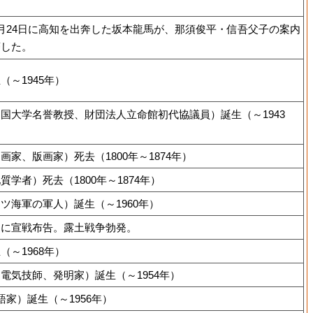
月24日に高知を出奔した坂本龍馬が、那須俊平・信吾父子の案内
藩した。
～1945年）
国大学名誉教授、財団法人立命館初代協議員）誕生（～1943
家、版画家）死去（1800年～1874年）
学者）死去（1800年～1874年）
ツ海軍の軍人）誕生（～1960年）
国に宣戦布告。露土戦争勃発。
～1968年）
電気技師、発明家）誕生（～1954年）
家）誕生（～1956年）