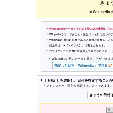
きょう
= Wikipe
Wikipediaのデータをそのまま読み込み表示して
Wikipediaでの、できごと・誕生日・忌日の三
Wikipediaの登録に揺れがあると表示が崩れるこ
紀元前は「
−（マイナス）
」で表示されます。
元号はグレゴリオ暦に置き換えて表示されます。［例
Wikipediaの元のデータを見ることができます
指定した日を「 Wikipedia 」で見る
＊［ 月/日 ］を選択し、日付を指定すること
＊アドレスバーで日付を指定することもできます。
きょうの日付 