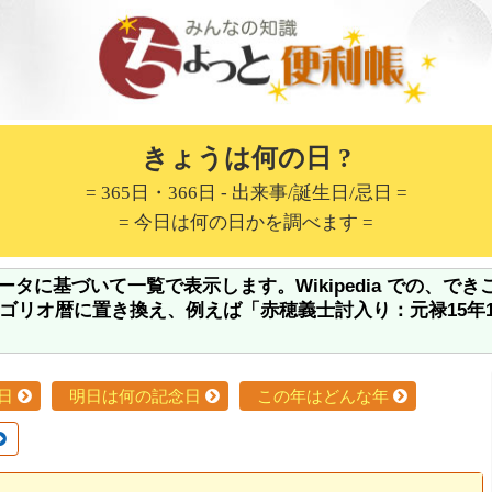
きょうは何の日 ?
= 365日・366日 - 出来事/誕生日/忌日 =
= 今日は何の日かを調べます =
 のデータに基づいて一覧で表示します。Wikipedia での
オ暦に置き換え、例えば「赤穂義士討入り：元禄15年12月1
日
明日は何の記念日
この年はどんな年