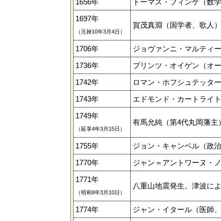
1656年
トーマス・フィンケ（数学者
1697年
賀茂真淵（国学者、歌人）誕
（元禄10年3月4日）
1706年
ジョヴァンニ・マルティー
1736年
プリンツ・オイゲン（オース
1742年
ロマン・ホフシュテッター
1743年
エドモンド・カートライト
1749年
有馬允純（第4代丸岡藩主）
（延享4年3月15日）
1755年
ジョン・キャンベル（政治
1770年
ジャン＝アントワーヌ・ノレ
1771年
八重山地震発生。津波により
（明和8年3月10日）
1774年
ジャン・イタール（医師、