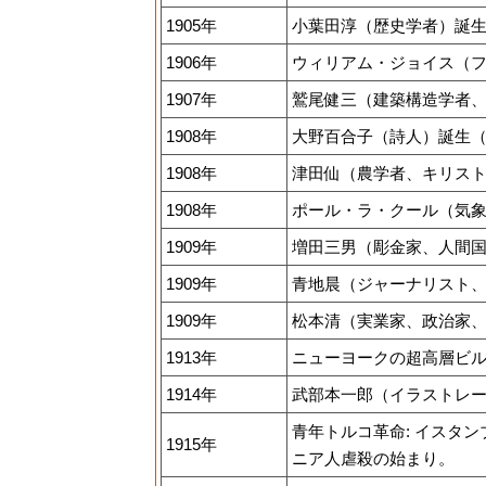
1905年
小葉田淳（歴史学者）誕生（
1906年
ウィリアム・ジョイス（フ
1907年
鷲尾健三（建築構造学者、
1908年
大野百合子（詩人）誕生（～
1908年
津田仙（農学者、キリスト教
1908年
ポール・ラ・クール（気象学
1909年
増田三男（彫金家、人間国
1909年
青地晨（ジャーナリスト、
1909年
松本清（実業家、政治家、
1913年
ニューヨークの超高層ビ
1914年
武部本一郎（イラストレー
青年トルコ革命: イスタ
1915年
ニア人虐殺の始まり。