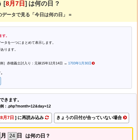
 [
8月7日
] は何の日 ?
dia のデータで見る「今日は何の日」 =
います。
つのデータを一つにまとめて表示します。
とがあります。
］赤穂義士討入り：元禄15年12月14日 →
1703年1月30日
｡
ができます。
例：.php?month=12&day=12
[
8月7日
] に再読み込み
きょうの日付が合っていない場合
月
日
は何の日？