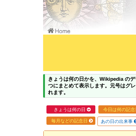
きょうは何の日かを、Wikipedia
つにまとめて表示します。元号はグレゴリ
れます。
きょうは何の日
今日は何の記念
毎月などの記念日
あの日の出来事