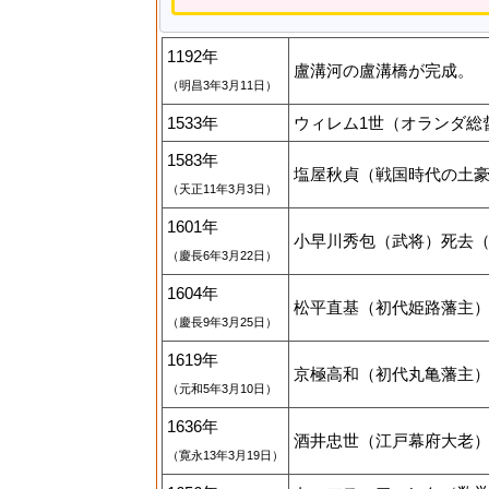
1192年
盧溝河の盧溝橋が完成。
（明昌3年3月11日）
1533年
ウィレム1世（オランダ総督
1583年
塩屋秋貞（戦国時代の土豪）
（天正11年3月3日）
1601年
小早川秀包（武将）死去（15
（慶長6年3月22日）
1604年
松平直基（初代姫路藩主）誕
（慶長9年3月25日）
1619年
京極高和（初代丸亀藩主）誕
（元和5年3月10日）
1636年
酒井忠世（江戸幕府大老）死
（寛永13年3月19日）