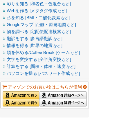
彩りを知る [和名色・色混合
]
など
Webを作る [メタタグ作成
]
など
己を知る [BMI・二酸化炭素
]
など
Googleマップ [距離・原発地図
]
など
物を調べる [宅配便配達検索
]
など
翻訳をする [多言語翻訳
]
など
情報を得る [世界の地震
]
など
頭を休める/Coffee Break [ゲーム
]
など
文字を変換する [全半角変換
]
など
計算をする [面積・体積・速度
]
など
パソコンを操る [パスワード作成
]
など
アマゾンでのお買い物はこちらが便利