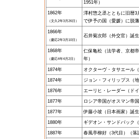
1951年）
1862年
澤村惣之丞とともに旧暦3
で伊予の国（愛媛）に脱
（文久2年3月26日）
1866年
石井菊次郎（外交官）誕生（
（慶応2年3月10日）
1868年
仁保亀松（法学者、京都帝
年）
（慶応4年4月2日）
1874年
オクターヴ・タサエール（画
1874年
ジョン・フィリップス（地質
1876年
エーリヒ・レーダー（ドイ
1877年
ロシア帝国がオスマン帝
1877年
伊藤小坡（日本画家）誕生（
1880年
ギデオン・サンドバック（
1887年
春風亭柳好（3代目）（落語