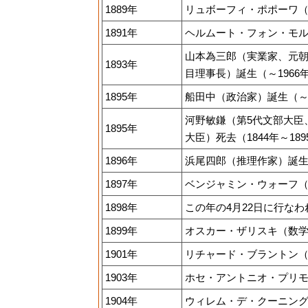
1889年
リュボーフィ・ポポーワ（
1891年
ヘルムート・フォン・モルト
山本為三郎（実業家、元朝
1893年
目理事長）誕生（～1966
1895年
船田中（政治家）誕生（～1
河野敏鎌（第5代文部大臣
1895年
大臣）死去（1844年～189
1896年
浜尾四郎（推理作家）誕生（
1897年
ベンジャミン・ウォーフ（
1898年
この年の4月22日に行な
1899年
オスカー・ザリスキ（数学
1901年
リチャード・ブラントン（建
1903年
ホセ・アントニオ・プリモ
1904年
ウィレム・デ・クーニング