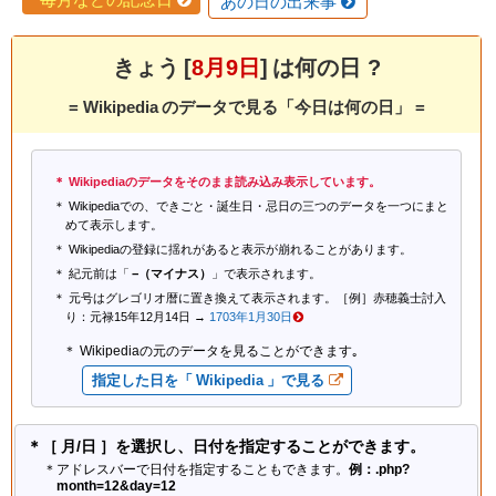
あの日の出来事
きょう [
8月9日
] は何の日 ?
= Wikipedia のデータで見る「今日は何の日」 =
Wikipediaのデータをそのまま読み込み表示しています。
Wikipediaでの、できごと・誕生日・忌日の三つのデータを一つにまと
めて表示します。
Wikipediaの登録に揺れがあると表示が崩れることがあります。
紀元前は「
−（マイナス）
」で表示されます。
元号はグレゴリオ暦に置き換えて表示されます。［例］赤穂義士討入
り：元禄15年12月14日 →
1703年1月30日
Wikipediaの元のデータを見ることができます｡
指定した日を「 Wikipedia 」で見る
＊［ 月/日 ］を選択し、日付を指定することができます。
＊アドレスバーで日付を指定することもできます。
例：.php?
month=12&day=12