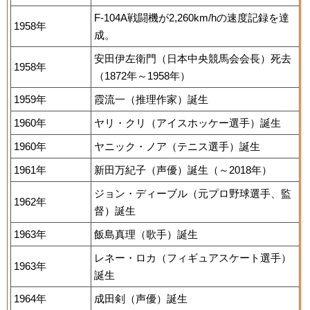
F-104A戦闘機が2,260km/hの速度記録を達
1958年
成。
安田伊左衛門（日本中央競馬会会長）死去
1958年
（1872年～1958年）
1959年
霞流一（推理作家）誕生
1960年
ヤリ・クリ（アイスホッケー選手）誕生
1960年
ヤニック・ノア（テニス選手）誕生
1961年
新田万紀子（声優）誕生（～2018年）
ジョン・ディーブル（元プロ野球選手、監
1962年
督）誕生
1963年
飯島真理（歌手）誕生
レネー・ロカ（フィギュアスケート選手）
1963年
誕生
1964年
成田剣（声優）誕生