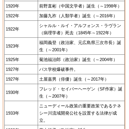
1920年
前野直彬（中国文学者）誕生（～1998年）
1922年
加藤九祚（人類学者）誕生（～2016年）
シャルル・ルイ・アルフォンス・ラヴラン
1922年
（病理学者）死去（1845年～1922年）
福岡義登（政治家、元広島県三次市長）誕
1923年
生（～2001年）
1925年
菊池福治郎（政治家）誕生（～2004年）
1927年
バス学校爆破事件。
1927年
土屋嘉男（俳優）誕生（～2017年）
フレッド・セイバーヘーゲン（SF作家）誕
1930年
生（～2007年）
ニューディール政策の重要政策であるテネ
1933年
シー川流域開発公社を設置する法律が成
立。