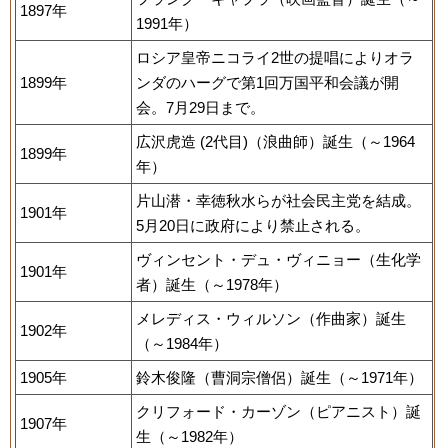
1897年
1991年）
ロシア皇帝ニコライ2世の提唱によりオラ
1899年
ンダのハーグで第1回万国平和会議が開
会。7月29日まで。
広沢虎造 (2代目)（浪曲師）誕生（～1964
1899年
年）
片山潜・幸徳秋水らが社会民主党を結成。
1901年
5月20日に政府により禁止される。
ヴィンセント・デュ・ヴィニョー（生化学
1901年
者）誕生（～1978年）
メレディス・ウィルソン（作曲家）誕生
1902年
（～1984年）
1905年
鈴木俊隆（曹洞宗僧侶）誕生（～1971年）
クリフォード・カーゾン（ピアニスト）誕
1907年
生（～1982年）