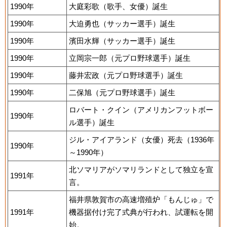
1990年
大庭彩歌（歌手、女優）誕生
1990年
大迫勇也（サッカー選手）誕生
1990年
濱田水輝（サッカー選手）誕生
1990年
立岡宗一郎（元プロ野球選手）誕生
1990年
藤井宏政（元プロ野球選手）誕生
1990年
二保旭（元プロ野球選手）誕生
ロバート・クイン（アメリカンフットボー
1990年
ル選手）誕生
ジル・アイアランド（女優）死去（1936年
1990年
～1990年）
北ソマリアがソマリランドとして独立を宣
1991年
言。
福井県敦賀市の高速増殖炉「もんじゅ」で
1991年
機器据付け完了式典が行われ、試運転を開
始。