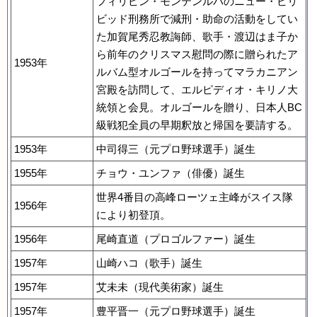
フィリピン・モンテンルパのニュー・ビリ
ビッド刑務所で減刑・助命の活動をしてい
た加賀尾秀忍教誨師、歌手・渡辺はま子か
ら前年のクリスマス慰問の際に贈られたア
1953年
ルバム型オルゴールを持ってマラカニアン
宮殿を訪問して、エルピディオ・キリノ大
統領と会見。オルゴールを贈り、日本人BC
級戦犯全員の早期釈放と帰国を要請する。
1953年
中司得三（元プロ野球選手）誕生
1955年
チョウ・ユンファ（俳優）誕生
世界4番目の高峰ローツェ主峰がスイス隊
1956年
により初登頂。
1956年
尾崎直道（プロゴルファー）誕生
1957年
山崎ハコ（歌手）誕生
1957年
艾未未（現代美術家）誕生
1957年
豊平晋一（元プロ野球選手）誕生