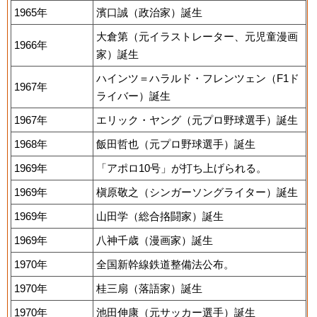
1965年
濱口誠（政治家）誕生
大倉第（元イラストレーター、元児童漫画
1966年
家）誕生
ハインツ＝ハラルド・フレンツェン（F1ド
1967年
ライバー）誕生
1967年
エリック・ヤング（元プロ野球選手）誕生
1968年
飯田哲也（元プロ野球選手）誕生
1969年
「アポロ10号」が打ち上げられる。
1969年
槇原敬之（シンガーソングライター）誕生
1969年
山田学（総合挌闘家）誕生
1969年
八神千歳（漫画家）誕生
1970年
全国新幹線鉄道整備法公布。
1970年
桂三扇（落語家）誕生
1970年
池田伸康（元サッカー選手）誕生