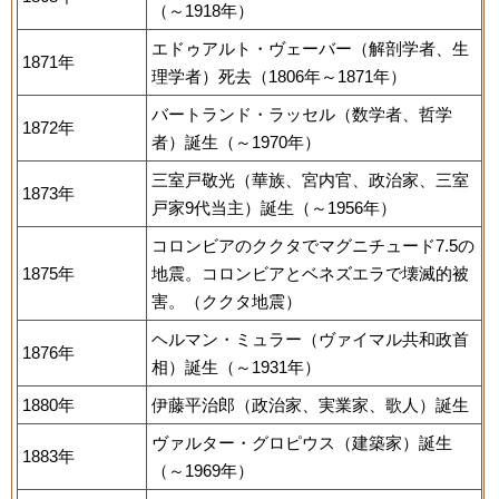
（～1918年）
エドゥアルト・ヴェーバー（解剖学者、生
1871年
理学者）死去（1806年～1871年）
バートランド・ラッセル（数学者、哲学
1872年
者）誕生（～1970年）
三室戸敬光（華族、宮内官、政治家、三室
1873年
戸家9代当主）誕生（～1956年）
コロンビアのククタでマグニチュード7.5の
1875年
地震。コロンビアとベネズエラで壊滅的被
害。（ククタ地震）
ヘルマン・ミュラー（ヴァイマル共和政首
1876年
相）誕生（～1931年）
1880年
伊藤平治郎（政治家、実業家、歌人）誕生
ヴァルター・グロピウス（建築家）誕生
1883年
（～1969年）