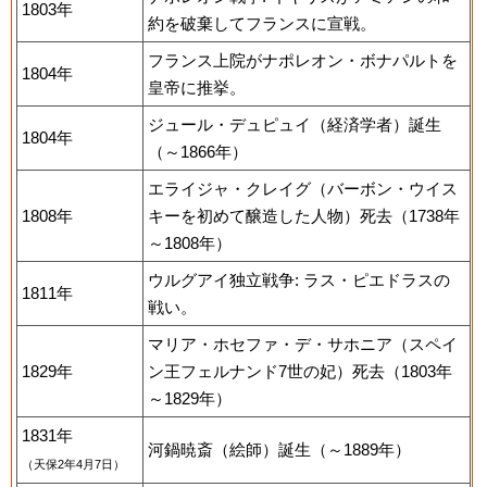
1803年
約を破棄してフランスに宣戦。
フランス上院がナポレオン・ボナパルトを
1804年
皇帝に推挙。
ジュール・デュピュイ（経済学者）誕生
1804年
（～1866年）
エライジャ・クレイグ（バーボン・ウイス
1808年
キーを初めて醸造した人物）死去（1738年
～1808年）
ウルグアイ独立戦争: ラス・ピエドラスの
1811年
戦い。
マリア・ホセファ・デ・サホニア（スペイ
1829年
ン王フェルナンド7世の妃）死去（1803年
～1829年）
1831年
河鍋暁斎（絵師）誕生（～1889年）
（天保2年4月7日）