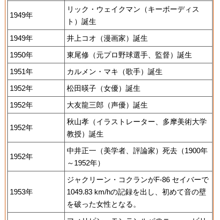
リック・ウェイクマン（キーボーディス
1949年
ト）誕生
1949年
井上コオ（漫画家）誕生
1950年
東尾修（元プロ野球選手、監督）誕生
1951年
カルメン・マキ（歌手）誕生
1952年
松田暎子（女優）誕生
1952年
大友龍三郎（声優）誕生
秋山孝（イラストレーター、多摩美術大学
1952年
教授）誕生
中井正一（美学者、評論家）死去（1900年
1952年
～1952年）
ジャクリーン・コクランがF-86 セイバーで
1953年
1049.83 km/hの記録を出し、初めて音の壁
を破った女性となる。