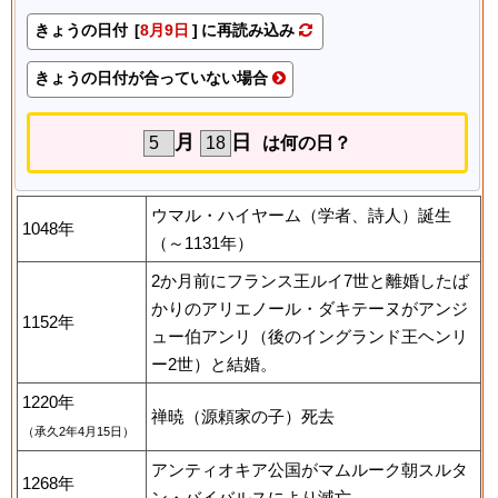
きょうの日付 [
8月9日
] に再読み込み
きょうの日付が合っていない場合
月
日
は何の日？
ウマル・ハイヤーム（学者、詩人）誕生
1048年
（～1131年）
2か月前にフランス王ルイ7世と離婚したば
かりのアリエノール・ダキテーヌがアンジ
1152年
ュー伯アンリ（後のイングランド王ヘンリ
ー2世）と結婚。
1220年
禅暁（源頼家の子）死去
（承久2年4月15日）
アンティオキア公国がマムルーク朝スルタ
1268年
ン・バイバルスにより滅亡。