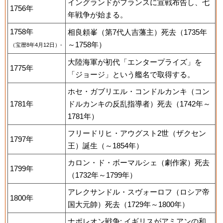
イングランドがフランスに宣戦布告し、七
1756年
年戦争が始まる。
1758年
相良頼峯（第7代人吉藩主）死去（1735年
～1758年）
（宝暦8年4月12日）-
大陸海軍が初代「エンタープライズ」を
1775年
「ジョージ」という艦名で取得する。
ホセ・ガブリエル・コンドルカンキ（コン
1781年
ドルカンキの反乱指導者）死去（1742年～
1781年）
フリードリヒ・アウグスト2世（ザクセン
1797年
王）誕生（～1854年）
カロン・ド・ボーマルシェ（劇作家）死去
1799年
（1732年～1799年）
アレクサンドル・スヴォーロフ（ロシア帝
1800年
国大元帥）死去（1729年～1800年）
ナポレオン戦争: イギリスがアミアンの和