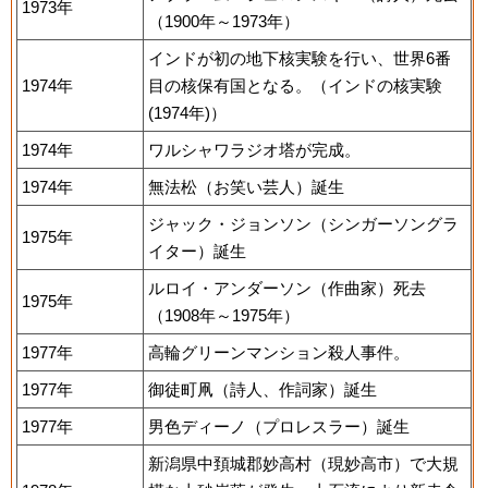
1973年
（1900年～1973年）
インドが初の地下核実験を行い、世界6番
1974年
目の核保有国となる。（インドの核実験
(1974年)）
1974年
ワルシャワラジオ塔が完成。
1974年
無法松（お笑い芸人）誕生
ジャック・ジョンソン（シンガーソングラ
1975年
イター）誕生
ルロイ・アンダーソン（作曲家）死去
1975年
（1908年～1975年）
1977年
高輪グリーンマンション殺人事件。
1977年
御徒町凧（詩人、作詞家）誕生
1977年
男色ディーノ（プロレスラー）誕生
新潟県中頚城郡妙高村（現妙高市）で大規