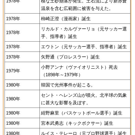
1978年
模な土砂崩落が発生。土石流により新赤倉
温泉を含む広範囲に被害を与えた。
1978年
柿崎正澄（漫画家）誕生
リカルド・カルヴァーリョ（元サッカー選
1978年
手、指導者）誕生
1978年
エウトン（元サッカー選手、指導者）誕生
1978年
矢野通（プロレスラー）誕生
小野アンナ（ヴァイオリニスト）死去
1979年
（1898年～1979年）
1980年
韓国で光州事件が起こる。
セント・ヘレンズ山が噴火。北半球の気象
1980年
に甚大な影響を及ぼす。
1980年
紺野麻里（バスケットボール選手）誕生
1980年
宮本武勇志（キックボクサー）誕生
1980年
ルイス・テレーロ（元プロ野球選手）誕生