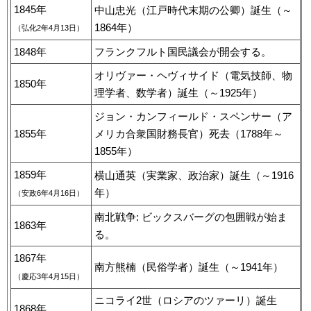
1845年
中山忠光（江戸時代末期の公卿）誕生（～
1864年）
（弘化2年4月13日）
1848年
フランクフルト国民議会が開会する。
オリヴァー・ヘヴィサイド（電気技師、物
1850年
理学者、数学者）誕生（～1925年）
ジョン・カンフィールド・スペンサー（ア
1855年
メリカ合衆国財務長官）死去（1788年～
1855年）
1859年
横山通英（実業家、政治家）誕生（～1916
年）
（安政6年4月16日）
南北戦争: ビックスバーグの包囲戦が始ま
1863年
る。
1867年
南方熊楠（民俗学者）誕生（～1941年）
（慶応3年4月15日）
ニコライ2世（ロシアのツァーリ）誕生
1868年