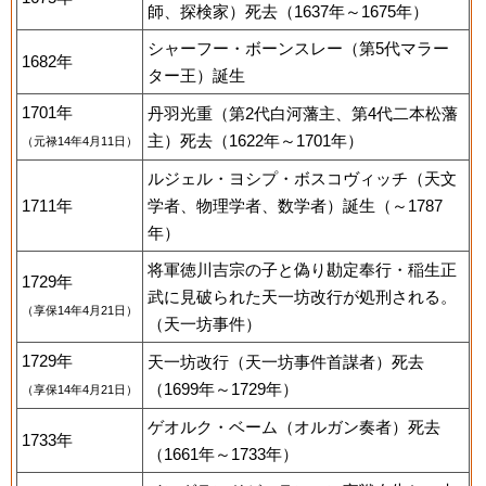
師、探検家）死去（1637年～1675年）
シャーフー・ボーンスレー（第5代マラー
1682年
ター王）誕生
1701年
丹羽光重（第2代白河藩主、第4代二本松藩
主）死去（1622年～1701年）
（元禄14年4月11日）
ルジェル・ヨシプ・ボスコヴィッチ（天文
1711年
学者、物理学者、数学者）誕生（～1787
年）
将軍徳川吉宗の子と偽り勘定奉行・稲生正
1729年
武に見破られた天一坊改行が処刑される。
（享保14年4月21日）
（天一坊事件）
1729年
天一坊改行（天一坊事件首謀者）死去
（1699年～1729年）
（享保14年4月21日）
ゲオルク・ベーム（オルガン奏者）死去
1733年
（1661年～1733年）