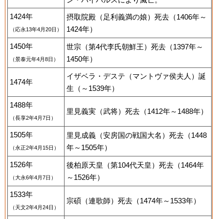
1424年
摂取院殿（足利義満の娘）死去（1406年～
1424年）
（応永13年4月20日）
1450年
世宗（第4代李氏朝鮮王）死去（1397年～
1450年）
（景泰元年4月8日）
イザベラ・デステ（マントヴァ侯夫人）誕
1474年
生（～1539年）
1488年
里見義実（武将）死去（1412年～1488年）
（長享2年4月7日）
1505年
里見成義（安房国の戦国大名）死去（1448
年～1505年）
（永正2年4月15日）
1526年
後柏原天皇（第104代天皇）死去（1464年
～1526年）
（大永6年4月7日）
1533年
宗碩（連歌師）死去（1474年～1533年）
（天文2年4月24日）