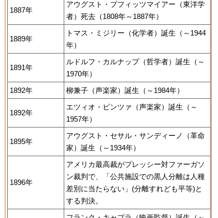
アウグスト・プフィッツマイアー（東洋学
1887年
者）死去（1808年～1887年）
トマス・ミジリー（化学者）誕生（～1944
1889年
年）
ルドルフ・カルナップ（哲学者）誕生（～
1891年
1970年）
1892年
柳兼子（声楽家）誕生（～1984年）
エツィオ・ピンツァ（声楽家）誕生（～
1892年
1957年）
アウグスト・セサル・サンディーノ（革命
1895年
家）誕生（～1934年）
アメリカ最高裁がプレッシー対ファーガソ
ン裁判で、「公共施設での黒人分離は人種
1896年
差別に当たらない」(分離すれども平等)と
する判決。
フランク・キャプラ（映画監督）誕生（～