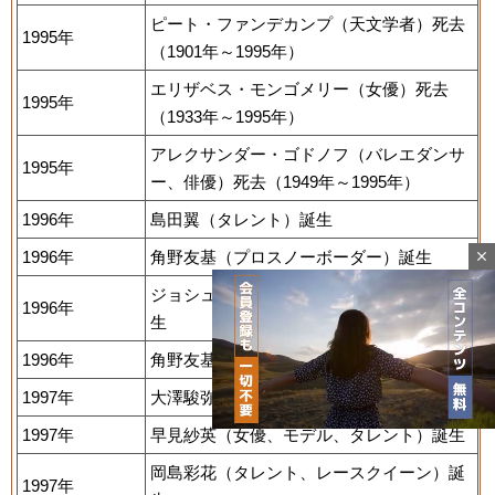
ピート・ファンデカンプ（天文学者）死去
1995年
（1901年～1995年）
エリザベス・モンゴメリー（女優）死去
1995年
（1933年～1995年）
アレクサンダー・ゴドノフ（バレエダンサ
1995年
ー、俳優）死去（1949年～1995年）
1996年
島田翼（タレント）誕生
1996年
角野友基（プロスノーボーダー）誕生
close
ジョシュ・フレミング（プロ野球選手）誕
1996年
生
1996年
角野友基（プロスノーボーダー）誕生
1997年
大澤駿弥（歌手）誕生
1997年
早見紗英（女優、モデル、タレント）誕生
岡島彩花（タレント、レースクイーン）誕
1997年
Mute