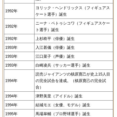
ヨリック・ヘンドリックス（フィギュアス
1992年
ケート選手）誕生
ニーナ・ペトゥシコワ（フィギュアスケー
1992年
ト選手）誕生
1992年
上杉柊平（俳優）誕生
1993年
入江甚儀（俳優）誕生
1993年
江口菜子（声優）誕生
1993年
白崎凌兵（サッカー選手）誕生
読売ジャイアンツの槙原寛己が史上15人目
1994年
の完全試合を達成。（槙原寛己の完全試
合）
1994年
津野美里（アイドル）誕生
1994年
結城モエ（女優、モデル）誕生
1995年
馬場皐輔（プロ野球選手）誕生