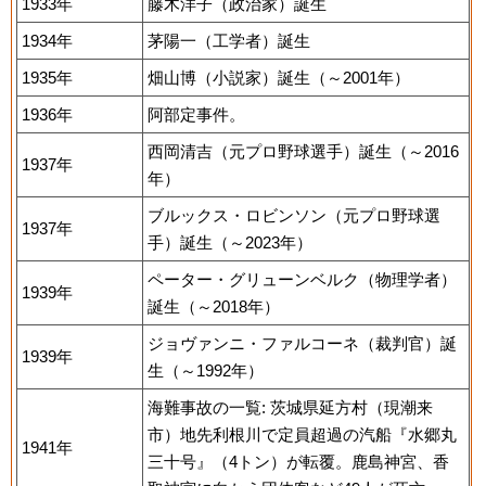
1933年
藤木洋子（政治家）誕生
1934年
茅陽一（工学者）誕生
1935年
畑山博（小説家）誕生（～2001年）
1936年
阿部定事件。
西岡清吉（元プロ野球選手）誕生（～2016
1937年
年）
ブルックス・ロビンソン（元プロ野球選
1937年
手）誕生（～2023年）
ペーター・グリューンベルク（物理学者）
1939年
誕生（～2018年）
ジョヴァンニ・ファルコーネ（裁判官）誕
1939年
生（～1992年）
海難事故の一覧: 茨城県延方村（現潮来
市）地先利根川で定員超過の汽船『水郷丸
1941年
三十号』（4トン）が転覆。鹿島神宮、香