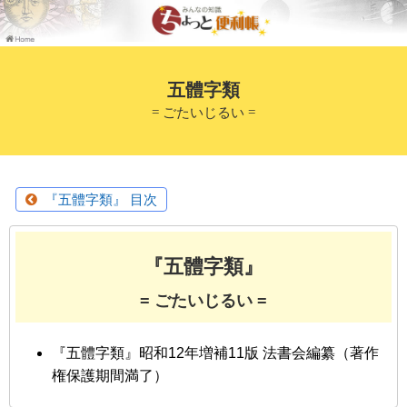
五體字類
= ごたいじるい =
『五體字類』 目次
『五體字類』
= ごたいじるい =
『五體字類』昭和12年増補11版 法書会編纂（著作
権保護期間満了）