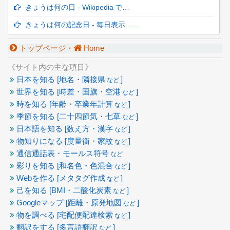
きょうは何の日 - Wikipedia で…
きょうは何の記念日 - 毎日表示……
トップページ・
Home
《サイト内の主な項目》
日本を知る [地名・隣接県
]
など
世界を知る [時差・国旗・空港
]
など
時を知る [年齢・卒業年計算
]
など
季節を知る [二十四節気・七草
]
など
日本語を知る [数え方・漢字
]
など
物知りになる [度量衡・家紋
]
など
通信通話表・モールス符号
など
彩りを知る [和名色・色混合
]
など
Webを作る [メタタグ作成
]
など
己を知る [BMI・二酸化炭素
]
など
Googleマップ [距離・原発地図
]
など
物を調べる [宅配便配達検索
]
など
翻訳をする [多言語翻訳
]
など