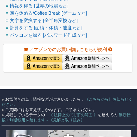
情報を得る [世界の地震
]
など
頭を休める/Coffee Break [ゲーム
]
など
文字を変換する [全半角変換
]
など
計算をする [面積・体積・速度
]
など
パソコンを操る [パスワード作成
]
など
アマゾンでのお買い物はこちらが便利
●
お気付きの点，情報などがごさいましたら，
《こちらから》お知らせく
ださい。
●
ご質問にはお答え致しかねます。ご了承ください。
●
掲載しているデータの，
《 法律上の"引用"の範囲 》
を超えての
無断転
載・無断転用を禁じます - 《見解と取り組み》