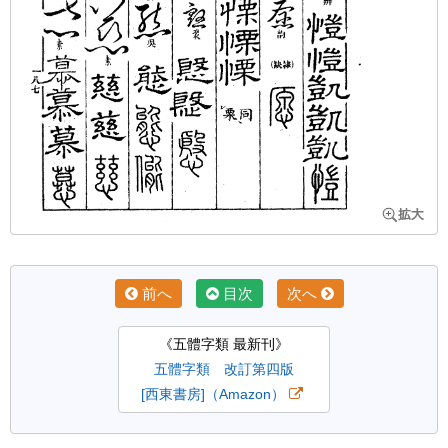
前へ
目次
次へ
《五體字類 最新刊》
五體字類 改訂第四版
[西東書房]（Amazon）