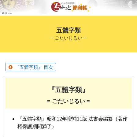
五體字類
= ごたいじるい =
『五體字類』 目次
『五體字類』
= ごたいじるい =
『五體字類』昭和12年増補11版 法書会編纂（著作
権保護期間満了）