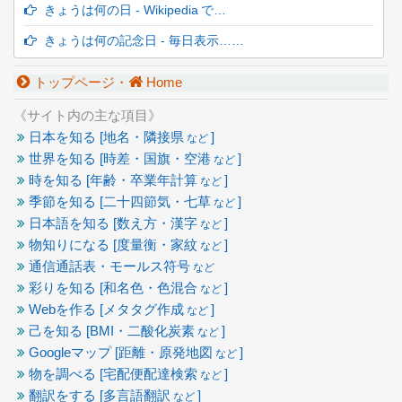
きょうは何の日 - Wikipedia で…
きょうは何の記念日 - 毎日表示……
トップページ・
Home
《サイト内の主な項目》
日本を知る [地名・隣接県
]
など
世界を知る [時差・国旗・空港
]
など
時を知る [年齢・卒業年計算
]
など
季節を知る [二十四節気・七草
]
など
日本語を知る [数え方・漢字
]
など
物知りになる [度量衡・家紋
]
など
通信通話表・モールス符号
など
彩りを知る [和名色・色混合
]
など
Webを作る [メタタグ作成
]
など
己を知る [BMI・二酸化炭素
]
など
Googleマップ [距離・原発地図
]
など
物を調べる [宅配便配達検索
]
など
翻訳をする [多言語翻訳
]
など