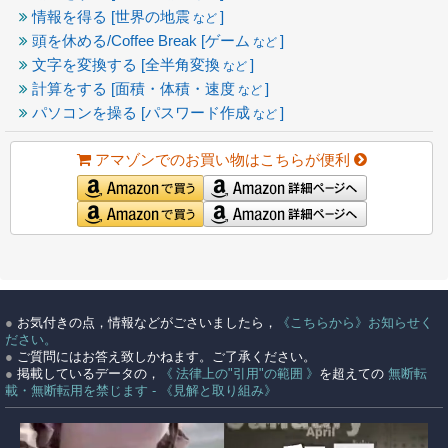
情報を得る [世界の地震
]
など
頭を休める/Coffee Break [ゲーム
]
など
文字を変換する [全半角変換
]
など
計算をする [面積・体積・速度
]
など
パソコンを操る [パスワード作成
]
など
アマゾンでのお買い物はこちらが便利
●
お気付きの点，情報などがごさいましたら，
《こちらから》お知らせく
ださい。
●
ご質問にはお答え致しかねます。ご了承ください。
●
掲載しているデータの，
《 法律上の"引用"の範囲 》
を超えての
無断転
載・無断転用を禁じます - 《見解と取り組み》