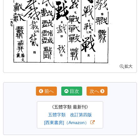
前へ
目次
次へ
《五體字類 最新刊》
五體字類 改訂第四版
[西東書房]（Amazon）