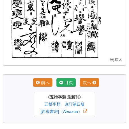
前へ
目次
次へ
《五體字類 最新刊》
五體字類 改訂第四版
[西東書房]（Amazon）