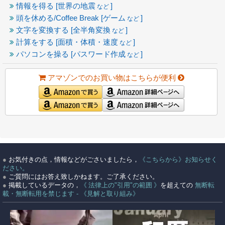
情報を得る [世界の地震
]
など
頭を休める/Coffee Break [ゲーム
]
など
文字を変換する [全半角変換
]
など
計算をする [面積・体積・速度
]
など
パソコンを操る [パスワード作成
]
など
アマゾンでのお買い物はこちらが便利
●
お気付きの点，情報などがごさいましたら，
《こちらから》お知らせく
ださい。
●
ご質問にはお答え致しかねます。ご了承ください。
●
掲載しているデータの，
《 法律上の"引用"の範囲 》
を超えての
無断転
載・無断転用を禁じます - 《見解と取り組み》