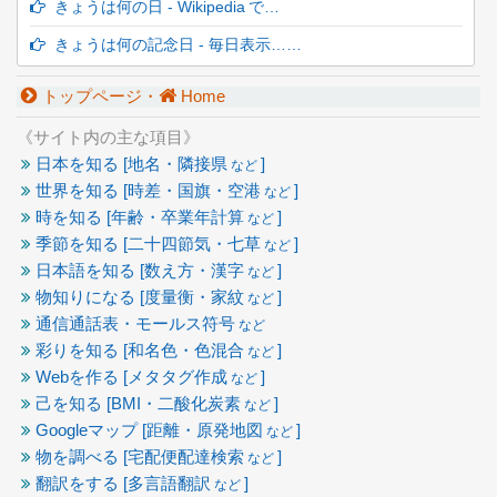
きょうは何の日 - Wikipedia で…
きょうは何の記念日 - 毎日表示……
トップページ・
Home
《サイト内の主な項目》
日本を知る [地名・隣接県
]
など
世界を知る [時差・国旗・空港
]
など
時を知る [年齢・卒業年計算
]
など
季節を知る [二十四節気・七草
]
など
日本語を知る [数え方・漢字
]
など
物知りになる [度量衡・家紋
]
など
通信通話表・モールス符号
など
彩りを知る [和名色・色混合
]
など
Webを作る [メタタグ作成
]
など
己を知る [BMI・二酸化炭素
]
など
Googleマップ [距離・原発地図
]
など
物を調べる [宅配便配達検索
]
など
翻訳をする [多言語翻訳
]
など