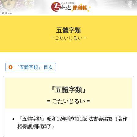
五體字類
= ごたいじるい =
『五體字類』 目次
『五體字類』
= ごたいじるい =
『五體字類』昭和12年増補11版 法書会編纂（著作
権保護期間満了）