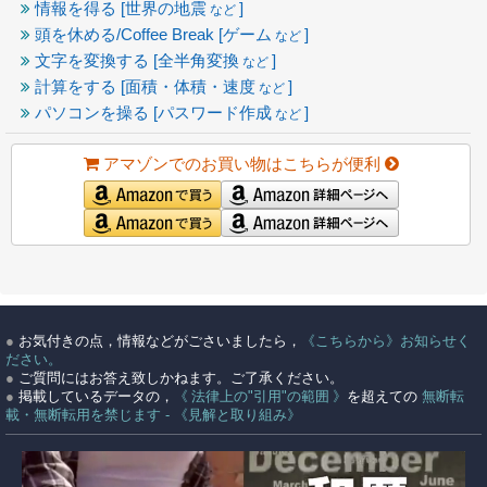
情報を得る [世界の地震
]
など
頭を休める/Coffee Break [ゲーム
]
など
文字を変換する [全半角変換
]
など
計算をする [面積・体積・速度
]
など
パソコンを操る [パスワード作成
]
など
アマゾンでのお買い物はこちらが便利
●
お気付きの点，情報などがごさいましたら，
《こちらから》お知らせく
ださい。
●
ご質問にはお答え致しかねます。ご了承ください。
●
掲載しているデータの，
《 法律上の"引用"の範囲 》
を超えての
無断転
載・無断転用を禁じます - 《見解と取り組み》