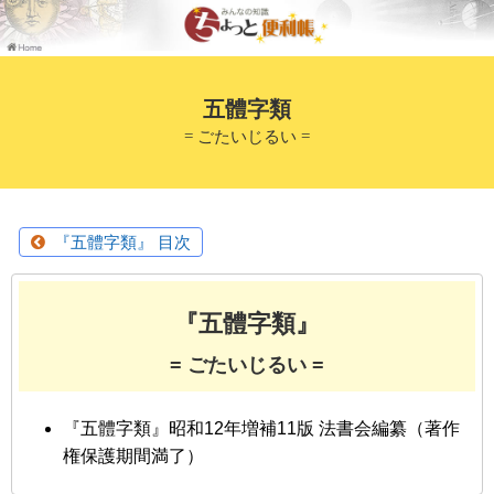
五體字類
= ごたいじるい =
『五體字類』 目次
『五體字類』
= ごたいじるい =
『五體字類』昭和12年増補11版 法書会編纂（著作
権保護期間満了）