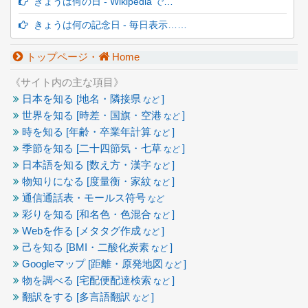
きょうは何の日 - Wikipedia で…
きょうは何の記念日 - 毎日表示……
トップページ・
Home
《サイト内の主な項目》
日本を知る [地名・隣接県
]
など
世界を知る [時差・国旗・空港
]
など
時を知る [年齢・卒業年計算
]
など
季節を知る [二十四節気・七草
]
など
日本語を知る [数え方・漢字
]
など
物知りになる [度量衡・家紋
]
など
通信通話表・モールス符号
など
彩りを知る [和名色・色混合
]
など
Webを作る [メタタグ作成
]
など
己を知る [BMI・二酸化炭素
]
など
Googleマップ [距離・原発地図
]
など
物を調べる [宅配便配達検索
]
など
翻訳をする [多言語翻訳
]
など