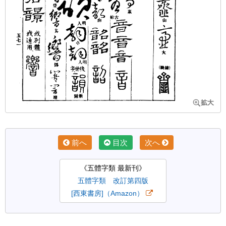
前へ
目次
次へ
《五體字類 最新刊》
五體字類 改訂第四版
[西東書房]（Amazon）