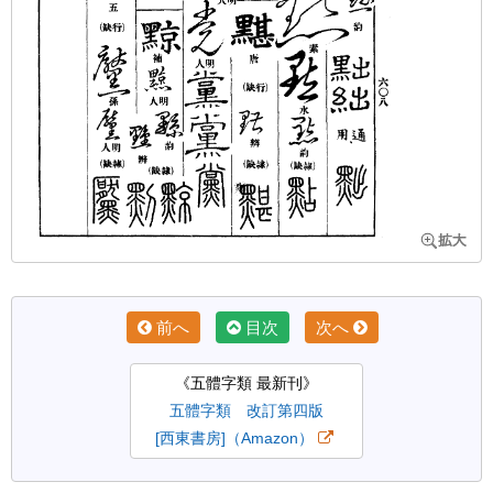
前へ
目次
次へ
《五體字類 最新刊》
五體字類 改訂第四版
[西東書房]（Amazon）