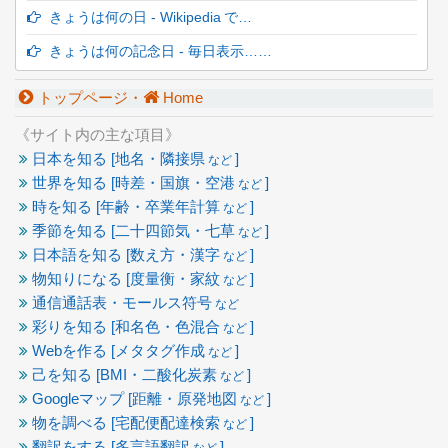
きょうは何の日 - Wikipedia で…
きょうは何の記念日 - 毎日表示……
トップページ・
Home
《サイト内の主な項目》
日本を知る [地名・隣接県
]
など
世界を知る [時差・国旗・空港
]
など
時を知る [年齢・卒業年計算
]
など
季節を知る [二十四節気・七草
]
など
日本語を知る [数え方・漢字
]
など
物知りになる [度量衡・家紋
]
など
通信通話表・モールス符号
など
彩りを知る [和名色・色混合
]
など
Webを作る [メタタグ作成
]
など
己を知る [BMI・二酸化炭素
]
など
Googleマップ [距離・原発地図
]
など
物を調べる [宅配便配達検索
]
など
翻訳をする [多言語翻訳
]
など