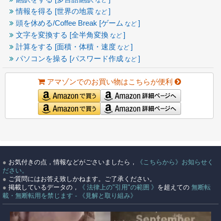
情報を得る [世界の地震
]
など
頭を休める/Coffee Break [ゲーム
]
など
文字を変換する [全半角変換
]
など
計算をする [面積・体積・速度
]
など
パソコンを操る [パスワード作成
]
など
アマゾンでのお買い物はこちらが便利
●
お気付きの点，情報などがごさいましたら，
《こちらから》お知らせく
ださい。
●
ご質問にはお答え致しかねます。ご了承ください。
●
掲載しているデータの，
《 法律上の"引用"の範囲 》
を超えての
無断転
載・無断転用を禁じます - 《見解と取り組み》