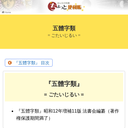
五體字類
= ごたいじるい =
『五體字類』 目次
『五體字類』
= ごたいじるい =
『五體字類』昭和12年増補11版 法書会編纂（著作
権保護期間満了）