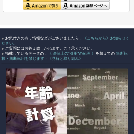
●
お気付きの点，情報などがごさいましたら，
《こちらから》お知らせく
ださい。
●
ご質問にはお答え致しかねます。ご了承ください。
●
掲載しているデータの，
《 法律上の"引用"の範囲 》
を超えての
無断転
載・無断転用を禁じます - 《見解と取り組み》