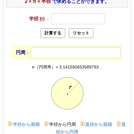
2 × π × 半径
で求めることができます。
半径 (r)
：
円周
：
π（円周率）= 3.141592653589793...
半径から面積
半径から円周
直径から面積
直
径から円周