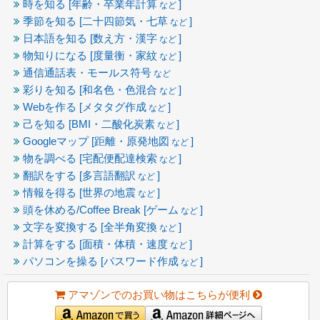
時を知る [年齢・卒業年計算
]
など
季節を知る [二十四節気・七草
]
など
日本語を知る [数え方・漢字
]
など
物知りになる [度量衡・家紋
]
など
通信通話表・モールス符号
など
彩りを知る [和名色・色混合
]
など
Webを作る [メタタグ作成
]
など
己を知る [BMI・二酸化炭素
]
など
Googleマップ [距離・原発地図
]
など
物を調べる [宅配便配達検索
]
など
翻訳をする [多言語翻訳
]
など
情報を得る [世界の地震
]
など
頭を休める/Coffee Break [ゲーム
]
など
文字を変換する [全半角変換
]
など
計算をする [面積・体積・速度
]
など
パソコンを操る [パスワード作成
]
など
アマゾンでのお買い物はこちらが便利