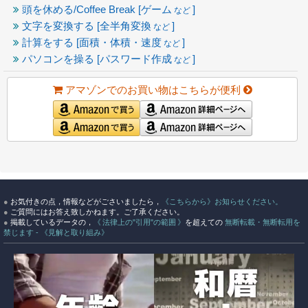
頭を休める/Coffee Break [ゲーム
]
など
文字を変換する [全半角変換
]
など
計算をする [面積・体積・速度
]
など
パソコンを操る [パスワード作成
]
など
アマゾンでのお買い物はこちらが便利
●
お気付きの点，情報などがごさいましたら，
《こちらから》お知らせください。
●
ご質問にはお答え致しかねます。ご了承ください。
●
掲載しているデータの，
《 法律上の"引用"の範囲 》
を超えての
無断転載・無断転用を
禁じます - 《見解と取り組み》