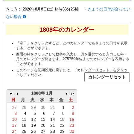
きょう：
2026年8月8日(土) 14時33分26秒
・
きょうの日付が合ってい
ない場合
1808年のカレンダー
「今日」をクリックすると、どのカレンダーでもきょうの日付を表示
することができます。
西暦の枠をクリックして数字を入力し、月を選択すると入力した年・
月のカレンダーが開きます。275759年位までのカレンダーを表示する
ことができます。
このページを初期設定に戻すには、「カレンダーリセット」をクリッ
クしてください。
1808年 1月
日
月
火
水
木
金
土
27
28
29
30
31
1
2
3
4
5
6
7
8
9
10
11
12
13
14
15
16
17
18
19
20
21
22
23
24
25
26
27
28
29
30