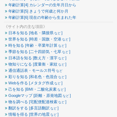
年齢計算[4] カレンダーの生年月日から
年齢計算[5] きょうで何歳と何か月
年齢計算[6] 現在の年齢から生まれた年
《サイト内の主な項目》
日本を知る [地名・隣接県
]
など
世界を知る [時差・国旗・空港
]
など
時を知る [年齢・卒業年計算
]
など
季節を知る [二十四節気・七草
]
など
日本語を知る [数え方・漢字
]
など
物知りになる [度量衡・家紋
]
など
通信通話表・モールス符号
など
彩りを知る [和名色・色混合
]
など
Webを作る [メタタグ作成
]
など
己を知る [BMI・二酸化炭素
]
など
Googleマップ [距離・原発地図
]
など
物を調べる [宅配便配達検索
]
など
翻訳をする [多言語翻訳
]
など
情報を得る [世界の地震
]
など