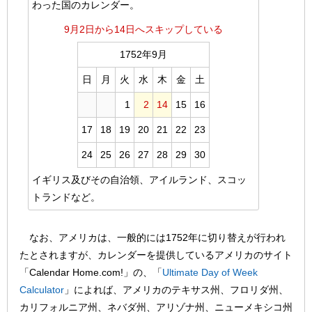
わった国のカレンダー。
9月2日から14日へスキップしている
1752年9月
日
月
火
水
木
金
土
1
2
14
15
16
17
18
19
20
21
22
23
24
25
26
27
28
29
30
イギリス及びその自治領、アイルランド、スコッ
トランドなど。
なお、アメリカは、一般的には1752年に切り替えが行われ
たとされますが、カレンダーを提供しているアメリカのサイト
「Calendar Home.com!」の、「
Ultimate Day of Week
Calculator
」によれば、アメリカのテキサス州、フロリダ州、
カリフォルニア州、ネバダ州、アリゾナ州、ニューメキシコ州