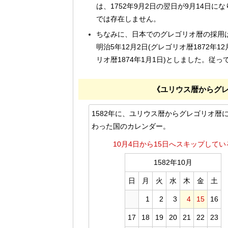
は、1752年9月2日の翌日が9月14日に
では存在しません。
ちなみに、日本でのグレゴリオ暦の採用は明
明治5年12月2日(グレゴリオ暦1872年
リオ暦1874年1月1日)としました。従っ
《ユリウス暦からグ
1582年に、ユリウス暦からグレゴリオ暦
わった国のカレンダー。
10月4日から15日へスキップしてい
1582年10月
日
月
火
水
木
金
土
1
2
3
4
15
16
17
18
19
20
21
22
23