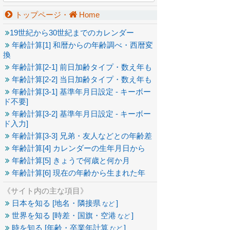
トップページ・
Home
19世紀から30世紀までのカレンダー
年齢計算[1] 和暦からの年齢調べ・西暦変
換
年齢計算[2-1] 前日加齢タイプ・数え年も
年齢計算[2-2] 当日加齢タイプ・数え年も
年齢計算[3-1] 基準年月日設定 - キーボー
ド不要]
年齢計算[3-2] 基準年月日設定 - キーボー
ド入力]
年齢計算[3-3] 兄弟・友人などとの年齢差
年齢計算[4] カレンダーの生年月日から
年齢計算[5] きょうで何歳と何か月
年齢計算[6] 現在の年齢から生まれた年
《サイト内の主な項目》
日本を知る [地名・隣接県
]
など
世界を知る [時差・国旗・空港
]
など
時を知る [年齢・卒業年計算
]
など