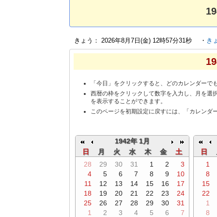
1
きょう：
2026年8月7日(金) 12時57分32秒
・
き
1
「今日」をクリックすると、どのカレンダーで
西暦の枠をクリックして数字を入力し、月を選択
を表示することができます。
このページを初期設定に戻すには、「カレンダ
1942年 1月
日
月
火
水
木
金
土
日
28
29
30
31
1
2
3
1
4
5
6
7
8
9
10
8
11
12
13
14
15
16
17
15
18
19
20
21
22
23
24
22
25
26
27
28
29
30
31
1
1
2
3
4
5
6
7
8