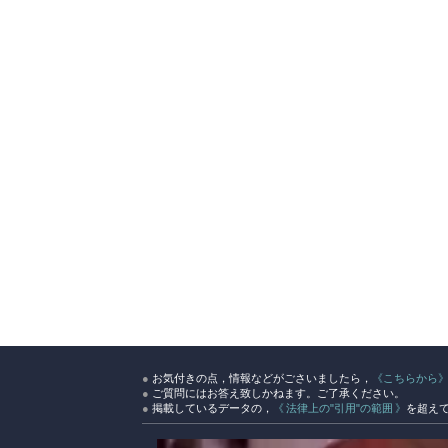
●
お気付きの点，情報などがごさいましたら，
《こちらから
●
ご質問にはお答え致しかねます。ご了承ください。
●
掲載しているデータの，
《 法律上の"引用"の範囲 》
を超え