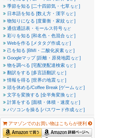
季節を知る [二十四節気・七草
]
など
日本語を知る [数え方・漢字
]
など
物知りになる [度量衡・家紋
]
など
通信通話表・モールス符号
など
彩りを知る [和名色・色混合
]
など
Webを作る [メタタグ作成
]
など
己を知る [BMI・二酸化炭素
]
など
Googleマップ [距離・原発地図
]
など
物を調べる [宅配便配達検索
]
など
翻訳をする [多言語翻訳
]
など
情報を得る [世界の地震
]
など
頭を休める/Coffee Break [ゲーム
]
など
文字を変換する [全半角変換
]
など
計算をする [面積・体積・速度
]
など
パソコンを操る [パスワード作成
]
など
アマゾンでのお買い物はこちらが便利