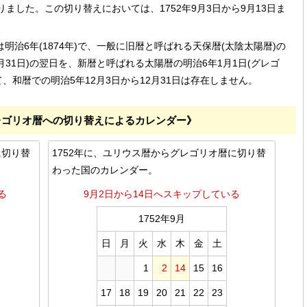
なりました。この切り替えにおいては、1752年9月3日から9月13日ま
治6年(1874年)で、一般に旧暦と呼ばれる天保暦(太陰太陽暦)の
12月31日)の翌日を、新暦と呼ばれる太陽暦の明治6年1月1日(グレゴ
て、和暦での明治5年12月3日から12月31日は存在しません。
レゴリオ暦への切り替えによるカレンダー》
に切り替
1752年に、ユリウス暦からグレゴリオ暦に切り替
わった国のカレンダー。
る
9月2日から14日へスキップしている
1752年9月
日
月
火
水
木
金
土
1
2
14
15
16
17
18
19
20
21
22
23