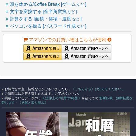
頭を休める/Coffee Break [ゲーム
]
など
文字を変換する [全半角変換
]
など
計算をする [面積・体積・速度
]
など
パソコンを操る [パスワード作成
]
など
アマゾンでのお買い物はこちらが便利
●
お気付きの点，情報などがごさいましたら，
《こちらから》お知らせください。
●
ご質問にはお答え致しかねます。ご了承ください。
●
掲載しているデータの，
《 法律上の"引用"の範囲 》
を超えての
無断転載・無断転用を
禁じます - 《見解と取り組み》