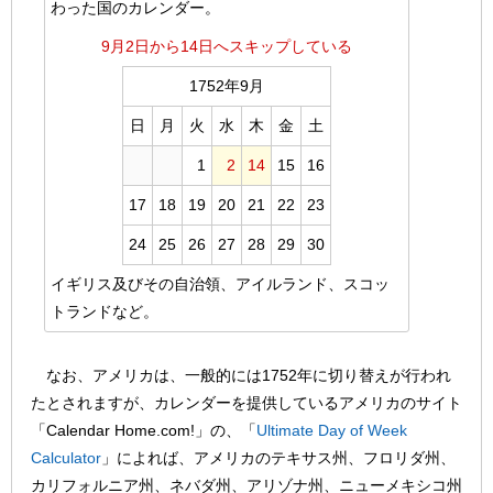
わった国のカレンダー。
9月2日から14日へスキップしている
1752年9月
日
月
火
水
木
金
土
1
2
14
15
16
17
18
19
20
21
22
23
24
25
26
27
28
29
30
イギリス及びその自治領、アイルランド、スコッ
トランドなど。
なお、アメリカは、一般的には1752年に切り替えが行われ
たとされますが、カレンダーを提供しているアメリカのサイト
「Calendar Home.com!」の、「
Ultimate Day of Week
Calculator
」によれば、アメリカのテキサス州、フロリダ州、
カリフォルニア州、ネバダ州、アリゾナ州、ニューメキシコ州