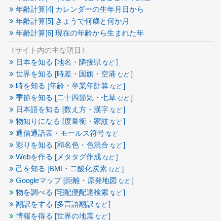
年齢計算[4] カレンダーの生年月日から
年齢計算[5] きょうで何歳と何か月
年齢計算[6] 現在の年齢から生まれた年
《サイト内の主な項目》
日本を知る [地名・隣接県
]
など
世界を知る [時差・国旗・空港
]
など
時を知る [年齢・卒業年計算
]
など
季節を知る [二十四節気・七草
]
など
日本語を知る [数え方・漢字
]
など
物知りになる [度量衡・家紋
]
など
通信通話表・モールス符号
など
彩りを知る [和名色・色混合
]
など
Webを作る [メタタグ作成
]
など
己を知る [BMI・二酸化炭素
]
など
Googleマップ [距離・原発地図
]
など
物を調べる [宅配便配達検索
]
など
翻訳をする [多言語翻訳
]
など
情報を得る [世界の地震
]
など