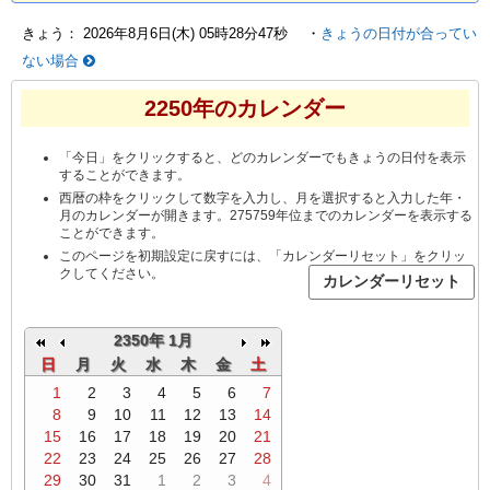
きょう：
2026年8月6日(木) 05時28分47秒
・
きょうの日付が合ってい
ない場合
2250年のカレンダー
「今日」をクリックすると、どのカレンダーでもきょうの日付を表示
することができます。
西暦の枠をクリックして数字を入力し、月を選択すると入力した年・
月のカレンダーが開きます。275759年位までのカレンダーを表示する
ことができます。
このページを初期設定に戻すには、「カレンダーリセット」をクリッ
クしてください。
2350年 1月
日
月
火
水
木
金
土
1
2
3
4
5
6
7
8
9
10
11
12
13
14
15
16
17
18
19
20
21
22
23
24
25
26
27
28
29
30
31
1
2
3
4