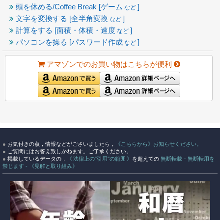
頭を休める/Coffee Break [ゲーム
]
など
文字を変換する [全半角変換
]
など
計算をする [面積・体積・速度
]
など
パソコンを操る [パスワード作成
]
など
アマゾンでのお買い物はこちらが便利
●
お気付きの点，情報などがごさいましたら，
《こちらから》お知らせください。
●
ご質問にはお答え致しかねます。ご了承ください。
●
掲載しているデータの，
《 法律上の"引用"の範囲 》
を超えての
無断転載・無断転用を
禁じます - 《見解と取り組み》