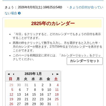
きょう：
2026年8月8日(土) 16時25分55秒
・
きょうの日付が合ってい
ない場合
2825年のカレンダー
「今日」をクリックすると、どのカレンダーでもきょうの日付を表示
することができます。
西暦の枠をクリックして数字を入力し、月を選択すると入力した年・
月のカレンダーが開きます。275759年位までのカレンダーを表示する
ことができます。
このページを初期設定に戻すには、「カレンダーリセット」をクリッ
クしてください。
2825年 1月
日
月
火
水
木
金
土
29
30
31
1
2
3
4
5
6
7
8
9
10
11
12
13
14
15
16
17
18
19
20
21
22
23
24
25
26
27
28
29
30
31
1