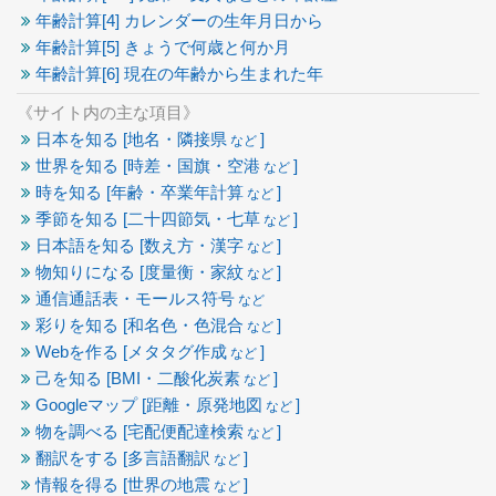
年齢計算[4] カレンダーの生年月日から
年齢計算[5] きょうで何歳と何か月
年齢計算[6] 現在の年齢から生まれた年
《サイト内の主な項目》
日本を知る [地名・隣接県
]
など
世界を知る [時差・国旗・空港
]
など
時を知る [年齢・卒業年計算
]
など
季節を知る [二十四節気・七草
]
など
日本語を知る [数え方・漢字
]
など
物知りになる [度量衡・家紋
]
など
通信通話表・モールス符号
など
彩りを知る [和名色・色混合
]
など
Webを作る [メタタグ作成
]
など
己を知る [BMI・二酸化炭素
]
など
Googleマップ [距離・原発地図
]
など
物を調べる [宅配便配達検索
]
など
翻訳をする [多言語翻訳
]
など
情報を得る [世界の地震
]
など