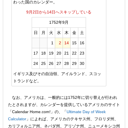
わった国のカレンダー。
9月2日から14日へスキップしている
1752年9月
日
月
火
水
木
金
土
1
2
14
15
16
17
18
19
20
21
22
23
24
25
26
27
28
29
30
イギリス及びその自治領、アイルランド、スコッ
トランドなど。
なお、アメリカは、一般的には1752年に切り替えが行われ
たとされますが、カレンダーを提供しているアメリカのサイト
「Calendar Home.com!」の、「
Ultimate Day of Week
Calculator
」によれば、アメリカのテキサス州、フロリダ州、
カリフォルニア州、ネバダ州、アリゾナ州、ニューメキシコ州