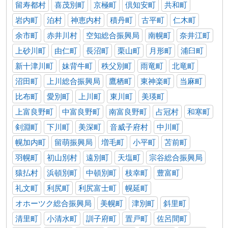
留寿都村
喜茂別町
京極町
倶知安町
共和町
岩内町
泊村
神恵内村
積丹町
古平町
仁木町
余市町
赤井川村
空知総合振興局
南幌町
奈井江町
上砂川町
由仁町
長沼町
栗山町
月形町
浦臼町
新十津川町
妹背牛町
秩父別町
雨竜町
北竜町
沼田町
上川総合振興局
鷹栖町
東神楽町
当麻町
比布町
愛別町
上川町
東川町
美瑛町
上富良野町
中富良野町
南富良野町
占冠村
和寒町
剣淵町
下川町
美深町
音威子府村
中川町
幌加内町
留萌振興局
増毛町
小平町
苫前町
羽幌町
初山別村
遠別町
天塩町
宗谷総合振興局
猿払村
浜頓別町
中頓別町
枝幸町
豊富町
礼文町
利尻町
利尻富士町
幌延町
オホーツク総合振興局
美幌町
津別町
斜里町
清里町
小清水町
訓子府町
置戸町
佐呂間町