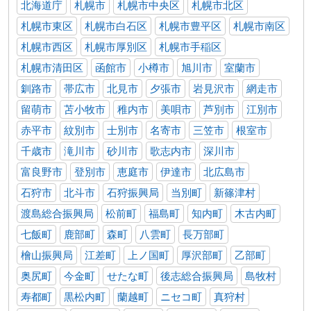
北海道庁
札幌市
札幌市中央区
札幌市北区
札幌市東区
札幌市白石区
札幌市豊平区
札幌市南区
札幌市西区
札幌市厚別区
札幌市手稲区
札幌市清田区
函館市
小樽市
旭川市
室蘭市
釧路市
帯広市
北見市
夕張市
岩見沢市
網走市
留萌市
苫小牧市
稚内市
美唄市
芦別市
江別市
赤平市
紋別市
士別市
名寄市
三笠市
根室市
千歳市
滝川市
砂川市
歌志内市
深川市
富良野市
登別市
恵庭市
伊達市
北広島市
石狩市
北斗市
石狩振興局
当別町
新篠津村
渡島総合振興局
松前町
福島町
知内町
木古内町
七飯町
鹿部町
森町
八雲町
長万部町
檜山振興局
江差町
上ノ国町
厚沢部町
乙部町
奥尻町
今金町
せたな町
後志総合振興局
島牧村
寿都町
黒松内町
蘭越町
ニセコ町
真狩村