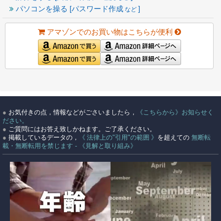
パソコンを操る [パスワード作成
]
など
アマゾンでのお買い物はこちらが便利
●
お気付きの点，情報などがごさいましたら，
《こちらから》お知らせく
ださい。
●
ご質問にはお答え致しかねます。ご了承ください。
●
掲載しているデータの，
《 法律上の"引用"の範囲 》
を超えての
無断転
載・無断転用を禁じます - 《見解と取り組み》