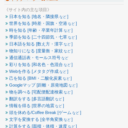
《サイト内の主な項目》
日本を知る [地名・隣接県
]
など
世界を知る [時差・国旗・空港
]
など
時を知る [年齢・卒業年計算
]
など
季節を知る [二十四節気・七草
]
など
日本語を知る [数え方・漢字
]
など
物知りになる [度量衡・家紋
]
など
通信通話表・モールス符号
など
彩りを知る [和名色・色混合
]
など
Webを作る [メタタグ作成
]
など
己を知る [BMI・二酸化炭素
]
など
Googleマップ [距離・原発地図
]
など
物を調べる [宅配便配達検索
]
など
翻訳をする [多言語翻訳
]
など
情報を得る [世界の地震
]
など
頭を休める/Coffee Break [ゲーム
]
など
文字を変換する [全半角変換
]
など
計算をする [面積・体積・速度
]
など