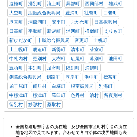
遠軽町
湧別町
滝上町
興部町
西興部村
雄武町
大空町
胆振総合振興局
豊浦町
壮瞥町
白老町
厚真町
洞爺湖町
安平町
むかわ町
日高振興局
日高町
平取町
新冠町
浦河町
様似町
えりも町
新ひだか町
十勝総合振興局
音更町
士幌町
上士幌町
鹿追町
新得町
清水町
芽室町
中札内村
更別村
大樹町
広尾町
幕別町
池田町
豊頃町
本別町
足寄町
陸別町
浦幌町
釧路総合振興局
釧路町
厚岸町
浜中町
標茶町
弟子屈町
鶴居村
白糠町
根室振興局
別海町
中標津町
標津町
羅臼町
色丹村
泊村
留夜別村
留別村
紗那村
蘂取村
全国都道府県庁舎の所在地、及び全国市区町村庁舎の所在
地を地図で見てみます。合わせて各自治体の境界地図も表