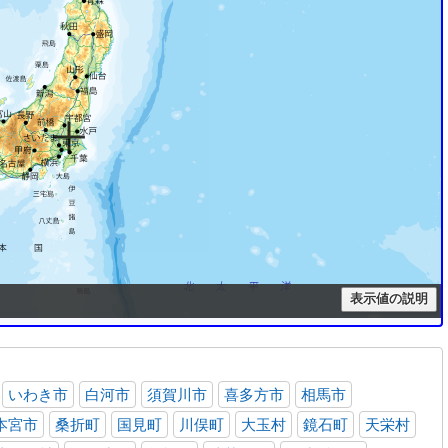
いわき市
白河市
須賀川市
喜多方市
相馬市
本宮市
桑折町
国見町
川俣町
大玉村
鏡石町
天栄村