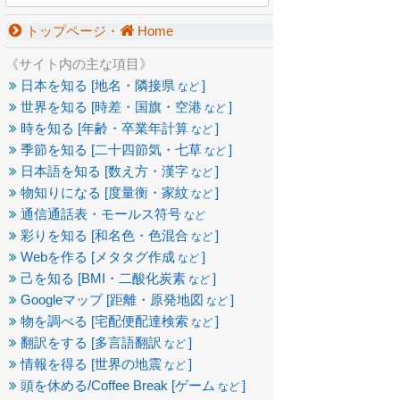
トップページ・
Home
《サイト内の主な項目》
日本を知る [地名・隣接県
]
など
世界を知る [時差・国旗・空港
]
など
時を知る [年齢・卒業年計算
]
など
季節を知る [二十四節気・七草
]
など
日本語を知る [数え方・漢字
]
など
物知りになる [度量衡・家紋
]
など
通信通話表・モールス符号
など
彩りを知る [和名色・色混合
]
など
Webを作る [メタタグ作成
]
など
己を知る [BMI・二酸化炭素
]
など
Googleマップ [距離・原発地図
]
など
物を調べる [宅配便配達検索
]
など
翻訳をする [多言語翻訳
]
など
情報を得る [世界の地震
]
など
頭を休める/Coffee Break [ゲーム
]
など