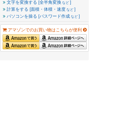
文字を変換する [全半角変換
]
など
計算をする [面積・体積・速度
]
など
パソコンを操る [パスワード作成
]
など
アマゾンでのお買い物はこちらが便利