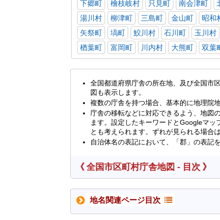
下郷町
檜枝岐村
只見町
南会津町
湯川村
柳津町
三島町
金山町
昭和
矢祭町
塙町
鮫川村
石川町
玉川村
楢葉町
富岡町
川内村
大熊町
双葉
全国都道府県庁舎の所在地、及び全国市
図も表示します。
複数の庁舎を持つ場合、基本的に地理院
庁舎の移転などに対応できるよう、地図の
ます。設定したキーワードとGoogle
とも考えられます。ずれが見られる場合
自治体名の表記において、「郡」の表記
《 全国市区町村庁舎地図 - 目次 》
地名関連ページ目次