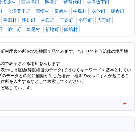
北塩原村
西会津町
磐梯町
猪苗代町
会津坂下町
村
会津美里町
西郷村
泉崎村
中島村
矢吹町
棚倉町
平田村
浅川町
古殿町
三春町
小野町
広野町
町
浪江町
葛尾村
新地町
飯舘村
区町村庁舎の所在地を地図で見てみます。合わせて各自治体の境界地
地図で表示される場所を示します。
表示には座標(緯度経度のデータ)ではなくキーワードを基本としてい
マップのデータとの間に齟齬が生じた場合、地図の表示にずれが起こるこ
は住所を入力するなどして検索してください。
を省略しています。