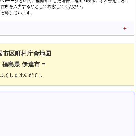
マップのデータとの間に齟齬が生じた場合、地図の表示にずれが起こるこ
は住所を入力するなどして検索してください。
を省略しています。
国市区町村庁舎地図
= 福島県 伊達市 =
ふくしまけん だてし