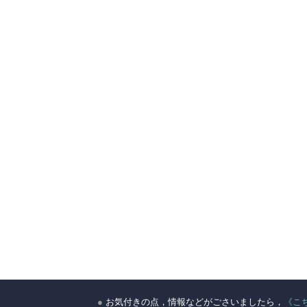
●
お気付きの点，情報などがごさいましたら，
《こ