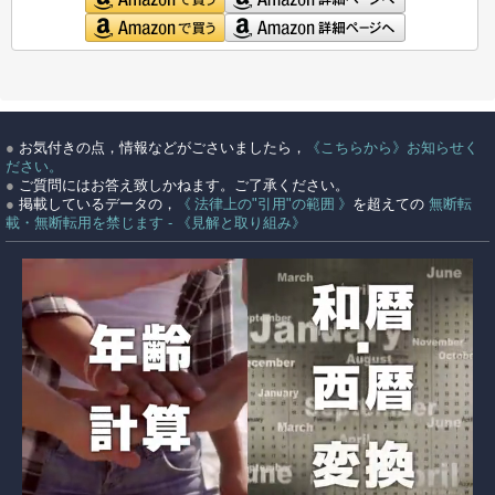
●
お気付きの点，情報などがごさいましたら，
《こちらから》お知らせく
ださい。
●
ご質問にはお答え致しかねます。ご了承ください。
●
掲載しているデータの，
《 法律上の"引用"の範囲 》
を超えての
無断転
載・無断転用を禁じます - 《見解と取り組み》