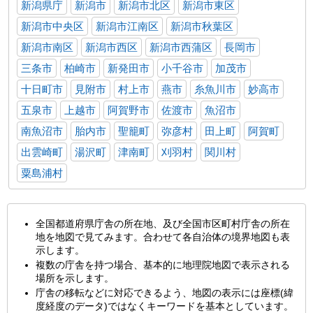
新潟県庁
新潟市
新潟市北区
新潟市東区
新潟市中央区
新潟市江南区
新潟市秋葉区
新潟市南区
新潟市西区
新潟市西蒲区
長岡市
三条市
柏崎市
新発田市
小千谷市
加茂市
十日町市
見附市
村上市
燕市
糸魚川市
妙高市
五泉市
上越市
阿賀野市
佐渡市
魚沼市
南魚沼市
胎内市
聖籠町
弥彦村
田上町
阿賀町
出雲崎町
湯沢町
津南町
刈羽村
関川村
粟島浦村
全国都道府県庁舎の所在地、及び全国市区町村庁舎の所在
地を地図で見てみます。合わせて各自治体の境界地図も表
示します。
複数の庁舎を持つ場合、基本的に地理院地図で表示される
場所を示します。
庁舎の移転などに対応できるよう、地図の表示には座標(緯
度経度のデータ)ではなくキーワードを基本としています。