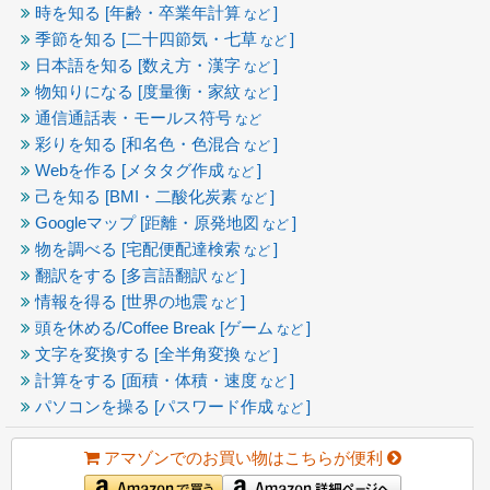
時を知る [年齢・卒業年計算
]
など
季節を知る [二十四節気・七草
]
など
日本語を知る [数え方・漢字
]
など
物知りになる [度量衡・家紋
]
など
通信通話表・モールス符号
など
彩りを知る [和名色・色混合
]
など
Webを作る [メタタグ作成
]
など
己を知る [BMI・二酸化炭素
]
など
Googleマップ [距離・原発地図
]
など
物を調べる [宅配便配達検索
]
など
翻訳をする [多言語翻訳
]
など
情報を得る [世界の地震
]
など
頭を休める/Coffee Break [ゲーム
]
など
文字を変換する [全半角変換
]
など
計算をする [面積・体積・速度
]
など
パソコンを操る [パスワード作成
]
など
アマゾンでのお買い物はこちらが便利