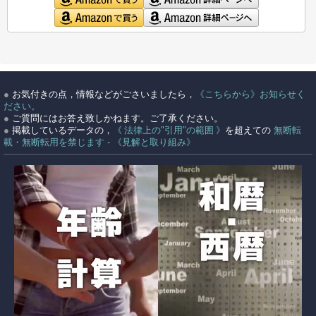
●
お気付きの点，情報などがごさいましたら，
《こちらから》お知らせく
ださい。
●
ご質問にはお答え致しかねます。ご了承ください。
●
掲載しているデータの，
《 法律上の"引用"の範囲 》
を超えての
無断転
載・無断転用を禁じます - 《見解と取り組み》