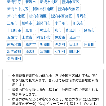
新潟県庁
新潟市
新潟市北区
新潟市東区
新潟市中央区
新潟市江南区
新潟市秋葉区
新潟市南区
新潟市西区
新潟市西蒲区
長岡市
三条市
柏崎市
新発田市
小千谷市
加茂市
十日町市
見附市
村上市
燕市
糸魚川市
妙高市
五泉市
上越市
阿賀野市
佐渡市
魚沼市
南魚沼市
胎内市
聖籠町
弥彦村
田上町
阿賀町
出雲崎町
湯沢町
津南町
刈羽村
関川村
粟島浦村
全国都道府県庁舎の所在地、及び全国市区町村庁舎の所在
地を地図で見てみます。合わせて各自治体の境界地図も表
示します。
複数の庁舎を持つ場合、基本的に地理院地図で表示される
場所を示します。
庁舎の移転などに対応できるよう、地図の表示には座標(緯
度経度のデータ)ではなくキーワードを基本としています。