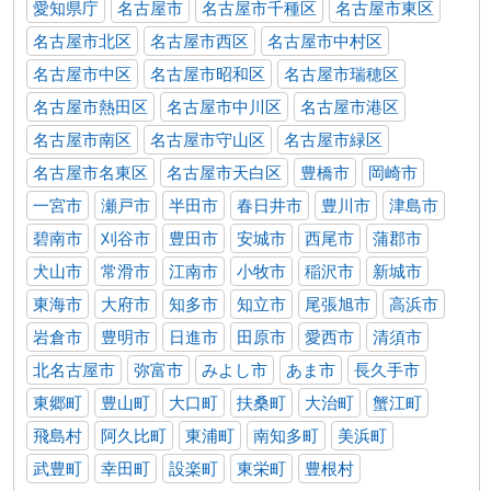
愛知県庁
名古屋市
名古屋市千種区
名古屋市東区
名古屋市北区
名古屋市西区
名古屋市中村区
名古屋市中区
名古屋市昭和区
名古屋市瑞穂区
名古屋市熱田区
名古屋市中川区
名古屋市港区
名古屋市南区
名古屋市守山区
名古屋市緑区
名古屋市名東区
名古屋市天白区
豊橋市
岡崎市
一宮市
瀬戸市
半田市
春日井市
豊川市
津島市
碧南市
刈谷市
豊田市
安城市
西尾市
蒲郡市
犬山市
常滑市
江南市
小牧市
稲沢市
新城市
東海市
大府市
知多市
知立市
尾張旭市
高浜市
岩倉市
豊明市
日進市
田原市
愛西市
清須市
北名古屋市
弥富市
みよし市
あま市
長久手市
東郷町
豊山町
大口町
扶桑町
大治町
蟹江町
飛島村
阿久比町
東浦町
南知多町
美浜町
武豊町
幸田町
設楽町
東栄町
豊根村