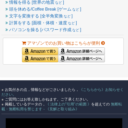
情報を得る [世界の地震
]
など
頭を休める/Coffee Break [ゲーム
]
など
文字を変換する [全半角変換
]
など
計算をする [面積・体積・速度
]
など
パソコンを操る [パスワード作成
]
など
アマゾンでのお買い物はこちらが便利
●
お気付きの点，情報などがごさいましたら，
《こちらから》お知らせく
ださい。
●
ご質問にはお答え致しかねます。ご了承ください。
●
掲載しているデータの，
《 法律上の"引用"の範囲 》
を超えての
無断転
載・無断転用を禁じます - 《見解と取り組み》