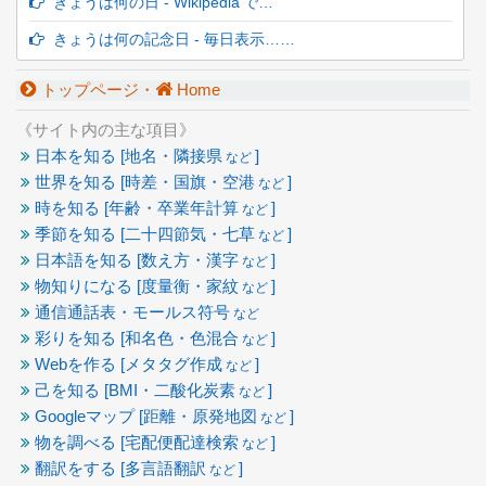
きょうは何の日 - Wikipedia で…
きょうは何の記念日 - 毎日表示……
トップページ・
Home
《サイト内の主な項目》
日本を知る [地名・隣接県
]
など
世界を知る [時差・国旗・空港
]
など
時を知る [年齢・卒業年計算
]
など
季節を知る [二十四節気・七草
]
など
日本語を知る [数え方・漢字
]
など
物知りになる [度量衡・家紋
]
など
通信通話表・モールス符号
など
彩りを知る [和名色・色混合
]
など
Webを作る [メタタグ作成
]
など
己を知る [BMI・二酸化炭素
]
など
Googleマップ [距離・原発地図
]
など
物を調べる [宅配便配達検索
]
など
翻訳をする [多言語翻訳
]
など