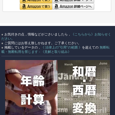
●
お気付きの点，情報などがごさいましたら，
《こちらから》お知らせく
ださい。
●
ご質問にはお答え致しかねます。ご了承ください。
●
掲載しているデータの，
《 法律上の"引用"の範囲 》
を超えての
無断転
載・無断転用を禁じます - 《見解と取り組み》