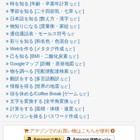
時を知る [年齢・卒業年計算
]
など
季節を知る [二十四節気・七草
]
など
日本語を知る [数え方・漢字
]
など
物知りになる [度量衡・家紋
]
など
通信通話表・モールス符号
など
彩りを知る [和名色・色混合
]
など
Webを作る [メタタグ作成
]
など
己を知る [BMI・二酸化炭素
]
など
Googleマップ [距離・原発地図
]
など
物を調べる [宅配便配達検索
]
など
翻訳をする [多言語翻訳
]
など
情報を得る [世界の地震
]
など
頭を休める/Coffee Break [ゲーム
]
など
文字を変換する [全半角変換
]
など
計算をする [面積・体積・速度
]
など
パソコンを操る [パスワード作成
]
など
アマゾンでのお買い物はこちらが便利