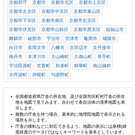
京都府庁
京都市
京都市北区
京都市上京区
京都市左京区
京都市中京区
京都市東山区
京都市下京区
京都市南区
京都市右京区
京都市伏見区
京都市山科区
京都市西京区
福知山市
舞鶴市
綾部市
宇治市
宮津市
亀岡市
城陽市
向日市
長岡京市
八幡市
京田辺市
京丹後市
南丹市
木津川市
大山崎町
久御山町
井手町
宇治田原町
笠置町
和束町
精華町
南山城村
京丹波町
伊根町
与謝野町
全国都道府県庁舎の所在地、及び全国市区町村庁舎の所在
地を地図で見てみます。合わせて各自治体の境界地図も表
示します。
複数の庁舎を持つ場合、基本的に地理院地図で表示される
場所を示します。
庁舎の移転などに対応できるよう、地図の表示には座標(緯
度経度のデータ)ではなくキーワードを基本としています。