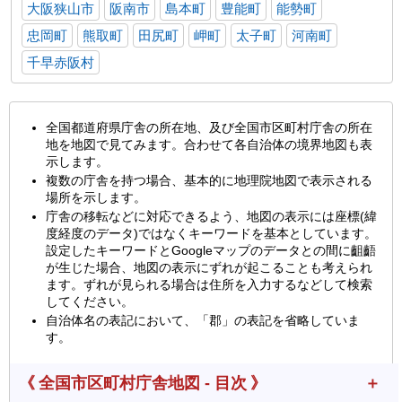
大阪狭山市
阪南市
島本町
豊能町
能勢町
忠岡町
熊取町
田尻町
岬町
太子町
河南町
千早赤阪村
全国都道府県庁舎の所在地、及び全国市区町村庁舎の所在
地を地図で見てみます。合わせて各自治体の境界地図も表
示します。
複数の庁舎を持つ場合、基本的に地理院地図で表示される
場所を示します。
庁舎の移転などに対応できるよう、地図の表示には座標(緯
度経度のデータ)ではなくキーワードを基本としています。
設定したキーワードとGoogleマップのデータとの間に齟齬
が生じた場合、地図の表示にずれが起こることも考えられ
ます。ずれが見られる場合は住所を入力するなどして検索
してください。
自治体名の表記において、「郡」の表記を省略していま
す。
《 全国市区町村庁舎地図 - 目次 》