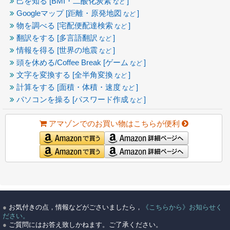
己を知る [BMI・二酸化炭素
]
など
Googleマップ [距離・原発地図
]
など
物を調べる [宅配便配達検索
]
など
翻訳をする [多言語翻訳
]
など
情報を得る [世界の地震
]
など
頭を休める/Coffee Break [ゲーム
]
など
文字を変換する [全半角変換
]
など
計算をする [面積・体積・速度
]
など
パソコンを操る [パスワード作成
]
など
アマゾンでのお買い物はこちらが便利
●
お気付きの点，情報などがごさいましたら，
《こちらから》お知らせく
ださい。
●
ご質問にはお答え致しかねます。ご了承ください。