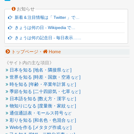
お知らせ
新着 & 注目情報は「 Twitter 」で…
きょうは何の日 - Wikipedia で…
きょうは何の記念日 - 毎日表示……
トップページ・
Home
《サイト内の主な項目》
日本を知る [地名・隣接県
]
など
世界を知る [時差・国旗・空港
]
など
時を知る [年齢・卒業年計算
]
など
季節を知る [二十四節気・七草
]
など
日本語を知る [数え方・漢字
]
など
物知りになる [度量衡・家紋
]
など
通信通話表・モールス符号
など
彩りを知る [和名色・色混合
]
など
Webを作る [メタタグ作成
]
など