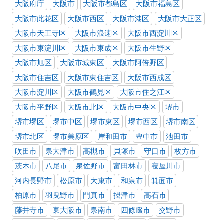
大阪府庁
大阪市
大阪市都島区
大阪市福島区
大阪市此花区
大阪市西区
大阪市港区
大阪市大正区
大阪市天王寺区
大阪市浪速区
大阪市西淀川区
大阪市東淀川区
大阪市東成区
大阪市生野区
大阪市旭区
大阪市城東区
大阪市阿倍野区
大阪市住吉区
大阪市東住吉区
大阪市西成区
大阪市淀川区
大阪市鶴見区
大阪市住之江区
大阪市平野区
大阪市北区
大阪市中央区
堺市
堺市堺区
堺市中区
堺市東区
堺市西区
堺市南区
堺市北区
堺市美原区
岸和田市
豊中市
池田市
吹田市
泉大津市
高槻市
貝塚市
守口市
枚方市
茨木市
八尾市
泉佐野市
富田林市
寝屋川市
河内長野市
松原市
大東市
和泉市
箕面市
柏原市
羽曳野市
門真市
摂津市
高石市
藤井寺市
東大阪市
泉南市
四條畷市
交野市