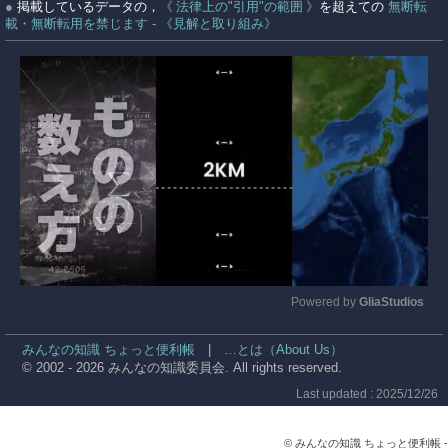
●
掲載しているデータの，
《 法律上の"引用"の範囲 》
を超えての
無断転
載・無断転用を禁じます - 《見解と取り組み》
Powered by 
GliaStudios
Mute
みんなの知識 ちょっと便利帳
|
…とは（About Us）
© 2002 - 2026 みんなの知識委員会. All rights reserved.
Last updated : 2025/12/26
© みんなの知識 ちょっと便利帳 -