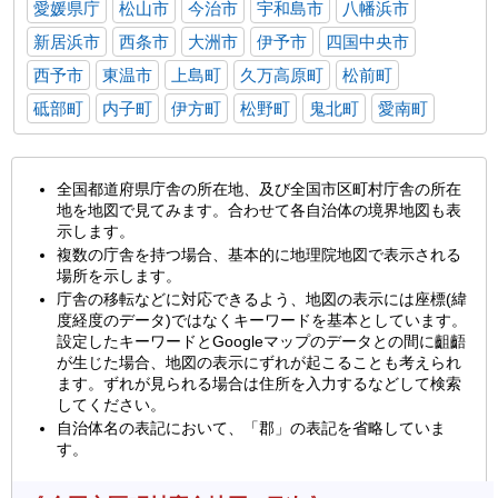
愛媛県庁
松山市
今治市
宇和島市
八幡浜市
新居浜市
西条市
大洲市
伊予市
四国中央市
西予市
東温市
上島町
久万高原町
松前町
砥部町
内子町
伊方町
松野町
鬼北町
愛南町
全国都道府県庁舎の所在地、及び全国市区町村庁舎の所在
地を地図で見てみます。合わせて各自治体の境界地図も表
示します。
複数の庁舎を持つ場合、基本的に地理院地図で表示される
場所を示します。
庁舎の移転などに対応できるよう、地図の表示には座標(緯
度経度のデータ)ではなくキーワードを基本としています。
設定したキーワードとGoogleマップのデータとの間に齟齬
が生じた場合、地図の表示にずれが起こることも考えられ
ます。ずれが見られる場合は住所を入力するなどして検索
してください。
自治体名の表記において、「郡」の表記を省略していま
す。