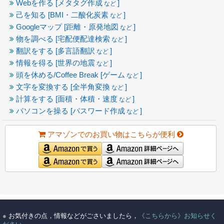
Webを作る [メタタグ作成
]
など
己を知る [BMI・二酸化炭素
]
など
Googleマップ [距離・原発地図
]
など
物を調べる [宅配便配達検索
]
など
翻訳をする [多言語翻訳
]
など
情報を得る [世界の地震
]
など
頭を休める/Coffee Break [ゲーム
]
など
文字を変換する [全半角変換
]
など
計算をする [面積・体積・速度
]
など
パソコンを操る [パスワード作成
]
など
アマゾンでのお買い物はこちらが便利
●
お気付きの点，情報などがごさいましたら，
《こちらから》お知らせく