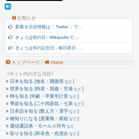
お知らせ
新着 & 注目情報は「 Twitter 」で…
きょうは何の日 - Wikipedia で…
きょうは何の記念日 - 毎日表示……
トップページ・
Home
《サイト内の主な項目》
日本を知る [地名・隣接県
]
など
世界を知る [時差・国旗・空港
]
など
時を知る [年齢・卒業年計算
]
など
季節を知る [二十四節気・七草
]
など
日本語を知る [数え方・漢字
]
など
物知りになる [度量衡・家紋
]
など
通信通話表・モールス符号
など
彩りを知る [和名色・色混合
]
など