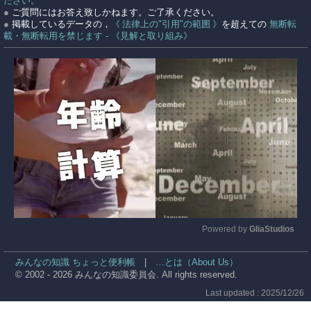
ださい。
●
ご質問にはお答え致しかねます。ご了承ください。
●
掲載しているデータの，
《 法律上の"引用"の範囲 》
を超えての
無断転
載・無断転用を禁じます - 《見解と取り組み》
Powered by 
GliaStudios
Mute
みんなの知識 ちょっと便利帳
|
…とは（About Us）
© 2002 - 2026 みんなの知識委員会. All rights reserved.
Last updated : 2025/12/26