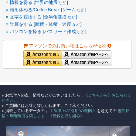
情報を得る [世界の地震
]
など
頭を休める/Coffee Break [ゲーム
]
など
文字を変換する [全半角変換
]
など
計算をする [面積・体積・速度
]
など
パソコンを操る [パスワード作成
]
など
アマゾンでのお買い物はこちらが便利
●
お気付きの点，情報などがごさいましたら，
《こちらから》お知らせく
ださい。
●
ご質問にはお答え致しかねます。ご了承ください。
●
掲載しているデータの，
《 法律上の"引用"の範囲 》
を超えての
無断転
載・無断転用を禁じます - 《見解と取り組み》