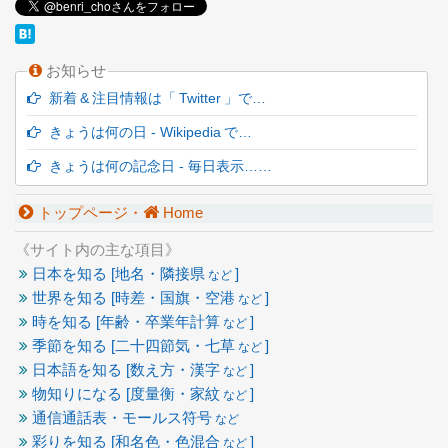
お知らせ
新着 & 注目情報は「 Twitter 」で…
きょうは何の日 - Wikipedia で…
きょうは何の記念日 - 毎日表示……
トップページ・
Home
《サイト内の主な項目》
日本を知る [地名・隣接県
]
など
世界を知る [時差・国旗・空港
]
など
時を知る [年齢・卒業年計算
]
など
季節を知る [二十四節気・七草
]
など
日本語を知る [数え方・漢字
]
など
物知りになる [度量衡・家紋
]
など
通信通話表・モールス符号
など
彩りを知る [和名色・色混合
]
など