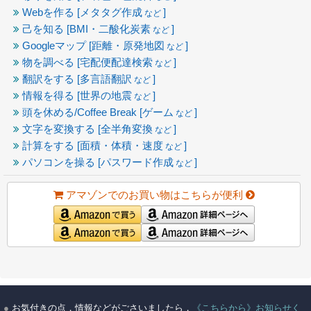
Webを作る [メタタグ作成
]
など
己を知る [BMI・二酸化炭素
]
など
Googleマップ [距離・原発地図
]
など
物を調べる [宅配便配達検索
]
など
翻訳をする [多言語翻訳
]
など
情報を得る [世界の地震
]
など
頭を休める/Coffee Break [ゲーム
]
など
文字を変換する [全半角変換
]
など
計算をする [面積・体積・速度
]
など
パソコンを操る [パスワード作成
]
など
アマゾンでのお買い物はこちらが便利
●
お気付きの点，情報などがごさいましたら，
《こちらから》お知らせく