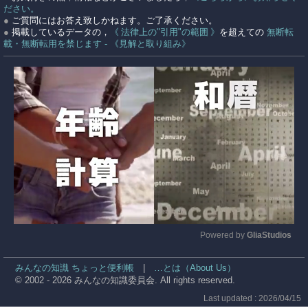
ださい。
●
ご質問にはお答え致しかねます。ご了承ください。
●
掲載しているデータの，
《 法律上の"引用"の範囲 》
を超えての
無断転
載・無断転用を禁じます - 《見解と取り組み》
Powered by 
GliaStudios
Mute
みんなの知識 ちょっと便利帳
|
…とは（About Us）
© 2002 - 2026 みんなの知識委員会. All rights reserved.
Last updated : 2026/04/15