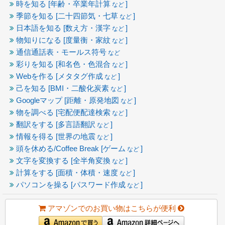
時を知る [年齢・卒業年計算
]
など
季節を知る [二十四節気・七草
]
など
日本語を知る [数え方・漢字
]
など
物知りになる [度量衡・家紋
]
など
通信通話表・モールス符号
など
彩りを知る [和名色・色混合
]
など
Webを作る [メタタグ作成
]
など
己を知る [BMI・二酸化炭素
]
など
Googleマップ [距離・原発地図
]
など
物を調べる [宅配便配達検索
]
など
翻訳をする [多言語翻訳
]
など
情報を得る [世界の地震
]
など
頭を休める/Coffee Break [ゲーム
]
など
文字を変換する [全半角変換
]
など
計算をする [面積・体積・速度
]
など
パソコンを操る [パスワード作成
]
など
アマゾンでのお買い物はこちらが便利