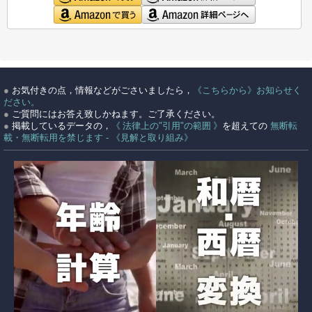
●
お気付きの点，情報などがごさいましたら，
《こちらから》お知らせく
ださい。
●
ご質問にはお答え致しかねます。ご了承ください。
●
掲載しているデータの，
《 法律上の"引用"の範囲 》
を超えての
無断転
載・無断転用を禁じます - 《見解と取り組み》