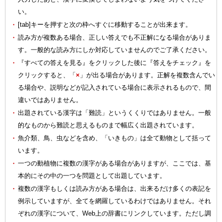
い。
・
[tab]キーを押すと次の枠へすぐに移動することが出来ます。
・
読み方が複数ある場合、正しい答えでも不正解になる場合がありま
す。一般的な読み方にしか対応していませんのでご了承ください。
・
『すべての答えを見る』をクリックした後に『答えをチェック』を
クリックすると、「
×
」が出る場合があります。正解を複数含んでい
る場合や、説明などが記入されている場合に表示されるもので、間
違いではありません。
・
出題されている漢字は「難読」というくくりではありません。一般
的なものから難読と思えるものまで幅広く出題されています。
・
魚介類、鳥、虫などを含め、「いきもの」は全て動物として括って
います。
・
一つの動植物に複数の漢字がある場合がありますが、ここでは、基
本的にその中の一つを問題として出題しています。
・
複数の漢字もしくは読み方がある場合は、出来るだけ多くの表記を
例示していますが、全てを網羅しているわけではありません。それ
ぞれの漢字について、Web上の辞書にリンクしています。ただし調