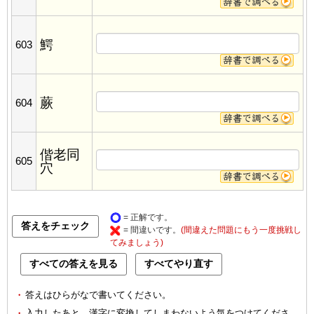
鰐
603
蕨
604
偕老同
605
穴
= 正解です。
= 間違いです。
(間違えた問題にもう一度挑戦し
てみましょう)
・
答えはひらがなで書いてください。
・
入力したあと、漢字に変換してしまわないよう気をつけてくださ