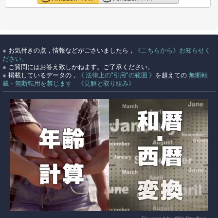
●
お気付きの点，情報などがごさいましたら，
《こちらから》お知らせく
ださい。
●
ご質問にはお答え致しかねます。ご了承ください。
●
掲載しているデータの，
《 法律上の"引用"の範囲 》
を超えての
無断転
載・無断転用を禁じます - 《見解と取り組み》