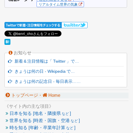
お知らせ
新着 & 注目情報は「 Twitter 」で…
きょうは何の日 - Wikipedia で…
きょうは何の記念日 - 毎日表示……
トップページ・
Home
《サイト内の主な項目》
日本を知る [地名・隣接県
]
など
世界を知る [時差・国旗・空港
]
など
時を知る [年齢・卒業年計算
]
など