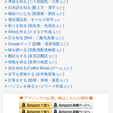
季節を知る [二十四節気・七草
]
など
日本語を知る [数え方・漢字
]
など
物知りになる [度量衡・家紋
]
など
通信通話表・モールス符号
など
彩りを知る [和名色・色混合
]
など
Webを作る [メタタグ作成
]
など
己を知る [BMI・二酸化炭素
]
など
Googleマップ [距離・原発地図
]
など
物を調べる [宅配便配達検索
]
など
翻訳をする [多言語翻訳
]
など
情報を得る [世界の地震
]
など
頭を休める/Coffee Break [ゲーム
]
など
文字を変換する [全半角変換
]
など
計算をする [面積・体積・速度
]
など
パソコンを操る [パスワード作成
]
など
アマゾンでのお買い物はこちらが便利