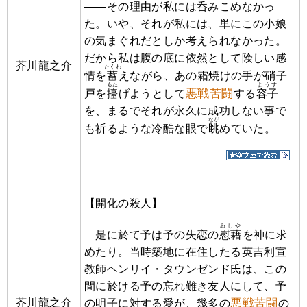
――その理由が私には
呑
みこめなかっ
た。いや、それが私には、単にこの小娘
の気まぐれだとしか考えられなかった。
だから私は腹の底に依然として険しい感
芥川龍之介
たくわ
情を
蓄
えながら、あの霜焼けの手が硝子
もた
ようす
悪戦苦闘
戸を
擡
げようとして
する
容子
を、まるでそれが永久に成功しない事で
なが
も祈るような冷酷な眼で
眺
めていた。
【開化の殺人】
ゐしや
是に於て予は予の失恋の
慰藉
を神に求
めたり。当時築地に在住したる英吉利宣
教師ヘンリイ・タウンゼンド氏は、この
間に於ける予の忘れ難き友人にして、予
芥川龍之介
悪戦苦闘
の明子に対する愛が、幾多の
の