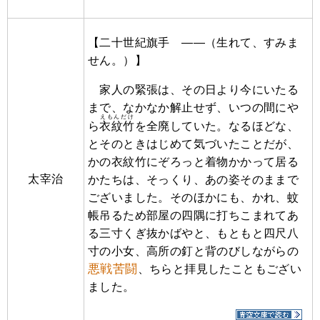
【二十世紀旗手 ――（生れて、すみま
せん。）】
家人の緊張は、その日より今にいたる
まで、なかなか解止せず、いつの間にや
えもんだけ
ら
衣紋竹
を全廃していた。なるほどな、
とそのときはじめて気づいたことだが、
かの衣紋竹にぞろっと着物かかって居る
太宰治
かたちは、そっくり、あの姿そのままで
ございました。そのほかにも、かれ、蚊
帳吊るため部屋の四隅に打ちこまれてあ
る三寸くぎ抜かばやと、もともと四尺八
寸の小女、高所の釘と背のびしながらの
悪戦苦闘
、ちらと拝見したこともござい
ました。