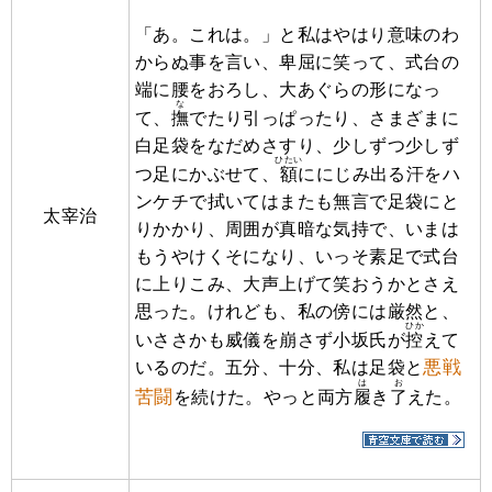
「あ。これは。」と私はやはり意味のわ
からぬ事を言い、卑屈に笑って、式台の
端に腰をおろし、大あぐらの形になっ
な
て、
撫
でたり引っぱったり、さまざまに
白足袋をなだめさすり、少しずつ少しず
ひたい
つ足にかぶせて、
額
ににじみ出る汗をハ
ンケチで拭いてはまたも無言で足袋にと
太宰治
りかかり、周囲が真暗な気持で、いまは
もうやけくそになり、いっそ素足で式台
に上りこみ、大声上げて笑おうかとさえ
思った。けれども、私の傍には厳然と、
ひか
いささかも威儀を崩さず小坂氏が
控
えて
悪戦
いるのだ。五分、十分、私は足袋と
は
お
苦闘
を続けた。やっと両方
履
き
了
えた。