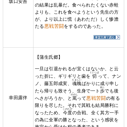
坂口安吾
の結果は乱暴だ。食べられたくない赤蛙
よりも、これを食べようという先生の方
が、より以上に慌（あわただ）しく惨澹
悪戦苦闘
たる
をするのであった。
【蒲生氏郷】
一旦は引退かれるが宜くはないか、と云
くいしば
った折に、ギリギリと歯を
切
って、ナン
たましい
ノ、藤五郎成実、
魂魄
ばかりに成り申し
あし
たら帰りも致そう、生身で一ト
歩
でも後
ののし
幸田露伴
悪戦苦闘
へさがろうか、と
罵
って
の有る
限りを尽した。それで其戦も結局勝利に
このたび
なったため、
今度
の合戦、全く其方一手
の為に全軍の勝となった、という感状を
政宗から受けた程の勇者である。