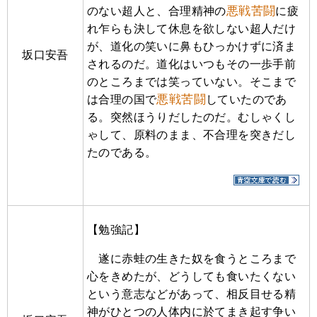
悪戦苦闘
のない超人と、合理精神の
に疲
れ乍らも決して休息を欲しない超人だけ
が、道化の笑いに鼻もひっかけずに済ま
坂口安吾
されるのだ。道化はいつもその一歩手前
のところまでは笑っていない。そこまで
悪戦苦闘
は合理の国で
していたのであ
る。突然ほうりだしたのだ。むしゃくし
ゃして、原料のまま、不合理を突きだし
たのである。
【勉強記】
遂に赤蛙の生きた奴を食うところまで
心をきめたが、どうしても食いたくない
という意志などがあって、相反目せる精
神がひとつの人体内に於てまき起す争い