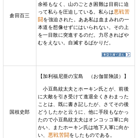
余裕もなく、山のごとき困難は目前に迫
悪戦苦
って私らを圧迫している。私らは
倉田百三
闘
を強迫された。ああ私は血まみれの一
本道を想像せずにはいられない。その上
を一目散に突進するのだ。力尽きればや
むをえない。自滅するばかりだ。
【加利福尼亜の宝島 （お伽冒険談）】
小豆島紋太夫とホーキン氏とが、前後
に大敵を引き受けて進退全くきわまった
ことは、既に書き記したが、さてその後
国枝史郎
どうしたかと云うに、他に手段もなかっ
たので小豆島紋太夫はオンコッコ軍に向
かい、またホーキン氏は地下人軍に向か
悪戦苦闘
い、
をしたものである。