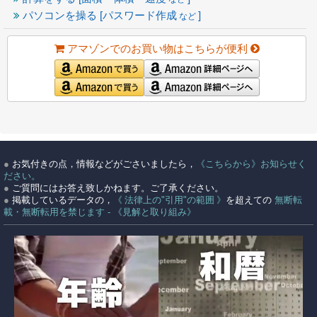
パソコンを操る [パスワード作成
]
など
アマゾンでのお買い物はこちらが便利
●
お気付きの点，情報などがごさいましたら，
《こちらから》お知らせく
ださい。
●
ご質問にはお答え致しかねます。ご了承ください。
●
掲載しているデータの，
《 法律上の"引用"の範囲 》
を超えての
無断転
載・無断転用を禁じます - 《見解と取り組み》