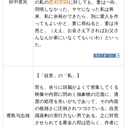
田中英光
悪戦苦闘
の私の
に対しても、妻は一向、
同情しなかった。ヤケになった私は将
来、私に余裕ができたら、別に愛人を作
ってもよいかと、妻に尋ねると、妻は冷
然と、（ええ、お金さえ下さればお父さ
んなんか家にいなくてもいいわ）といっ
た。
【「紋章」の「私」】
而も、余りに頭脳がよくて密集してくる
映像や内部に閃めく抽象物の氾濫に、適
度の処理を失いがちであって、その内面
の複雑さに圧倒されつづけている。自意
豊島与志雄
識過剰の実行力ない男である。之に対照
させられてる雁金八郎は恐らく、作者に