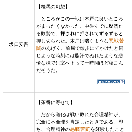
【桂馬の幻想】
ところがこの一戦は木戸に良いところ
がまったくなかった。中盤すでに歴然た
る敗勢で、押されに押されてずるずると
悪戦苦
押し切られた。木戸は喘ぐような
坂口安吾
闘
のあげく、前局で散歩にでかけたと同
じような時刻には脂汗でぬれたような悲
愴な様で別室へ下って一時間ほど寝こん
だそうだ。
【茶番に寄せて】
だから道化は戦い敗れた合理精神が、
完全に不合理を肯定したときである。即
悪戦苦闘
ち、合理精神の
を経験したこと