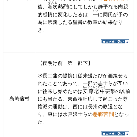
ぜんじ
後、
漸次
熱烈にしてしかも静平なる肉親
いつ
的感情に変化したるは、
一
に同氏が予の
為に釈義したる聖書の数章の結果なり
き。
【夜明け前 第一部下】
水長二藩の提携は従来幾たびか画策せら
れたことであって、一部の志士らが互い
あんどうろうじゅう
に往来し始めたのは
安藤老中
要撃の以前
島崎藤村
にも当たる。東西相呼応して起こった尊
攘派の運動は、西には長州の敗退とな
悪戦苦闘
り、東には水戸浪士らの
となっ
た。