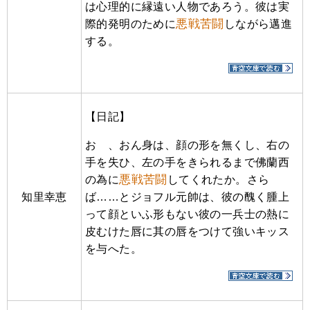
は心理的に縁遠い人物であろう。彼は実
悪戦苦闘
際的発明のために
しながら邁進
する。
【日記】
おゝ、おん身は、顔の形を無くし、右の
手を失ひ、左の手をきられるまで佛蘭西
悪戦苦闘
の為に
してくれたか。さら
知里幸恵
ば……とジョフル元帥は、彼の醜く腫上
って顔といふ形もない彼の一兵士の熱に
皮むけた唇に其の唇をつけて強いキッス
を与へた。