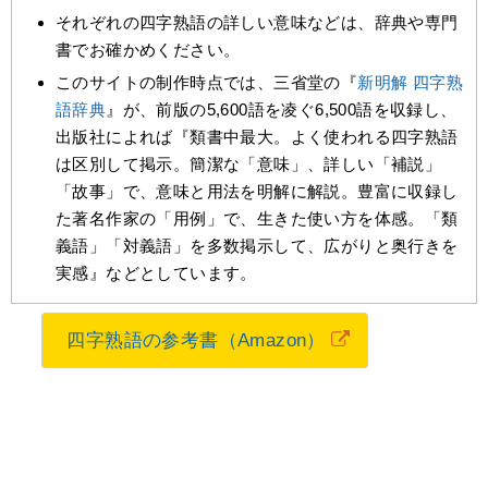
それぞれの四字熟語の詳しい意味などは、辞典や専門
書でお確かめください。
このサイトの制作時点では、三省堂の『
新明解 四字熟
語辞典
』が、前版の5,600語を凌ぐ6,500語を収録し、
出版社によれば『類書中最大。よく使われる四字熟語
は区別して掲示。簡潔な「意味」、詳しい「補説」
「故事」で、意味と用法を明解に解説。豊富に収録し
た著名作家の「用例」で、生きた使い方を体感。「類
義語」「対義語」を多数掲示して、広がりと奥行きを
実感』などとしています。
四字熟語の参考書（Amazon）