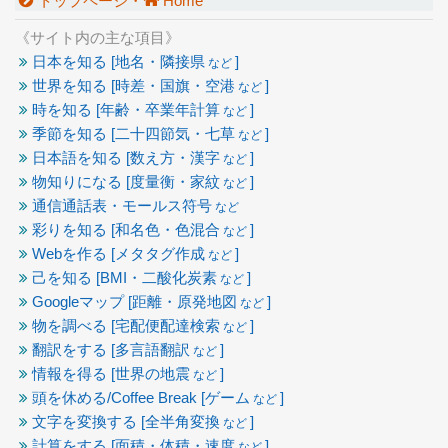
トップページ・
Home
《サイト内の主な項目》
日本を知る [地名・隣接県
]
など
世界を知る [時差・国旗・空港
]
など
時を知る [年齢・卒業年計算
]
など
季節を知る [二十四節気・七草
]
など
日本語を知る [数え方・漢字
]
など
物知りになる [度量衡・家紋
]
など
通信通話表・モールス符号
など
彩りを知る [和名色・色混合
]
など
Webを作る [メタタグ作成
]
など
己を知る [BMI・二酸化炭素
]
など
Googleマップ [距離・原発地図
]
など
物を調べる [宅配便配達検索
]
など
翻訳をする [多言語翻訳
]
など
情報を得る [世界の地震
]
など
頭を休める/Coffee Break [ゲーム
]
など
文字を変換する [全半角変換
]
など
計算をする [面積・体積・速度
]
など