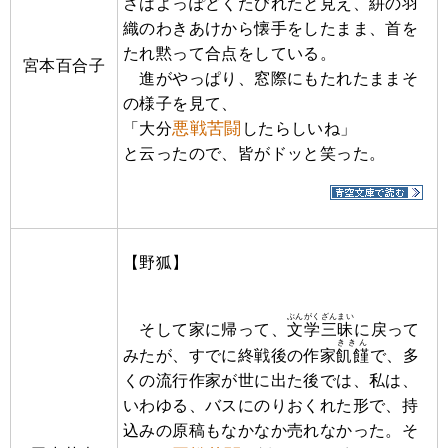
さはよっぽどくたびれたと見え、絣の羽
織のわきあけから懐手をしたまま、首を
たれ黙って合点をしている。
宮本百合子
進がやっぱり、窓際にもたれたままそ
の様子を見て、
悪戦苦闘
「大分
したらしいね」
と云ったので、皆がドッと笑った。
【野狐】
ぶんがくざんまい
そして家に帰って、
文学三昧
に戻って
ききん
みたが、すでに終戦後の作家
飢饉
で、多
くの流行作家が世に出た後では、私は、
いわゆる、バスにのりおくれた形で、持
込みの原稿もなかなか売れなかった。そ