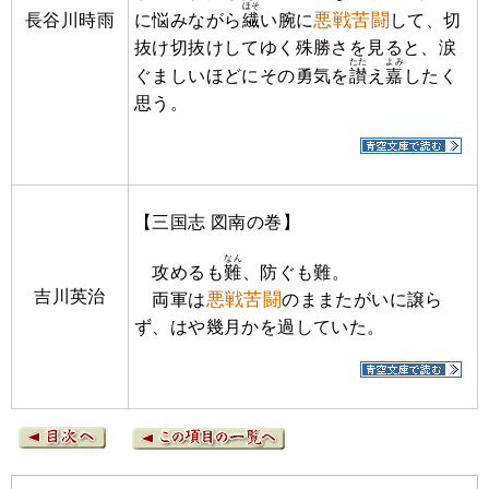
ほそ
悪戦苦闘
長谷川時雨
に悩みながら
繊
い腕に
して、切
抜け切抜けしてゆく殊勝さを見ると、涙
たた
よみ
ぐましいほどにその勇気を
讃
え
嘉
したく
思う。
【三国志 図南の巻】
なん
攻めるも
難
、防ぐも難。
吉川英治
悪戦苦闘
両軍は
のままたがいに譲ら
ず、はや幾月かを過していた。