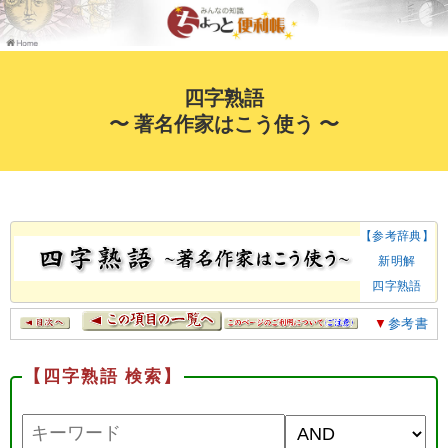
四字熟語
〜 著名作家はこう使う 〜
【参考辞典】
新明解
四字熟語
▼
参考書