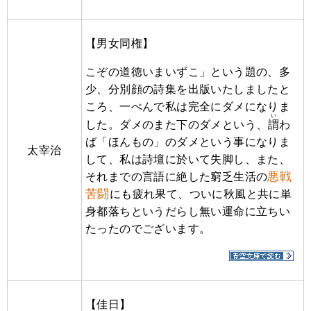
【男女同権】
こぞの道徳いまいずこ」という題の、多
少、分別顔の詩集を出版いたしましたと
ころ、一ぺんで私は完全にダメになりま
い
した。ダメのまた下のダメという、
謂
わ
ば「ほんもの」のダメという事になりま
太宰治
して、私は詩壇に於いて失脚し、また、
悪戦
それまでの言語に絶した窮乏生活の
苦闘
にも疲れ果て、ついに秋風と共に単
身都落ちというだらし無い運命に立ちい
たったのでございます。
【佳日】