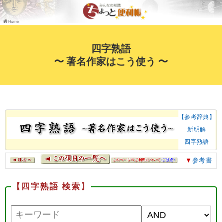
四字熟語
〜 著名作家はこう使う 〜
【参考辞典】
新明解
四字熟語
▼
参考書