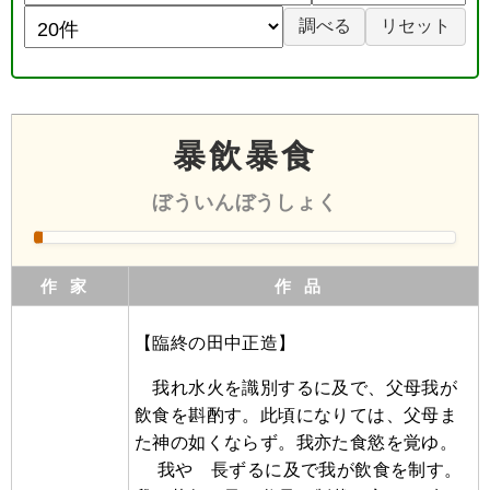
暴飲暴食
ぼういんぼうしょく
作家
作品
【臨終の田中正造】
我れ水火を識別するに及で、父母我が
飲食を斟酌す。此頃になりては、父母ま
た神の如くならず。我亦た食慾を覚ゆ。
我やゝ長ずるに及で我が飲食を制す。