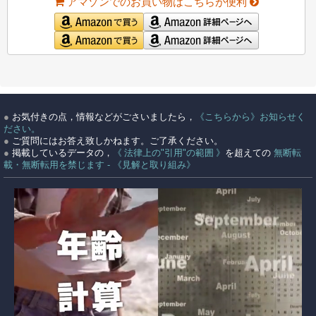
アマゾンでのお買い物はこちらが便利
●
お気付きの点，情報などがごさいましたら，
《こちらから》お知らせく
ださい。
●
ご質問にはお答え致しかねます。ご了承ください。
●
掲載しているデータの，
《 法律上の"引用"の範囲 》
を超えての
無断転
載・無断転用を禁じます - 《見解と取り組み》