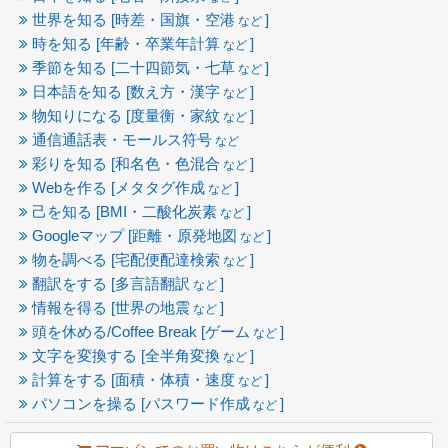
世界を知る [時差・国旗・空港
]
など
時を知る [年齢・卒業年計算
]
など
季節を知る [二十四節気・七草
]
など
日本語を知る [数え方・漢字
]
など
物知りになる [度量衡・家紋
]
など
通信通話表・モールス符号
など
彩りを知る [和名色・色混合
]
など
Webを作る [メタタグ作成
]
など
己を知る [BMI・二酸化炭素
]
など
Googleマップ [距離・原発地図
]
など
物を調べる [宅配便配達検索
]
など
翻訳をする [多言語翻訳
]
など
情報を得る [世界の地震
]
など
頭を休める/Coffee Break [ゲーム
]
など
文字を変換する [全半角変換
]
など
計算をする [面積・体積・速度
]
など
パソコンを操る [パスワード作成
]
など