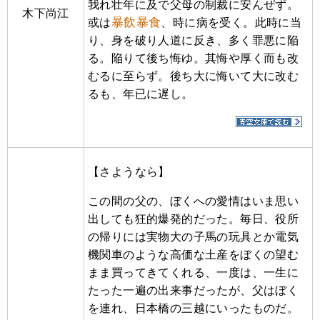
我れ壮年に及で父母の制裁に安んぜず。
木下尚江
暴飲暴食
或は
、時に病を受く。此時に当
り、身を破り人道に反き、多く罪悪に陥
る。陥りて後ち悔ゆ。其悔や厚く而も改
むるに至らず。後ち大に悔いて大に改む
るも、年已に遅し。
【さようなら】
この間の父の、ぼくへの愛情はいま思い
出しても狂的爆発的だった。毎日、役所
の帰りには実物大の子馬の玩具とか電気
機関車のような高価な土産をぼくの望む
まま買ってきてくれる、一度は、一生に
たった一遍の出来事だったが、父はぼく
を連れ、日本橋の三越にいったものだ。