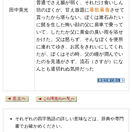
普通でさえ腸が弱く、それだけ食いしん
暴飲暴食
田中英光
坊のぼくが、甘え放題に
させて
貰ったから堪らない。ぼくは漱石みたい
に髭を生した怖い顔の父に肩車で乗って
いて、したたか父に黄金の臭い雨を浴せ
かけた。父は怒らず、そんなぼくを便所
に連れてゆき、お尻をきれいにしてくれ
たが、ぼくはその時、父の瞳が潤んでい
たのを見逃がさず、流石（さすが）にな
んとも遣切れぬ気持だった
それぞれの四字熟語の詳しい意味などは、辞典や専門
書でお確かめください。