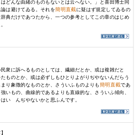
にはどんな由緒のものもないとは云へない。」と喜田博士同
簡明直截
結論は避けてゐる。それを
に疑はず規定してゐるの
大辞典だけであつたから、一つの参考としてこの章のはじめ
た。
の民衆に訴へるものとしては、繊細だとか、或は複雑だと
つたものとか、或は必ずしもひとりよがりぢやないんだらう
簡明直截
んまり象徴的なものとか、さういふものよりも
であ
力強いもの、曲線的であるよりも直線的な、さういふ傾向、
今はいゝんぢやないかと思ふんです。
牢】