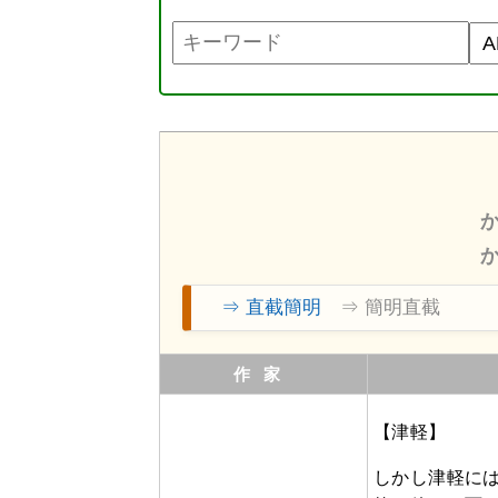
⇒ 直截簡明
⇒ 簡明直截
作家
【津軽】
しかし津軽に