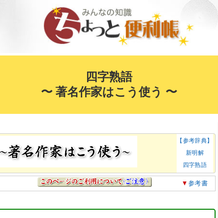
四字熟語
〜 著名作家はこう使う 〜
【参考辞典】
新明解
四字熟語
▼
参考書