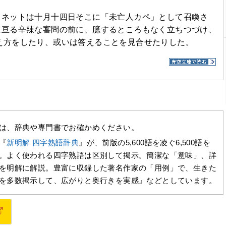
ワネットは十月十四日そこに「未亡人カペ」として召喚さ
に亘る辛辣な審問の前に、臆するところもなく立ちつづけ、
え方をしたり、或いは答えることを見合せたりした。
は、辞典や専門書でお確かめください。
『
新明解 四字熟語辞典
』が、前版の5,600語を凌ぐ6,500語を
。よく使われる四字熟語は区別して掲示。簡潔な「意味」、詳
を明解に解説。豊富に収録した著名作家の「用例」で、生きた
を多数掲示して、広がりと奥行きを実感』などとしています。