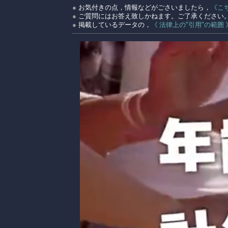
●
お気付きの点，情報などがごさいましたら，
《こ
●
ご質問にはお答え致しかねます。ご了承ください
●
掲載しているデータの，
《 法律上の"引用"の範囲 