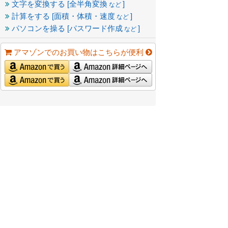
文字を変換する [全半角変換
]
など
計算をする [面積・体積・速度
]
など
パソコンを操る [パスワード作成
]
など
アマゾンでのお買い物はこちらが便利