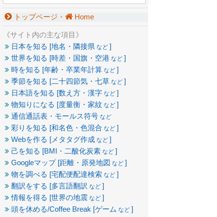
トップページ・
Home
《サイト内の主な項目》
日本を知る [地名・隣接県
]
など
世界を知る [時差・国旗・空港
]
など
時を知る [年齢・卒業年計算
]
など
季節を知る [二十四節気・七草
]
など
日本語を知る [数え方・漢字
]
など
物知りになる [度量衡・家紋
]
など
通信通話表・モールス符号
など
彩りを知る [和名色・色混合
]
など
Webを作る [メタタグ作成
]
など
己を知る [BMI・二酸化炭素
]
など
Googleマップ [距離・原発地図
]
など
物を調べる [宅配便配達検索
]
など
翻訳をする [多言語翻訳
]
など
情報を得る [世界の地震
]
など
頭を休める/Coffee Break [ゲーム
]
など