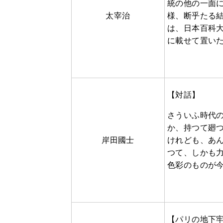
統の他の一面
太宰治
様、断乎たる
は、日本百科
に載せて置い
【対話】
さういふ時代
か、持つて廻
岸田國士
けれども、あ
つて、しかも
色彩のものが
【パリの地下