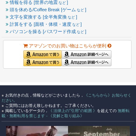
情報を得る [世界の地震
]
など
頭を休める/Coffee Break [ゲーム
]
など
文字を変換する [全半角変換
]
など
計算をする [面積・体積・速度
]
など
パソコンを操る [パスワード作成
]
など
アマゾンでのお買い物はこちらが便利
●
お気付きの点，情報などがごさいましたら，
《こちらから》お知らせく
ださい。
●
ご質問にはお答え致しかねます。ご了承ください。
●
掲載しているデータの，
《 法律上の"引用"の範囲 》
を超えての
無断転
載・無断転用を禁じます - 《見解と取り組み》