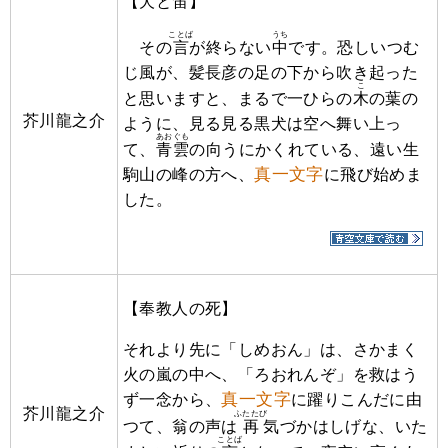
【犬と笛】
ことば
うち
その
言
が終らない
中
です。恐しいつむ
じ風が、髪長彦の足の下から吹き起った
こ
と思いますと、まるで一ひらの
木
の葉の
芥川龍之介
ように、見る見る黒犬は空へ舞い上っ
あおぐも
て、
青雲
の向うにかくれている、遠い生
真一文字
駒山の峰の方へ、
に飛び始めま
した。
【奉教人の死】
それより先に「しめおん」は、さかまく
火の嵐の中へ、「ろおれんぞ」を救はう
真一文字
ず一念から、
に躍りこんだに由
芥川龍之介
ふたたび
つて、翁の声は
再
気づかはしげな、いた
ことば