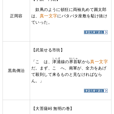
奴凧のように頓狂に両袖丸めて圓太郎
真一文字
正岡容
は、
にバタバタ座敷を駈け抜け
ていった。
【武装せる市街】
しんぽ
かいしゅ
真一文字
「こゝは、
津浦
線の
界首
駅から
だ。まず、こゝへ、南軍が、全力をあげ
黒島傳治
て殺到して来るものと見なければなら
ん。」
【大菩薩峠 無明の巻】