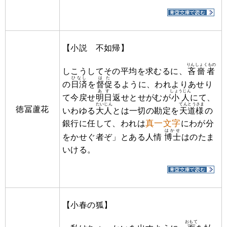
【小説 不如帰】
りんしょくもの
しこうしてその平均を求むるに、
吝嗇者
ひなし
はた
の
日済
を
督促
るように、われよりあせり
あす
しょうじん
て今戻せ
明日
返せとせがむが
小人
にて、
たいじん
てんとうさま
徳冨蘆花
いわゆる
大人
とは一切の勘定を
天道様
の
真一文字
銀行に任して、われは
にわが分
はかせ
をかせぐ者ぞ」とある人情
博士
はのたま
いける。
【小春の狐】
おもて