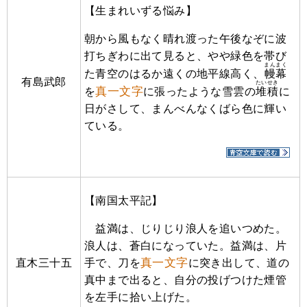
【生まれいずる悩み】
朝から風もなく晴れ渡った午後なぞに波
打ちぎわに出て見ると、やや緑色を帯び
まんまく
た青空のはるか遠くの地平線高く、
幔幕
有島武郎
たいせき
真一文字
を
に張ったような雪雲の
堆積
に
日がさして、まんべんなくばら色に輝い
ている。
【南国太平記】
益満は、じりじり浪人を追いつめた。
浪人は、蒼白になっていた。益満は、片
真一文字
直木三十五
手で、刀を
に突き出して、道の
真中まで出ると、自分の投げつけた煙管
を左手に拾い上げた。