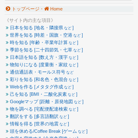
トップページ・
Home
《サイト内の主な項目》
日本を知る [地名・隣接県
]
など
世界を知る [時差・国旗・空港
]
など
時を知る [年齢・卒業年計算
]
など
季節を知る [二十四節気・七草
]
など
日本語を知る [数え方・漢字
]
など
物知りになる [度量衡・家紋
]
など
通信通話表・モールス符号
など
彩りを知る [和名色・色混合
]
など
Webを作る [メタタグ作成
]
など
己を知る [BMI・二酸化炭素
]
など
Googleマップ [距離・原発地図
]
など
物を調べる [宅配便配達検索
]
など
翻訳をする [多言語翻訳
]
など
情報を得る [世界の地震
]
など
頭を休める/Coffee Break [ゲーム
]
など