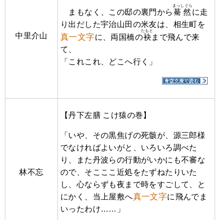
まっしぐら
まもなく、この邸の裏門から
驀然
に走
り出だした宇治山田の米友は、相生町を
たもと
中里介山
真一文字
に、両国橋の
袂
まで飛んで来
て、
「これこれ、どこへ行く」
【丹下左膳 こけ猿の巻】
「いや、その黒焦げの死骸が、源三郎様
でなければよいがと、いろいろ調べた
り、また丹波らの行動がいかにも不審な
林不忘
ので、そこここ近処をたずねたりいた
し、心ならずも夜まで時をすごして、と
真一文字
にかく、当上屋敷へ
に飛んでま
いったわけ……」