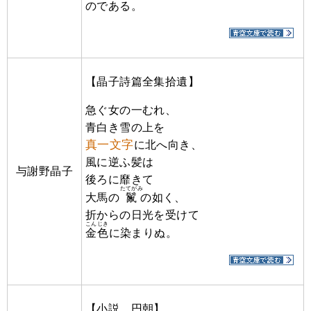
のである。
【晶子詩篇全集拾遺】
急ぐ女の一むれ、
青白き雪の上を
真一文字
に北へ向き、
風に逆ふ髪は
与謝野晶子
後ろに靡きて
たてがみ
大馬の
鬣
の如く、
折からの日光を受けて
こんじき
金色
に染まりぬ。
【小説 円朝】