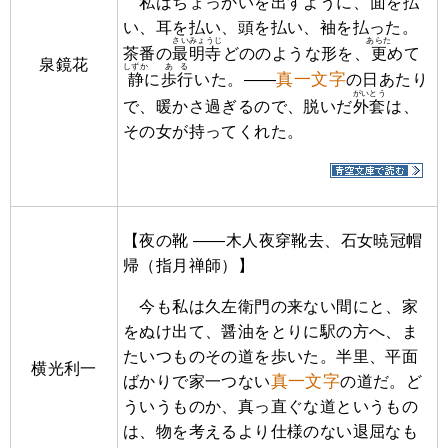
私はちょっかいを出すように、
面
を払
い、耳を払い、頭を払い、袖を払った。
さいみょうじ
あらた
茶番の
最明寺
どののような形を、
更
めて
泉鏡花
しずか
ある
真一文字
静
に
歩行
いた。――
の日あたり
がいとう
で、暖かさ過ぎるので、脱いだ
外套
は、
その女が持ってくれた。
【夜の靴 ――木人夜穿靴去、石女暁冠帽
帰（指月禅師）】
今も私は久左衛門の来ない間にと、家
をぬけ出て、醤油をとりに駅の方へ、ま
たいつものその道を歩いた。半里、平面
横光利一
真一文字
ばかりで家一つない
の道だ。ど
ういうものか、真っ直ぐな道というもの
は、物を考えるより仕様のない退屈なも