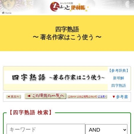
四字熟語
〜 著名作家はこう使う 〜
【参考辞典】
新明解
四字熟語
▼
参考書