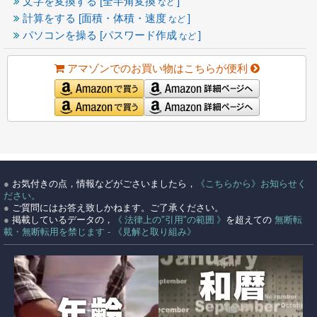
文字を変換する [全半角変換
]
など
計算をする [面積・体積・速度
]
など
パソコンを操る [パスワード作成
]
など
アマゾンでのお買い物はこちらが便利
●
お気付きの点，情報などがごさいましたら，
《こちらから》お知らせく
ださい。
●
ご質問にはお答え致しかねます。ご了承ください。
●
掲載しているデータの，
《 法律上の"引用"の範囲 》
を超えての
無断転
載・無断転用を禁じます - 《見解と取り組み》