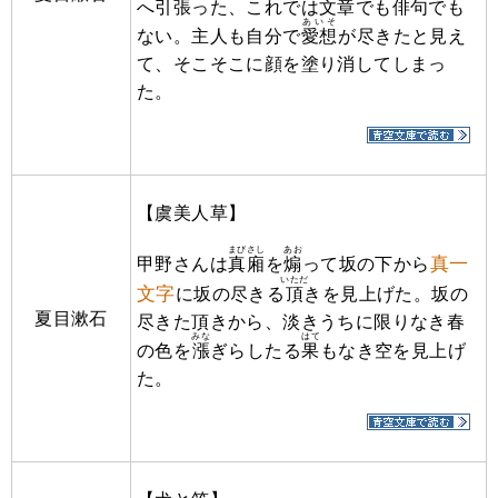
へ引張った、これでは文章でも俳句でも
あいそ
ない。主人も自分で
愛想
が尽きたと見え
て、そこそこに顔を塗り消してしまっ
た。
【虞美人草】
まびさし
あお
真一
甲野さんは
真廂
を
煽
って坂の下から
いただ
文字
に坂の尽きる
頂
きを見上げた。坂の
夏目漱石
尽きた頂きから、淡きうちに限りなき春
みな
はて
の色を
漲
ぎらしたる
果
もなき空を見上げ
た。