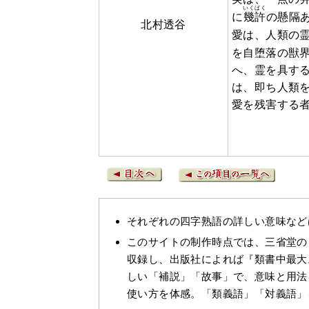
いくばく
に
幾許
の懸隔
北村透谷
愛は、人類の
を自堕落の獣
へ、霊を具す
は、即ち人類
愛を残害する
それぞれの四字熟語の詳しい意味など
このサイトの制作時点では、三省堂の
収録し、出版社によれば『類書中最大
しい「補説」「故事」で、意味と用法
使い方を体感。「類義語」「対義語」