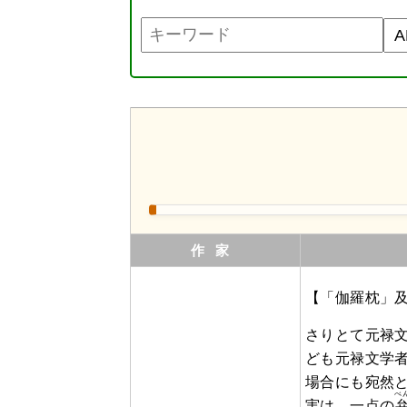
作家
【「伽羅枕」
さりとて元禄
ども元禄文学
場合にも宛然
べ
実は、一点の