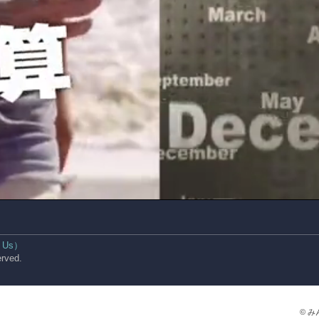
 Us）
rved.
© 