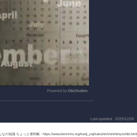
Powered by 
GliaStudios
Mute
Last updated : 2025/12/26
みんなの知識 ちょっと便利帳 -
https://www.benricho.org/kanji_yoji/sakuhin/shi/shimyoshibi.html