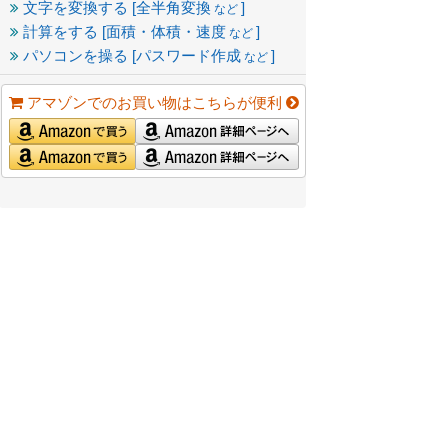
文字を変換する [全半角変換
]
など
計算をする [面積・体積・速度
]
など
パソコンを操る [パスワード作成
]
など
アマゾンでのお買い物はこちらが便利