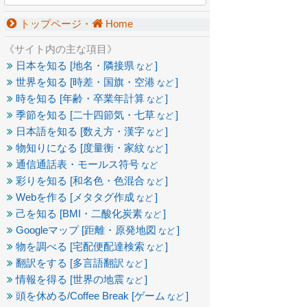
トップページ・
Home
《サイト内の主な項目》
日本を知る [地名・隣接県
]
など
世界を知る [時差・国旗・空港
]
など
時を知る [年齢・卒業年計算
]
など
季節を知る [二十四節気・七草
]
など
日本語を知る [数え方・漢字
]
など
物知りになる [度量衡・家紋
]
など
通信通話表・モールス符号
など
彩りを知る [和名色・色混合
]
など
Webを作る [メタタグ作成
]
など
己を知る [BMI・二酸化炭素
]
など
Googleマップ [距離・原発地図
]
など
物を調べる [宅配便配達検索
]
など
翻訳をする [多言語翻訳
]
など
情報を得る [世界の地震
]
など
頭を休める/Coffee Break [ゲーム
]
など