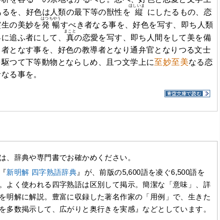
ほしいまゝ
あるを、好色は人類の最下等の獣性を
縦
にしたるもの、恋
はつちやう
霊生の美妙を
発暢
すべき者なる事を、好色を写す、即ち人類
まこと
界に追ふ者にして、
真
の恋愛を写す、即ち人間をして美を備
る者となす事を、好色の教導者となり通弁官となりつる文士
至妙至美
を駆つて下等動物とならしめ、且つ文学上に
なる恋
者なる事を。
は、辞典や専門書でお確かめください。
『
新明解 四字熟語辞典
』が、前版の5,600語を凌ぐ6,500語を
。よく使われる四字熟語は区別して掲示。簡潔な「意味」、詳
を明解に解説。豊富に収録した著名作家の「用例」で、生きた
を多数掲示して、広がりと奥行きを実感』などとしています。