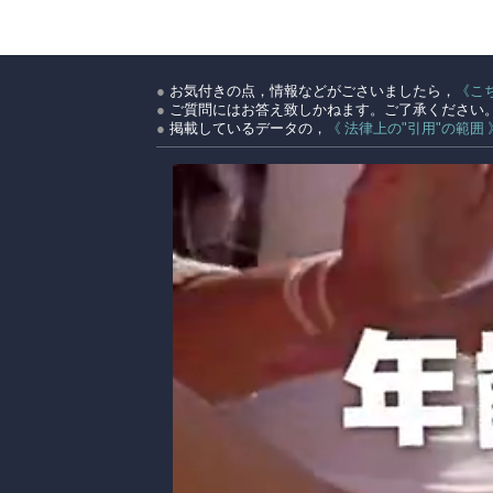
●
お気付きの点，情報などがごさいましたら，
《こ
●
ご質問にはお答え致しかねます。ご了承ください
●
掲載しているデータの，
《 法律上の"引用"の範囲 