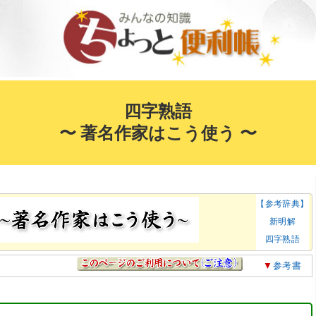
四字熟語
〜 著名作家はこう使う 〜
【参考辞典】
新明解
四字熟語
▼
参考書