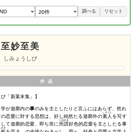
至妙至美
しみょうしび
作品
及び「新葉末集」】
文学が遊廓内の
事
のみを主としたりと言ふにはあらず、然れ
しろうと
者の恋愛に対する思想は、好し純然たる遊廓外の
素人
を写す
いはゆる
として遊廓的恋愛、即ち世に
所謂
好色的恋愛を主としたる事
んせき
弁析
を容るゝの余地なかるべし。思へ、好色と恋愛と文学上