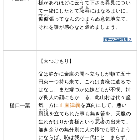
様があれほどに云うて下さる異見につい
はじ
て一緒にしたとて
恥辱
にはなるまいに、
かたいじ
偏僻
張ってなんのつまらぬ意気地立て、
ほ
それを誰が感心なと
褒
めましょう、
【大つごもり】
父は静かに金庫の間へ立ちしが頓て五十
円束一つ持ち来て、これは貴様に遣るで
はなし、まだ縁づかぬ妹どもが不憫、姉
が良人の顔にもかゝる、此山村は代々堅
正直律義
気一方に
を真向にして、悪い
樋口一葉
うわさ
風説
を立てられた事も無き筈を、天魔の
わる
生れがはりか貴様という
悪者
の出来て、
無き余りの無分別に人の懐でも覗うよう
にならば、恥は我が一代にとゞまらず、