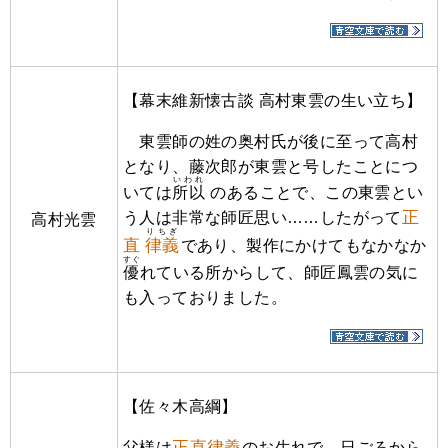
【幕末維新懐古談 高村東雲の生い立ち】
東雲師の姓の奥村氏が後に至って高村
となり、藤次郎が東雲と号したことにつ
いわれ
いては
所以
のあることで、この東雲とい
正
う人は非常な師匠思い……したがって
高村光雲
りちぎ
直
律義
であり、製作にかけてもなかなか
すぐ
優
れている所からして、師匠鳳雲の気に
も入っておりました。
【佐々木高綱】
正直律義
父様は
のお生れで、日ごろから