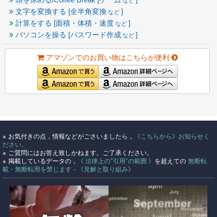
など
文字を変換する [全半角変換
]
など
計算をする [面積・体積・速度
]
など
パソコンを操る [パスワード作成
]
など
アマゾンでのお買い物はこちらが便利
●
お気付きの点，情報などがごさいましたら，
《こちらから》お知らせく
ださい。
●
ご質問にはお答え致しかねます。ご了承ください。
●
掲載しているデータの，
《 法律上の"引用"の範囲 》
を超えての
無断転
載・無断転用を禁じます - 《見解と取り組み》