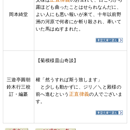
露ほども曲ったことはせられなんだに、
岡本綺堂
よい人にも悪い報いが来て、十年以前野
洲の河原で何者にか斬り殺され、牽いて
いた馬はぬすまれた。
【菊模様皿山奇談】
三遊亭圓朝
權「然うすれば斯う致します」
鈴木行三校
と少しも動かずに、ジリ／＼と殿様の
正直律義
訂・編纂
前へ進むという
の人でございま
す。