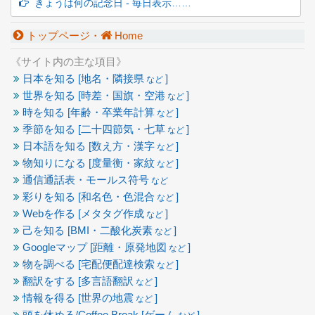
きょうは何の記念日 - 毎日表示……
トップページ・
Home
《サイト内の主な項目》
日本を知る [地名・隣接県
]
など
世界を知る [時差・国旗・空港
]
など
時を知る [年齢・卒業年計算
]
など
季節を知る [二十四節気・七草
]
など
日本語を知る [数え方・漢字
]
など
物知りになる [度量衡・家紋
]
など
通信通話表・モールス符号
など
彩りを知る [和名色・色混合
]
など
Webを作る [メタタグ作成
]
など
己を知る [BMI・二酸化炭素
]
など
Googleマップ [距離・原発地図
]
など
物を調べる [宅配便配達検索
]
など
翻訳をする [多言語翻訳
]
など
情報を得る [世界の地震
]
など
頭を休める/Coffee Break [ゲーム
]