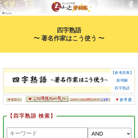
四字熟語
〜 著名作家はこう使う 〜
【参考辞典】
新明解
四字熟語
▼
参考書