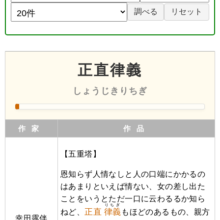
正直律義
しょうじきりちぎ
作家
作品
【五重塔】
恩知らず人情なしと人の口端にかかるの
はあまりといえば情ない、女の差し出た
ことをいうとただ一口に云わるるか知ら
りちぎ
正直
律義
ねど、
もほどのあるもの、親方
幸田露伴