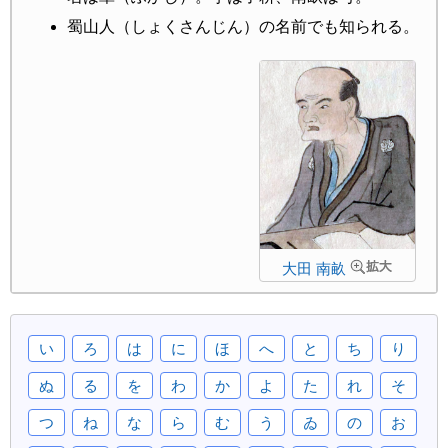
蜀山人（しょくさんじん）の名前でも知られる。
大田 南畝
い
ろ
は
に
ほ
へ
と
ち
り
ぬ
る
を
わ
か
よ
た
れ
そ
つ
ね
な
ら
む
う
ゐ
の
お