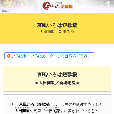
京風いろは短歌稿
= 大田南畝／新場老漁 =
いろは歌・いろはガルタ・いろは双六『目次』
京風いろは短歌稿
= 大田南畝／新場老漁 =
「
京風いろは短歌稿
」は、市井の見聞雑事を記した
おおたなんぽ
はんにちかんわ
大田南畝
の随筆『
半日閑話
』に書かれているもの