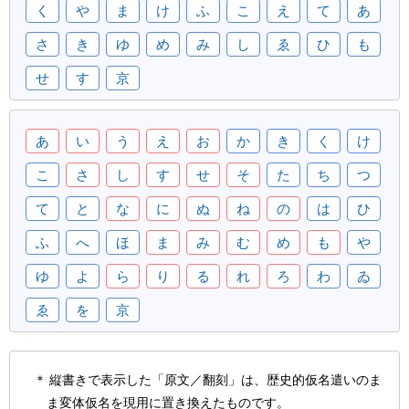
く
や
ま
け
ふ
こ
え
て
あ
さ
き
ゆ
め
み
し
ゑ
ひ
も
せ
す
京
あ
い
う
え
お
か
き
く
け
こ
さ
し
す
せ
そ
た
ち
つ
て
と
な
に
ぬ
ね
の
は
ひ
ふ
へ
ほ
ま
み
む
め
も
や
ゆ
よ
ら
り
る
れ
ろ
わ
ゐ
ゑ
を
京
縦書きで表示した「原文／翻刻」は、歴史的仮名遣いのま
ま変体仮名を現用に置き換えたものです。