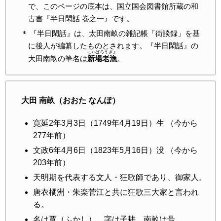
で、このページの底本は、国立国会図書館所蔵の和
古書『半日閑話 巻之一』です。
『半日閑話』は、太田南畝の雑記帳「街談録」を基
に後人が編纂したものとされます。『半日閑話』の
にいばろうぎょ
大田南畝の筆名は
新場老漁
。
大田 南畝（おおた なんぽ）
寛延2年3月3日（1749年4月19日）生 （
今から
277年前）
文政6年4月6日（1823年5月16日）没 （
今から
203年前）
天明期を代表する文人・狂歌師であり、御家人。
唐衣橘洲・朱楽菅江と共に狂歌三大家と言われ
る。
名は覃（ふかし）。字は子耕、南畝は号。