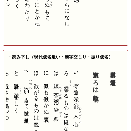
〔ママ〕
ぬ
もて
・読み下し（現代仮名遣い・漢字交じり・振り仮名）
ち 近しき中を隔てつつ
と 隣近所も
へ
ほ 欲しがるものは銭と金
に 似ても似つかぬ裏表
は 腹は
ろ
い 今ぞ知る花の都の
京風いろは短歌稿
大田南畝／新場老漁
へつら
ろく
陸
諂
なるものは更になし
ちゃがゆ
うと
い言うて世を渡り
茶粥
疎
ましく
に豆の
ひとごころ
かて
人心
糅