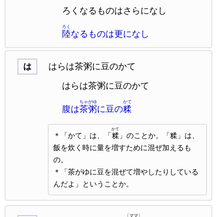
ろくなるものはさらになし
ろく
陸
なるものは更になし
はらは茶粥に豆のかて
は
はらは茶粥に豆のかて
ちゃがゆ
かて
腹は
茶粥
に豆の
糅
かて
＊「かて」は、「
糅
」のことか。「糅」は、
飯を炊く時に量を増すために混ぜ加えるも
の。
＊「茶がゆに豆を混ぜて増やしたりしている
んだよ」ということか。
〔ママ〕