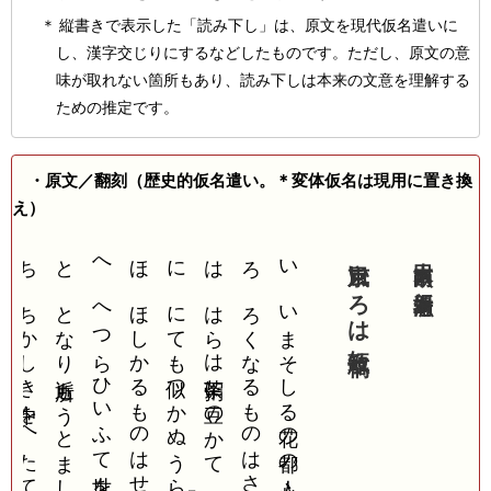
縦書きで表示した「読み下し」は、原文を現代仮名遣いに
し、漢字交じりにするなどしたものです。ただし、原文の意
味が取れない箇所もあり、読み下しは本来の文意を理解する
ための推定です。
・原文／翻刻（歴史的仮名遣い。＊変体仮名は現用に置き換
え）
に
ち ちかしき中をへたてつゝ
と となり近所もうとましく
へ へつらひいふて世をわたり
ほ ほしかるものはせにとかね
に にても似つかぬうら
は はらは茶粥に豆のかて
ろ ろくなるものはさらになし
い いまそしる花の都の人心
京風いろは短歌稿
大田南畝／新場老漁