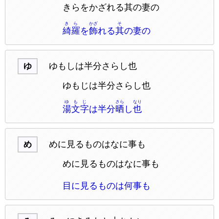
きらをかざれる其の妻の
きら
かざ
そ
綺羅
を
飾
れる
其
の妻の
ゆもしは半分さらし也
ゆ
ゆもじは半分さらし也
ゆもじ
さら
なり
湯文字
は半分
晒
し
也
めに見るものはなに事も
め
めに見るものはなに事も
目に見るものは何事も