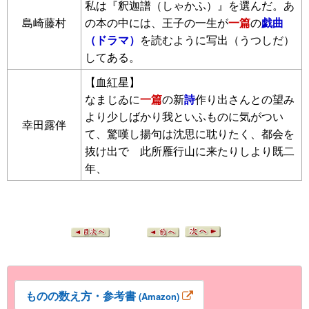
私は『釈迦譜（しゃかふ）』を選んだ。あ
島崎藤村
の本の中には、王子の一生が
一篇
の
戯曲
（ドラマ）
を読むように写出（うつしだ）
してある。
【血紅星】
なまじゐに
一篇
の新
詩
作り出さんとの望み
より少しばかり我といふものに気がつい
幸田露伴
て、驚嘆し揚句は沈思に耽りたく、都会を
抜け出でゝ此所雁行山に来たりしより既二
年、
ものの数え方・参考書
(Amazon)