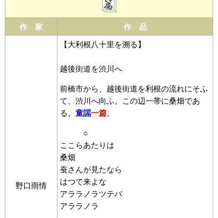
作 家
作 品
【大利根八十里を溯る】
越後街道を渋川へ
前橋市から、越後街道を利根の流れにそふ
て、渋川へ向ふ。この辺一帯に桑畑であ
る。
童謡
一篇
。
○
ここらあたりは
桑畑
蚕さんが見たなら
はつて来よな
野口雨情
アララノラツテバ
アララノラ