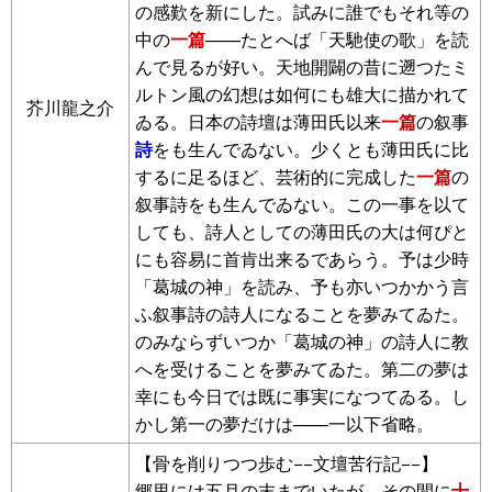
の感歎を新にした。試みに誰でもそれ等の
中の
一篇
——たとへば「天馳使の歌」を読
んで見るが好い。天地開闢の昔に遡つたミ
ルトン風の幻想は如何にも雄大に描かれて
芥川龍之介
ゐる。日本の詩壇は薄田氏以来
一篇
の叙事
詩
をも生んでゐない。少くとも薄田氏に比
するに足るほど、芸術的に完成した
一篇
の
叙事詩をも生んでゐない。この一事を以て
しても、詩人としての薄田氏の大は何ぴと
にも容易に首肯出来るであらう。予は少時
「葛城の神」を読み、予も亦いつかかう言
ふ叙事詩の詩人になることを夢みてゐた。
のみならずいつか「葛城の神」の詩人に教
へを受けることを夢みてゐた。第二の夢は
幸にも今日では既に事実になつてゐる。し
かし第一の夢だけは——一以下省略。
【骨を削りつつ歩む−−文壇苦行記−−】
郷里には五月の末までいたが、その間に
十