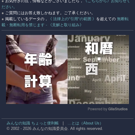
●
お気付きの点，情報などがごさいましたら，
《こちらから》お知らせく
ださい。
●
ご質問にはお答え致しかねます。ご了承ください。
●
掲載しているデータの，
《 法律上の"引用"の範囲 》
を超えての
無断転
載・無断転用を禁じます - 《見解と取り組み》
Powered by 
GliaStudios
Mute
みんなの知識 ちょっと便利帳
|
…とは（About Us）
© 2002 - 2026 みんなの知識委員会. All rights reserved.