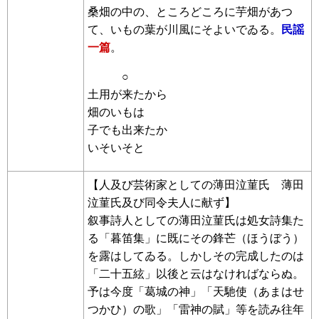
桑畑の中の、ところどころに芋畑があつ
て、いもの葉が川風にそよいでゐる。
民謡
一篇
。
○
土用が来たから
畑のいもは
子でも出来たか
いそいそと
【人及び芸術家としての薄田泣菫氏 薄田
泣菫氏及び同令夫人に献ず】
叙事詩人としての薄田泣菫氏は処女詩集た
る「暮笛集」に既にその鋒芒（ほうぼう）
を露はしてゐる。しかしその完成したのは
「二十五絃」以後と云はなければならぬ。
予は今度「葛城の神」「天馳使（あまはせ
つかひ）の歌」「雷神の賦」等を読み往年