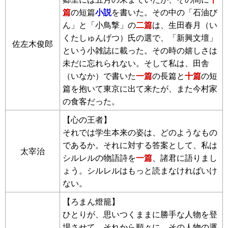
篇
の短篇
小説
を書いた。その中の「石油び
ん」と「小鳥撃」の
二篇
は、生田春月（い
くたしゅんげつ）氏の選で、「新興文壇」
佐左木俊郎
という小雑誌に載った。その時の嬉しさは
未だに忘れられない。そして私は、田舎
（いなか）で書いた
一篇
の長篇と
十篇
の短
篇を抱いて東京に出て来たが、また今村家
の食客だった。
【心の王者】
それでは学生本来の姿は、どのようなもの
であるか。それに対する答案として、私は
太宰治
シルレルの物語詩を
一篇
、諸君に語りまし
ょう。シルレルはもっと読まなければいけ
ない。
【ろまん燈籠】
ひとりが、思いつくままに勝手な人物を登
場させて、それから順々に、その人物の運