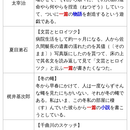
太宰治
命やら何やらを捏造（ねつぞう）していっ
て、ついに
一篇
の
物語
を創造するという遊
戯である。
【文芸とヒロイツク】
病院生活をして約一ヶ月になる。人から佐
久間艇長の遺書の濡れたのを其儘（〔その
夏目漱石
まま〕）写真版にしたのを貰つて、床の上
で其名文を読み返して見て「文芸とヒロイ
ツク」と云ふ
一篇
が書きたくなつた。
【冬の蠅】
冬から早春にかけて、人は一度ならずそん
な蠅を見たにちがいない。それが冬の蠅で
梶井基次郎
ある。私はいま、この冬私の部屋に棲
（す）んでいた彼らから
一篇
の
小説
を書こ
うとしている。
【千曲川のスケッチ】