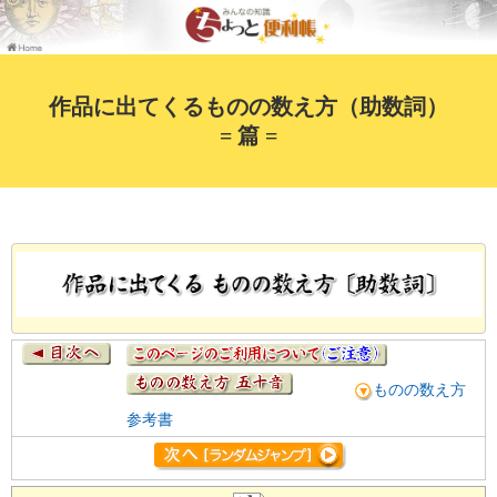
作品に出てくるものの数え方（助数詞）
= 篇 =
ものの数え方
参考書