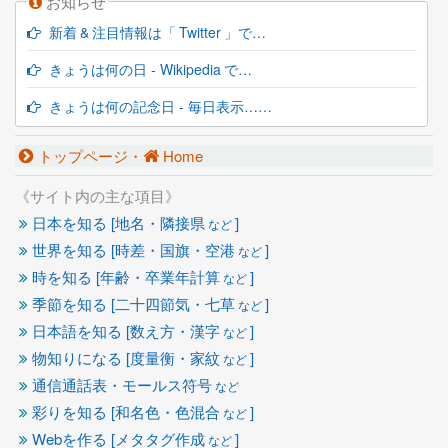
お知らせ
新着 & 注目情報は「 Twitter 」で…
きょうは何の日 - Wikipedia で…
きょうは何の記念日 - 毎日表示……
トップページ・
Home
《サイト内の主な項目》
日本を知る [地名・隣接県
]
など
世界を知る [時差・国旗・空港
]
など
時を知る [年齢・卒業年計算
]
など
季節を知る [二十四節気・七草
]
など
日本語を知る [数え方・漢字
]
など
物知りになる [度量衡・家紋
]
など
通信通話表・モールス符号
など
彩りを知る [和名色・色混合
]
など
Webを作る [メタタグ作成
]
など