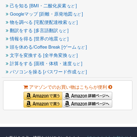
己を知る [BMI・二酸化炭素
]
など
Googleマップ [距離・原発地図
]
など
物を調べる [宅配便配達検索
]
など
翻訳をする [多言語翻訳
]
など
情報を得る [世界の地震
]
など
頭を休める/Coffee Break [ゲーム
]
など
文字を変換する [全半角変換
]
など
計算をする [面積・体積・速度
]
など
パソコンを操る [パスワード作成
]
など
アマゾンでのお買い物はこちらが便利