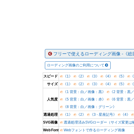
フリーで使えるローディング画像 -《総
ローディング画像のご利用について
スピード
《1》
《2》
《3》
《4》
《5》
《
サイズ
《1》
《2》
《3》
《4》
《5》
《
《1 背景：白／画像：黒》
《2 背景：黒
人気度
《5 背景：白／画像：赤》
《6 背景：黒
《8 背景：白／画像：グリーン》
透過処理
《1》
《2》
《3 - 星座記号》
《4》
SVG画像
透過処理済みSVGローダー（サイズ変更は
Web Font
Webフォントで作るローディング画像