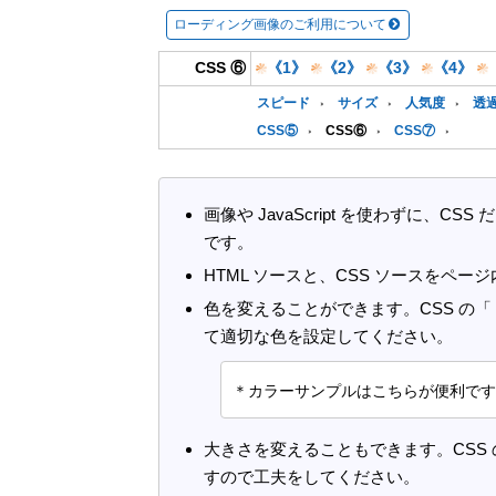
ローディング画像のご利用について
CSS ⑥
《1》
《2》
《3》
《4》
スピード
サイズ
人気度
透
CSS⑤
CSS⑥
CSS⑦
画像や JavaScript を使わずに
です。
HTML ソースと、CSS ソースをペ
色を変えることができます。CSS の「 c
て適切な色を設定してください。
＊カラーサンプルはこちらが便利です
大きさを変えることもできます。CSS の「
すので工夫をしてください。