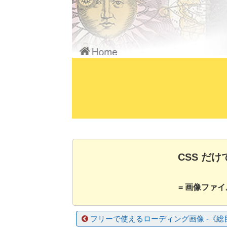
CSS だ
= 画像ファ
フリーで使えるローディング画像 -《総