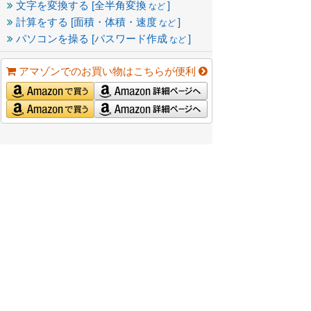
文字を変換する [全半角変換
]
など
計算をする [面積・体積・速度
]
など
パソコンを操る [パスワード作成
]
など
アマゾンでのお買い物はこちらが便利