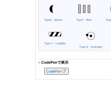
■
CodePenで表示
CodePen