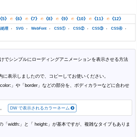
《5》
《6》
《7》
《8》
《9》
《10》
《11》
《12》
過処理
SVG
WebFont
CSS①
CSS②
CSS③
CSS④
、CSS だけでシンプルにローディングアニメーションを表示させる方法
ージ内に表示しましたので、コピーしてお使いください。
olor:」や「border」などの部分を、ボディカラーなどに合わせ
。
DW で表示されるカラーネーム
width:」と「 height:」が基本ですが、複雑なタイプもありま