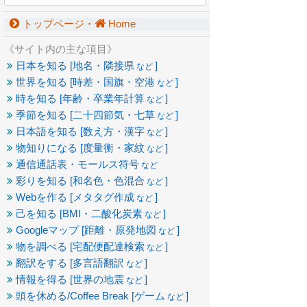
トップページ・
Home
《サイト内の主な項目》
日本を知る [地名・隣接県
]
など
世界を知る [時差・国旗・空港
]
など
時を知る [年齢・卒業年計算
]
など
季節を知る [二十四節気・七草
]
など
日本語を知る [数え方・漢字
]
など
物知りになる [度量衡・家紋
]
など
通信通話表・モールス符号
など
彩りを知る [和名色・色混合
]
など
Webを作る [メタタグ作成
]
など
己を知る [BMI・二酸化炭素
]
など
Googleマップ [距離・原発地図
]
など
物を調べる [宅配便配達検索
]
など
翻訳をする [多言語翻訳
]
など
情報を得る [世界の地震
]
など
頭を休める/Coffee Break [ゲーム
]
など