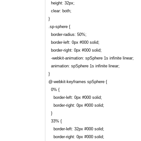
  height: 32px;

  clear: both;

}

.sp-sphere {

  border-radius: 50%;

  border-left: 0px #000 solid;

  border-right: 0px #000 solid;

  -webkit-animation: spSphere 1s infinite linear;

  animation: spSphere 1s infinite linear;

}

@-webkit-keyframes spSphere {

  0% {

    border-left: 0px #000 solid;

    border-right: 0px #000 solid;

  }

  33% {

    border-left: 32px #000 solid;

    border-right: 0px #000 solid;
