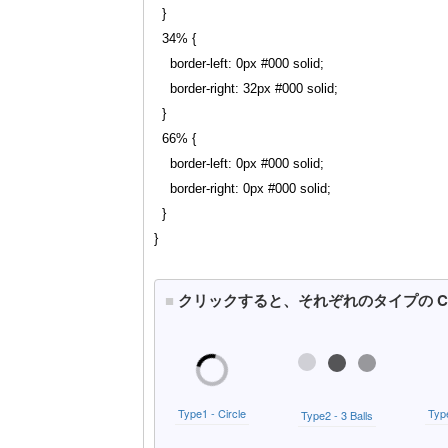
  }

  34% {

    border-left: 0px #000 solid;

    border-right: 32px #000 solid;

  }

  66% {

    border-left: 0px #000 solid;

    border-right: 0px #000 solid;

  }
