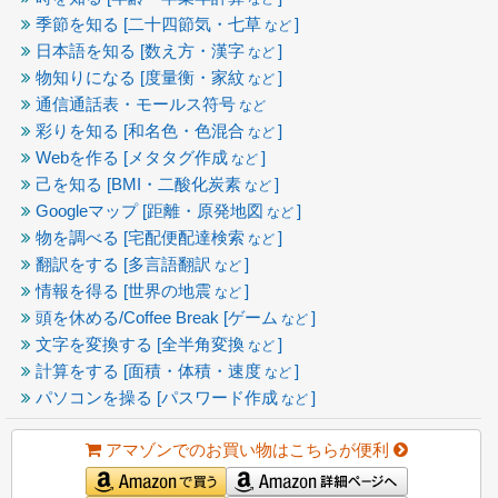
季節を知る [二十四節気・七草
]
など
日本語を知る [数え方・漢字
]
など
物知りになる [度量衡・家紋
]
など
通信通話表・モールス符号
など
彩りを知る [和名色・色混合
]
など
Webを作る [メタタグ作成
]
など
己を知る [BMI・二酸化炭素
]
など
Googleマップ [距離・原発地図
]
など
物を調べる [宅配便配達検索
]
など
翻訳をする [多言語翻訳
]
など
情報を得る [世界の地震
]
など
頭を休める/Coffee Break [ゲーム
]
など
文字を変換する [全半角変換
]
など
計算をする [面積・体積・速度
]
など
パソコンを操る [パスワード作成
]
など
アマゾンでのお買い物はこちらが便利