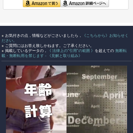
●
お気付きの点，情報などがごさいましたら，
《こちらから》お知らせく
ださい。
●
ご質問にはお答え致しかねます。ご了承ください。
●
掲載しているデータの，
《 法律上の"引用"の範囲 》
を超えての
無断転
載・無断転用を禁じます - 《見解と取り組み》