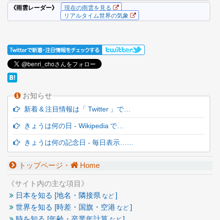
お知らせ
新着 & 注目情報は「 Twitter 」で…
きょうは何の日 - Wikipedia で…
きょうは何の記念日 - 毎日表示……
トップページ・
Home
《サイト内の主な項目》
日本を知る [地名・隣接県
]
など
世界を知る [時差・国旗・空港
]
など
時を知る [年齢・卒業年計算
]
など