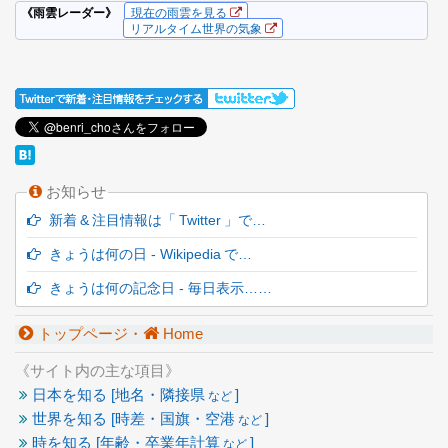
お知らせ
新着 & 注目情報は「 Twitter 」で…
きょうは何の日 - Wikipedia で…
きょうは何の記念日 - 毎日表示……
トップページ・
Home
《サイト内の主な項目》
日本を知る [地名・隣接県
]
など
世界を知る [時差・国旗・空港
]
など
時を知る [年齢・卒業年計算
]
など