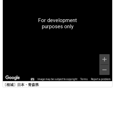
For development
purposes only
Image may be subject to copyright
Terms
Report a problem
〔根城〕日本・青森県