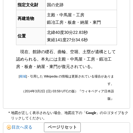
指定文化財
国の史跡
主殿・中馬屋・工房
再建造物
鍛冶工房・板倉・納屋・東門
北緯40度30分22.83秒
位置
東経141度27分34.6秒
現在、館跡の礎石、曲輪、空堀、土塁が遺構として
認められる。本丸には主殿・中馬屋・工房・鍛冶工
房・板倉・納屋・東門が復元されている。
[
根城
] - 引用した Wikipedia の情報は更新されている場合がありま
す。
（2014年3月2日 (日) 03:59 UTCの版）『ウィキペディア日本語
版』
＊地図が正しく表示されない場合、地図左下の「
Google
」のロゴタイプをク
リックしてください。
目次へ戻る