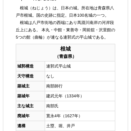
根城（ねじょう）は、日本の城。所在地は青森県八
戸市根城。国の史跡に指定。日本100名城の一つ。
根城は八戸市街地の西端にあり馬淵川南岸の河岸段
丘上にある。 本丸・中館・東善寺・岡前舘・沢里館の
5つの館（曲輪）が連なる連郭式の平山城である。
根城
（青森県）
城郭構造
連郭式平山城
天守構造
なし
築城主
南部師行
築城年
建武元年（1334年）
主な城主
南部氏
廃城年
寛永4年（1627年）
遺構
土塁、堀、井戸