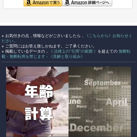
●
お気付きの点，情報などがごさいましたら，
《こちらから》お知らせく
ださい。
●
ご質問にはお答え致しかねます。ご了承ください。
●
掲載しているデータの，
《 法律上の"引用"の範囲 》
を超えての
無断転
載・無断転用を禁じます - 《見解と取り組み》