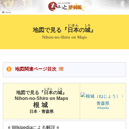
にほん
しろ
地図で見る『
日本
の
城
』
Nihon-no-Shiro on Maps
地図関連ページ目次
にほん
しろ
地図で見る『
日本
の
城
』
Nihon-no-Shiro on Maps
根城
Wikipedia
日本・青森県
■
Wikipediaによる解説
■