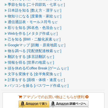
季節を知る [二十四節気・七草
]
など
日本語を知る [数え方・漢字
]
など
物知りになる [度量衡・家紋
]
など
通信通話表・モールス符号
など
彩りを知る [和名色・色混合
]
など
Webを作る [メタタグ作成
]
など
己を知る [BMI・二酸化炭素
]
など
Googleマップ [距離・原発地図
]
など
物を調べる [宅配便配達検索
]
など
翻訳をする [多言語翻訳
]
など
情報を得る [世界の地震
]
など
頭を休める/Coffee Break [ゲーム
]
など
文字を変換する [全半角変換
]
など
計算をする [面積・体積・速度
]
など
パソコンを操る [パスワード作成
]
など
アマゾンでのお買い物はこちらが便利