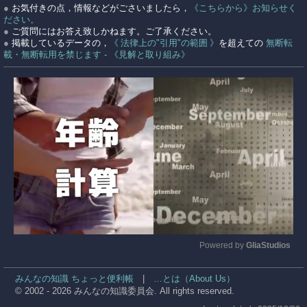
●
お気付きの点，情報などがごさいましたら，
《こちらから》お知らせく
ださい。
●
ご質問にはお答え致しかねます。ご了承ください。
●
掲載しているデータの，
《 法律上の"引用"の範囲 》
を超えての
無断転
載・無断転用を禁じます - 《見解と取り組み》
Powered by 
GliaStudios
Mute
みんなの知識 ちょっと便利帳
|
…とは（About Us）
© 2002 - 2026 みんなの知識委員会. All rights reserved.