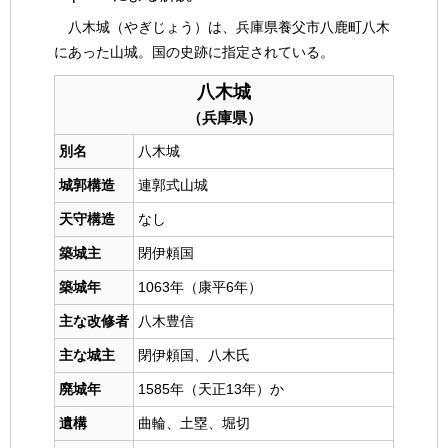
八木城（やぎじょう）は、兵庫県養父市八鹿町八木
にあった山城。国の史跡に指定されている。
八木城
（兵庫県）
別名
八木城
城郭構造
連郭式山城
天守構造
なし
築城主
閉伊頼国
築城年
1063年（康平6年）
主な改修者
八木豊信
主な城主
閉伊頼国、八木氏
廃城年
1585年（天正13年）か
遺構
曲輪、土塁、堀切