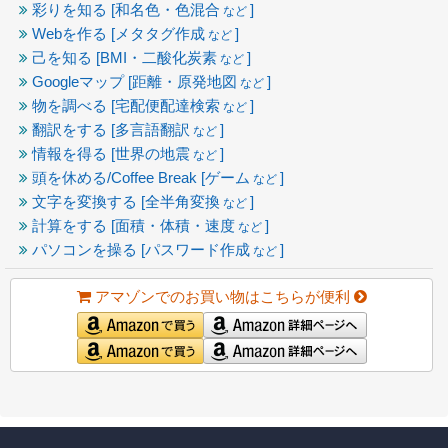
彩りを知る [和名色・色混合
]
など
Webを作る [メタタグ作成
]
など
己を知る [BMI・二酸化炭素
]
など
Googleマップ [距離・原発地図
]
など
物を調べる [宅配便配達検索
]
など
翻訳をする [多言語翻訳
]
など
情報を得る [世界の地震
]
など
頭を休める/Coffee Break [ゲーム
]
など
文字を変換する [全半角変換
]
など
計算をする [面積・体積・速度
]
など
パソコンを操る [パスワード作成
]
など
アマゾンでのお買い物はこちらが便利