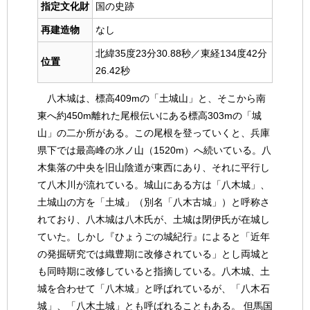
指定文化財
国の史跡
再建造物
なし
北緯35度23分30.88秒／東経134度42分
位置
26.42秒
八木城は、標高409mの「土城山」と、そこから南
東へ約450m離れた尾根伝いにある標高303mの「城
山」の二か所がある。この尾根を登っていくと、兵庫
県下では最高峰の氷ノ山（1520m）へ続いている。八
木集落の中央を旧山陰道が東西にあり、それに平行し
て八木川が流れている。城山にある方は「八木城」、
土城山の方を「土城」（別名「八木古城」）と呼称さ
れており、八木城は八木氏が、土城は閉伊氏が在城し
ていた。しかし『ひょうごの城紀行』によると「近年
の発掘研究では織豊期に改修されている」とし両城と
も同時期に改修していると指摘している。八木城、土
城を合わせて「八木城」と呼ばれているが、「八木石
城」、「八木土城」とも呼ばれることもある。 但馬国