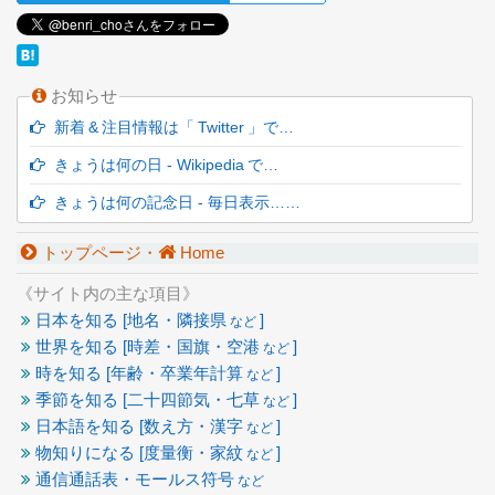
お知らせ
新着 & 注目情報は「 Twitter 」で…
きょうは何の日 - Wikipedia で…
きょうは何の記念日 - 毎日表示……
トップページ・
Home
《サイト内の主な項目》
日本を知る [地名・隣接県
]
など
世界を知る [時差・国旗・空港
]
など
時を知る [年齢・卒業年計算
]
など
季節を知る [二十四節気・七草
]
など
日本語を知る [数え方・漢字
]
など
物知りになる [度量衡・家紋
]
など
通信通話表・モールス符号
など