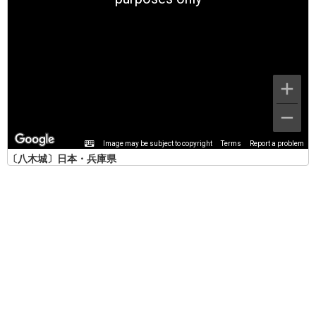
Image may be subject to copyright
Terms
Report a problem
〔八木城〕日本・兵庫県