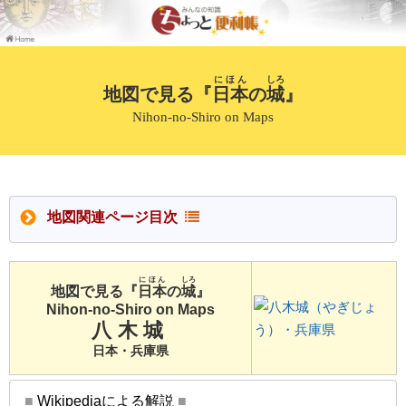
にほん
しろ
地図で見る『
日本
の
城
』
Nihon-no-Shiro on Maps
地図関連ページ目次
にほん
しろ
地図で見る『
日本
の
城
』
Nihon-no-Shiro on Maps
八木城
日本・兵庫県
■
Wikipediaによる解説
■