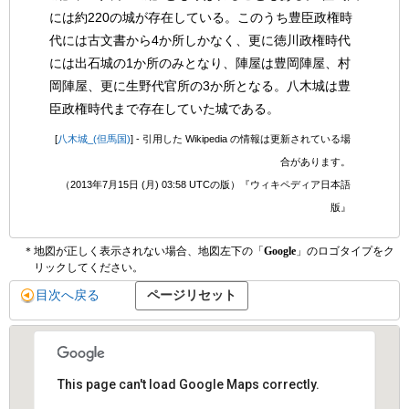
には約220の城が存在している。このうち豊臣政権時
代には古文書から4か所しかなく、更に徳川政権時代
には出石城の1か所のみとなり、陣屋は豊岡陣屋、村
岡陣屋、更に生野代官所の3か所となる。八木城は豊
臣政権時代まで存在していた城である。
[
八木城_(但馬国)
] - 引用した Wikipedia の情報は更新されている場
合があります。
（2013年7月15日 (月) 03:58 UTCの版）『ウィキペディア日本語
版』
＊地図が正しく表示されない場合、地図左下の「
Google
」のロゴタイプをク
リックしてください。
目次へ戻る
This page can't load Google Maps correctly.