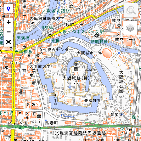
+
−
0
200
400
600m