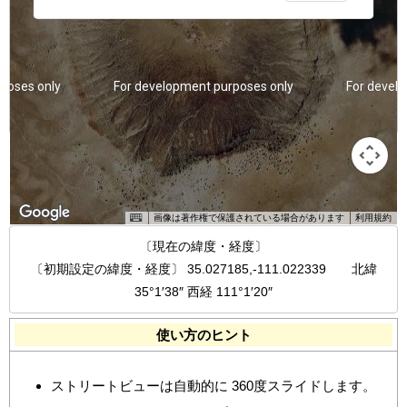
poses only
For development purposes only
For devel
画像は著作権で保護されている場合があります
利用規約
〔現在の緯度・経度〕
〔初期設定の緯度・経度〕 35.027185,-111.022339 北緯
35°1′38″ 西経 111°1′20″
poses only
For development purposes only
For devel
使い方のヒント
ストリートビューは自動的に 360度スライドします。