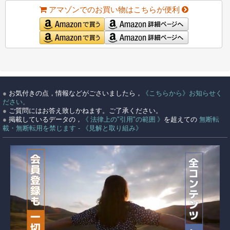
アマゾンでのお買い物はこちらが便利
●
お気付きの点，情報などがごさいましたら，
《こちらから》お知らせく
ださい。
●
ご質問にはお答え致しかねます。ご了承ください。
●
掲載しているデータの，
《 法律上の"引用"の範囲 》
を超えての
無断転
載・無断転用を禁じます - 《見解と取り組み》