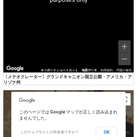
キーボード ショートカット
地図データ
利用規約
問題の報告
〔メテオクレーター〕グランドキャニオン国立公園・アメリカ・ア
リゾナ州
poses only
For development purposes only
For devel
このページでは Google マップが正しく読み込まれ
ませんでした。
OK
このウェブサイトの所有者ですか？