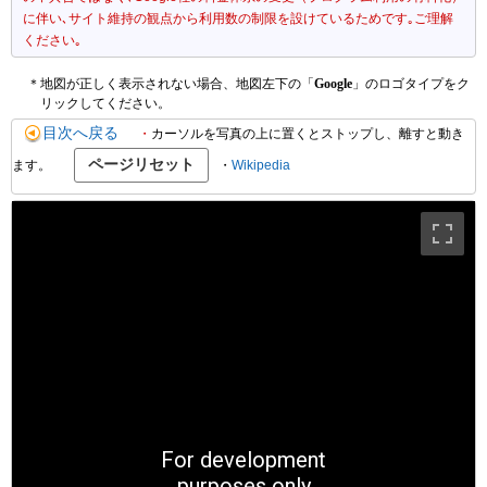
に伴い､サイト維持の観点から利用数の制限を設けているためです｡ご理解
ください｡
＊地図が正しく表示されない場合、地図左下の「
Google
」のロゴタイプをク
リックしてください。
目次へ戻る
・
カーソルを写真の上に置くとストップし、離すと動き
ます。
・
Wikipedia
For development
purposes only