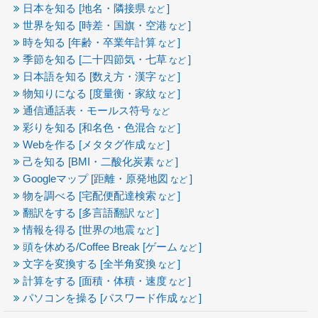
日本を知る [地名・隣接県
]
など
世界を知る [時差・国旗・空港
]
など
時を知る [年齢・卒業年計算
]
など
季節を知る [二十四節気・七草
]
など
日本語を知る [数え方・漢字
]
など
物知りになる [度量衡・家紋
]
など
通信通話表・モールス符号
など
彩りを知る [和名色・色混合
]
など
Webを作る [メタタグ作成
]
など
己を知る [BMI・二酸化炭素
]
など
Googleマップ [距離・原発地図
]
など
物を調べる [宅配便配達検索
]
など
翻訳をする [多言語翻訳
]
など
情報を得る [世界の地震
]
など
頭を休める/Coffee Break [ゲーム
]
など
文字を変換する [全半角変換
]
など
計算をする [面積・体積・速度
]
など
パソコンを操る [パスワード作成
]
など