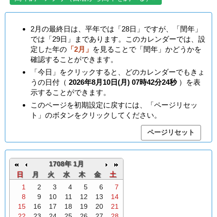
2月の最終日は、平年では「28日」ですが、「閏年」
では「29日」まであります。このカレンダーでは、設
定した年の
「2月」
を見ることで「閏年」かどうかを
確認することができます。
「今日」をクリックすると、どのカレンダーでもきょ
うの日付（
2026年8月10日(月) 07時42分25秒
）を表
示することができます。
このページを初期設定に戻すには、「ページリセッ
ト」のボタンをクリックしてください。
1708年 1月
日
月
火
水
木
金
土
1
2
3
4
5
6
7
8
9
10
11
12
13
14
15
16
17
18
19
20
21
22
23
24
25
26
27
28