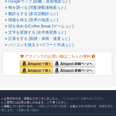
Googleマップ [距離・原発地図
]
など
物を調べる [宅配便配達検索
]
など
翻訳をする [多言語翻訳
]
など
情報を得る [世界の地震
]
など
頭を休める/Coffee Break [ゲーム
]
など
文字を変換する [全半角変換
]
など
計算をする [面積・体積・速度
]
など
パソコンを操る [パスワード作成
]
など
アマゾンでのお買い物はこちらが便利
●
お気付きの点，情報などがごさいましたら，
《こちらから》お知らせください。
●
ご質問にはお答え致しかねます。ご了承ください。
●
掲載しているデータの，
《 法律上の"引用"の範囲 》
を超えての
無断転載・無断転用を
禁じます - 《見解と取り組み》