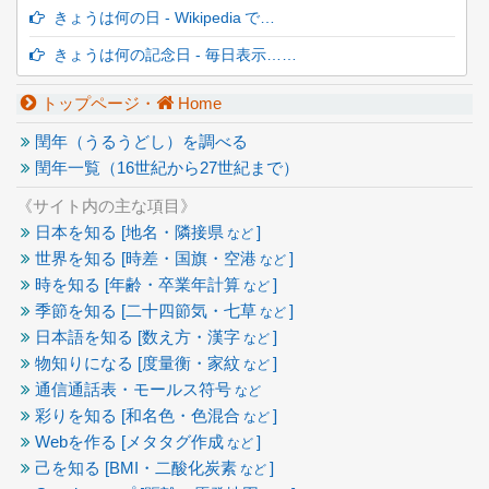
きょうは何の日 - Wikipedia で…
きょうは何の記念日 - 毎日表示……
トップページ・
Home
閏年（うるうどし）を調べる
閏年一覧（16世紀から27世紀まで）
《サイト内の主な項目》
日本を知る [地名・隣接県
]
など
世界を知る [時差・国旗・空港
]
など
時を知る [年齢・卒業年計算
]
など
季節を知る [二十四節気・七草
]
など
日本語を知る [数え方・漢字
]
など
物知りになる [度量衡・家紋
]
など
通信通話表・モールス符号
など
彩りを知る [和名色・色混合
]
など
Webを作る [メタタグ作成
]
など
己を知る [BMI・二酸化炭素
]
など