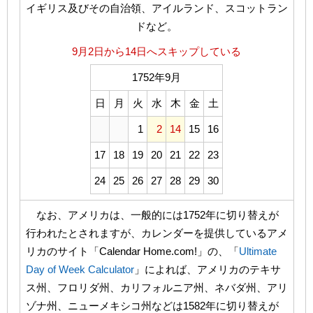
イギリス及びその自治領、アイルランド、スコットラン
ドなど。
9月2日から14日へスキップしている
1752年9月
日
月
火
水
木
金
土
1
2
14
15
16
17
18
19
20
21
22
23
24
25
26
27
28
29
30
なお、アメリカは、一般的には1752年に切り替えが
行われたとされますが、カレンダーを提供しているアメ
リカのサイト「Calendar Home.com!」の、「
Ultimate
Day of Week Calculator
」によれば、アメリカのテキサ
ス州、フロリダ州、カリフォルニア州、ネバダ州、アリ
ゾナ州、ニューメキシコ州などは1582年に切り替えが