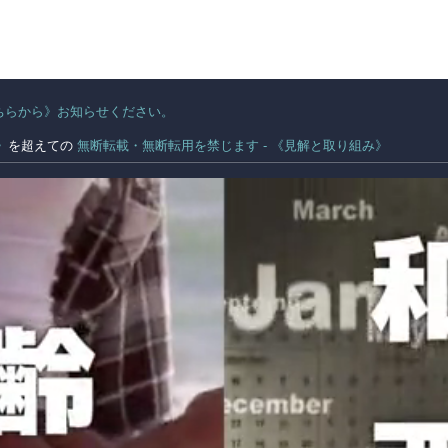
ちらから》お知らせください。
。
》
を超えての
無断転載・無断転用を禁じます - 《見解と取り組み》