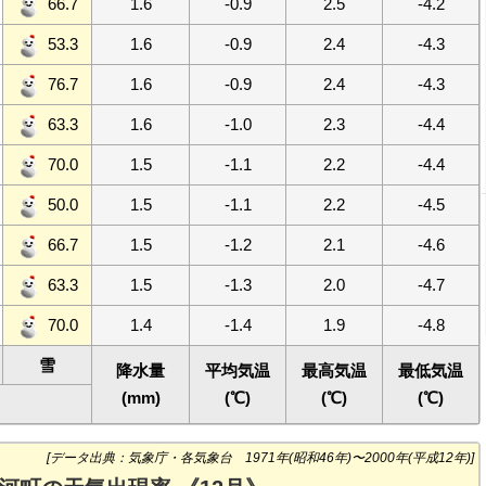
66.7
1.6
-0.9
2.5
-4.2
53.3
1.6
-0.9
2.4
-4.3
76.7
1.6
-0.9
2.4
-4.3
63.3
1.6
-1.0
2.3
-4.4
70.0
1.5
-1.1
2.2
-4.4
50.0
1.5
-1.1
2.2
-4.5
66.7
1.5
-1.2
2.1
-4.6
63.3
1.5
-1.3
2.0
-4.7
70.0
1.4
-1.4
1.9
-4.8
雪
降水量
平均気温
最高気温
最低気温
(mm)
(℃)
(℃)
(℃)
[データ出典：気象庁・各気象台 1971年(昭和46年)〜2000年(平成12年)]