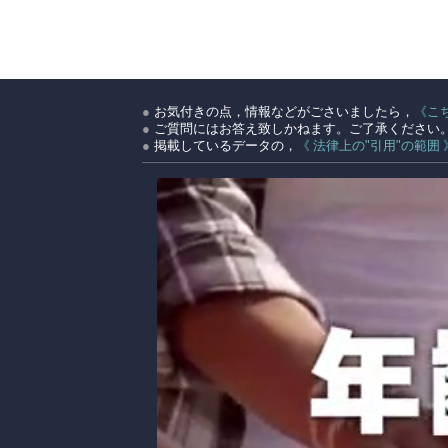
●
お気付きの点，情報などがごさいましたら，
《こ
●
ご質問にはお答え致しかねます。ご了承ください
●
掲載しているデータの，
《 法律上の"引用"の範囲 