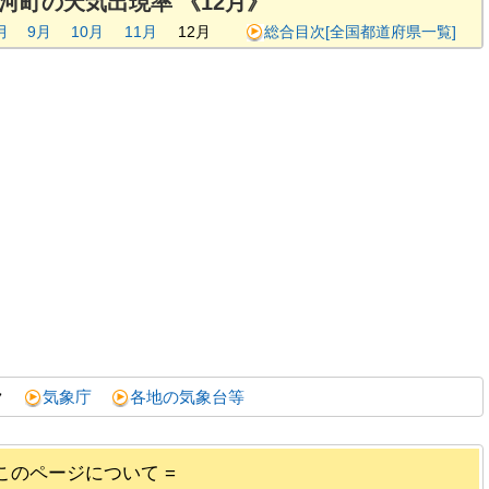
河町の天気出現率 《12月》
月
9月
10月
11月
12月
総合目次[全国都道府県一覧]
ク
気象庁
各地の気象台等
 このページについて =