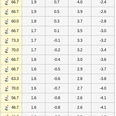
66.7
1.9
0.7
4.0
-2.4
66.7
1.9
0.5
3.9
-2.6
60.0
1.8
0.3
3.7
-2.8
66.7
1.7
0.1
3.5
-3.0
73.3
1.7
-0.1
3.3
-3.2
70.0
1.7
-0.2
3.2
-3.4
66.7
1.6
-0.4
3.0
-3.6
66.7
1.6
-0.5
2.9
-3.7
63.3
1.6
-0.6
2.8
-3.8
70.0
1.6
-0.7
2.7
-4.0
56.7
1.6
-0.8
2.6
-4.1
46.7
1.6
-0.8
2.6
-4.1