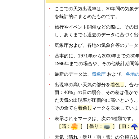
・
ここでの天気出現率は、30年間の気象
を統計的にまとめたものです。
・
旅行やイベント開催などの際に、その日
し、あくまでも過去のデータに基づく出
・
気象庁および、各地の気象台等のデータ
・
基本的に、1971年から2000年までの
1996年までの場合や、その他統計期間
・
最新のデータは、
気象庁
および、
各地
・
出現率の高い天気の部分を
着色し
、合わ
雨：40%」の日の場合、その差は僅か
た天気の出現率が圧倒的に高いというこ
その全てを
着色し
マークを表示していま
・
表示されるマークは、次の4種類です。
[ 晴：
]
[ 曇り：
]
[ 雨：
・
天気（晴れ・曇り・雨・雪）の分類方法