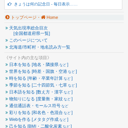
きょうは何の記念日 - 毎日表示……
トップページ・
Home
天気出現率総合目次
[全国都道府県一覧]
このページについて
北海道/市町村・地名読み方一覧
《サイト内の主な項目》
日本を知る [地名・隣接県
]
など
世界を知る [時差・国旗・空港
]
など
時を知る [年齢・卒業年計算
]
など
季節を知る [二十四節気・七草
]
など
日本語を知る [数え方・漢字
]
など
物知りになる [度量衡・家紋
]
など
通信通話表・モールス符号
など
彩りを知る [和名色・色混合
]
など
Webを作る [メタタグ作成
]
など
己を知る [BMI・二酸化炭素
]
など