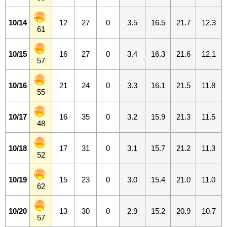
10/14
12
27
0
3.5
16.5
21.7
12.3
61
10/15
16
27
0
3.4
16.3
21.6
12.1
57
10/16
21
24
0
3.3
16.1
21.5
11.8
55
10/17
16
35
0
3.2
15.9
21.3
11.5
48
10/18
17
31
0
3.1
15.7
21.2
11.3
52
10/19
15
23
0
3.0
15.4
21.0
11.0
62
10/20
13
30
0
2.9
15.2
20.9
10.7
57