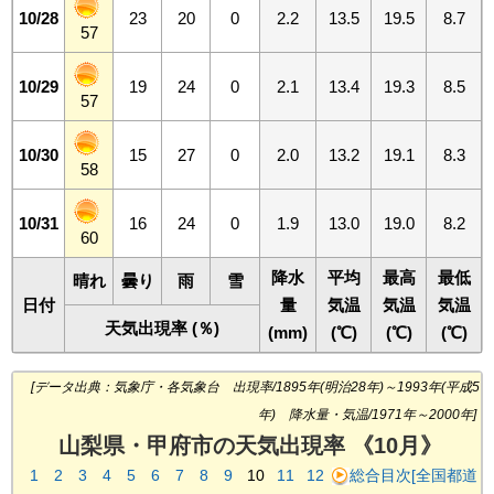
10/28
23
20
0
2.2
13.5
19.5
8.7
57
10/29
19
24
0
2.1
13.4
19.3
8.5
57
10/30
15
27
0
2.0
13.2
19.1
8.3
58
10/31
16
24
0
1.9
13.0
19.0
8.2
60
降水
平均
最高
最低
晴れ
曇り
雨
雪
日付
量
気温
気温
気温
天気出現率 (％)
(mm)
(℃)
(℃)
(℃)
[データ出典：気象庁・各気象台 出現率/1895年(明治28年)～1993年(平成5
年) 降水量・気温/1971年～2000年]
山梨県・甲府市の天気出現率 《10月》
1
2
3
4
5
6
7
8
9
10
11
12
総合目次[全国都道