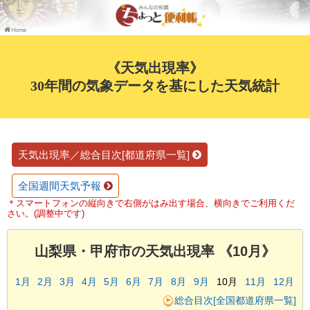
《天気出現率》
30年間の気象データを基にした天気統計
天気出現率／総合目次[都道府県一覧]
全国週間天気予報
＊スマートフォンの縦向きで右側がはみ出す場合、横向きでご利用くだ
さい。(調整中です)
山梨県・甲府市の天気出現率 《10月》
1月
2月
3月
4月
5月
6月
7月
8月
9月
10月
11月
12月
総合目次[全国都道府県一覧]