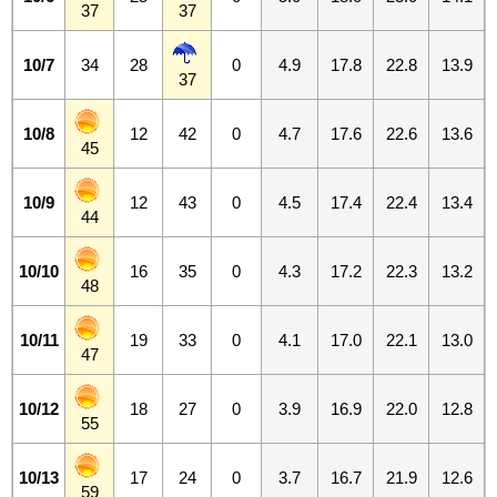
37
37
10/7
34
28
0
4.9
17.8
22.8
13.9
37
10/8
12
42
0
4.7
17.6
22.6
13.6
45
10/9
12
43
0
4.5
17.4
22.4
13.4
44
10/10
16
35
0
4.3
17.2
22.3
13.2
48
10/11
19
33
0
4.1
17.0
22.1
13.0
47
10/12
18
27
0
3.9
16.9
22.0
12.8
55
10/13
17
24
0
3.7
16.7
21.9
12.6
59