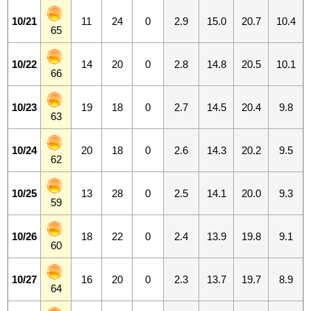
10/21
11
24
0
2.9
15.0
20.7
10.4
65
10/22
14
20
0
2.8
14.8
20.5
10.1
66
10/23
19
18
0
2.7
14.5
20.4
9.8
63
10/24
20
18
0
2.6
14.3
20.2
9.5
62
10/25
13
28
0
2.5
14.1
20.0
9.3
59
10/26
18
22
0
2.4
13.9
19.8
9.1
60
10/27
16
20
0
2.3
13.7
19.7
8.9
64