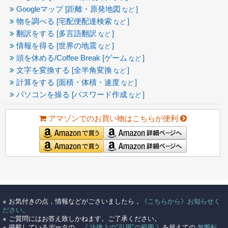
Googleマップ [距離・原発地図
]
など
物を調べる [宅配便配達検索
]
など
翻訳をする [多言語翻訳
]
など
情報を得る [世界の地震
]
など
頭を休める/Coffee Break [ゲーム
]
など
文字を変換する [全半角変換
]
など
計算をする [面積・体積・速度
]
など
パソコンを操る [パスワード作成
]
など
アマゾンでのお買い物はこちらが便利
●
お気付きの点，情報などがごさいましたら，
《こちらから》お知らせく
ださい。
●
ご質問にはお答え致しかねます。ご了承ください。
●
掲載しているデータの，
《 法律上の"引用"の範囲 》
を超えての
無断転