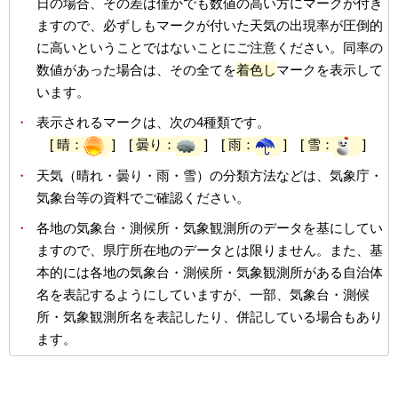
日の場合、その差は僅かでも数値の高い方にマークが付き
ますので、必ずしもマークが付いた天気の出現率が圧倒的
に高いということではないことにご注意ください。同率の
数値があった場合は、その全てを
着色し
マークを表示して
います。
・
表示されるマークは、次の4種類です。
[ 晴：
]
[ 曇り：
]
[ 雨：
]
[ 雪：
]
・
天気（晴れ・曇り・雨・雪）の分類方法などは、気象庁・
気象台等の資料でご確認ください。
・
各地の気象台・測候所・気象観測所のデータを基にしてい
ますので、県庁所在地のデータとは限りません。また、基
本的には各地の気象台・測候所・気象観測所がある自治体
名を表記するようにしていますが、一部、気象台・測候
所・気象観測所名を表記したり、併記している場合もあり
ます。