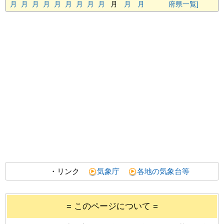
月
月
月
月
月
月
月
月
月
月
月
月
府県一覧]
・リンク
気象庁
各地の気象台等
= このページについて =