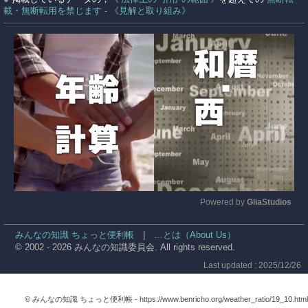
載・無断転用を禁じます - 《見解と取り組み》
Powered by 
GliaStudios
Mute
みんなの知識 ちょっと便利帳
|
…とは（About Us）
© 2002 - 2026 みんなの知識委員会. All rights reserved.
Last updated : 2025/12/26
© みんなの知識 ちょっと便利帳 -
https://www.benricho.org/weather_ratio/19_10.html