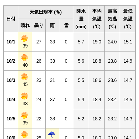
降水
平均
最高
最低
天気出現率 (％)
日付
量
気温
気温
気温
晴れ
曇り
雨
雪
(mm)
(℃)
(℃)
(℃)
10/1
27
33
0
5.7
19.0
24.0
15.1
39
10/2
26
33
0
5.6
18.8
23.8
14.9
40
10/3
23
31
0
5.5
18.6
23.6
14.7
45
10/4
24
37
0
5.4
18.4
23.4
14.5
38
10/5
22
38
0
5.2
18.2
23.2
14.3
39
10/6
25
0
5.0
18.0
23.0
14.1