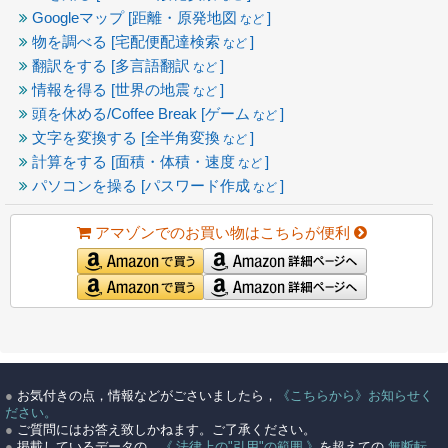
Googleマップ [距離・原発地図
]
など
物を調べる [宅配便配達検索
]
など
翻訳をする [多言語翻訳
]
など
情報を得る [世界の地震
]
など
頭を休める/Coffee Break [ゲーム
]
など
文字を変換する [全半角変換
]
など
計算をする [面積・体積・速度
]
など
パソコンを操る [パスワード作成
]
など
アマゾンでのお買い物はこちらが便利
●
お気付きの点，情報などがごさいましたら，
《こちらから》お知らせく
ださい。
●
ご質問にはお答え致しかねます。ご了承ください。
●
掲載しているデータの，
《 法律上の"引用"の範囲 》
を超えての
無断転