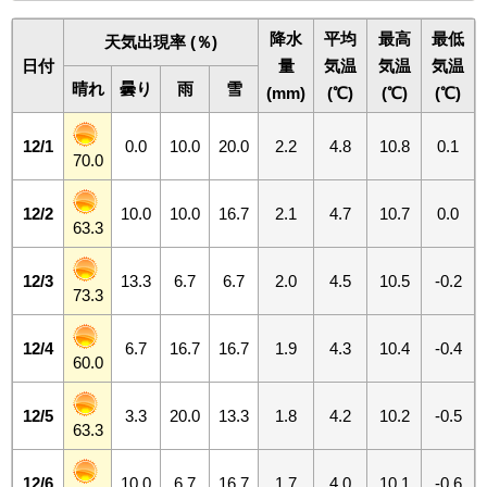
降水
平均
最高
最低
天気出現率 (％)
日付
量
気温
気温
気温
晴れ
曇り
雨
雪
(mm)
(℃)
(℃)
(℃)
12/1
0.0
10.0
20.0
2.2
4.8
10.8
0.1
70.0
12/2
10.0
10.0
16.7
2.1
4.7
10.7
0.0
63.3
12/3
13.3
6.7
6.7
2.0
4.5
10.5
-0.2
73.3
12/4
6.7
16.7
16.7
1.9
4.3
10.4
-0.4
60.0
12/5
3.3
20.0
13.3
1.8
4.2
10.2
-0.5
63.3
12/6
10.0
6.7
16.7
1.7
4.0
10.1
-0.6