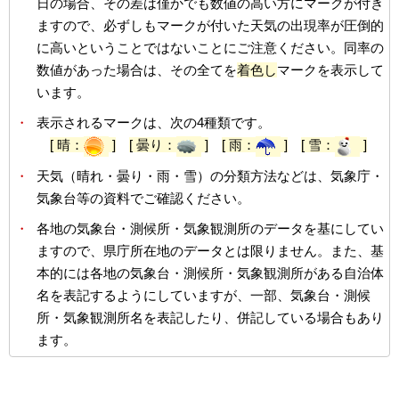
日の場合、その差は僅かでも数値の高い方にマークが付き
ますので、必ずしもマークが付いた天気の出現率が圧倒的
に高いということではないことにご注意ください。同率の
数値があった場合は、その全てを
着色し
マークを表示して
います。
・
表示されるマークは、次の4種類です。
[ 晴：
]
[ 曇り：
]
[ 雨：
]
[ 雪：
]
・
天気（晴れ・曇り・雨・雪）の分類方法などは、気象庁・
気象台等の資料でご確認ください。
・
各地の気象台・測候所・気象観測所のデータを基にしてい
ますので、県庁所在地のデータとは限りません。また、基
本的には各地の気象台・測候所・気象観測所がある自治体
名を表記するようにしていますが、一部、気象台・測候
所・気象観測所名を表記したり、併記している場合もあり
ます。