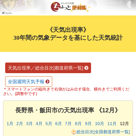
《天気出現率》
30年間の気象データを基にした天気統計
天気出現率／総合目次[都道府県一覧]
全国週間天気予報
＊スマートフォンの縦向きで右側がはみ出す場合、横向きでご利用くだ
さい。(調整中です)
長野県・飯田市の天気出現率 《12月》
1月
2月
3月
4月
5月
6月
7月
8月
9月
10月
11月
12月
総合目次[全国都道府県一覧]