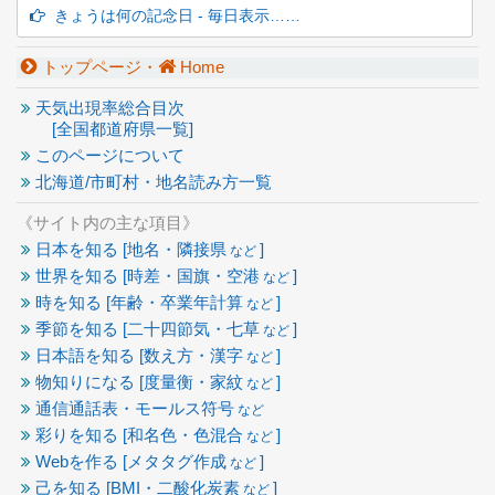
きょうは何の記念日 - 毎日表示……
トップページ・
Home
天気出現率総合目次
[全国都道府県一覧]
このページについて
北海道/市町村・地名読み方一覧
《サイト内の主な項目》
日本を知る [地名・隣接県
]
など
世界を知る [時差・国旗・空港
]
など
時を知る [年齢・卒業年計算
]
など
季節を知る [二十四節気・七草
]
など
日本語を知る [数え方・漢字
]
など
物知りになる [度量衡・家紋
]
など
通信通話表・モールス符号
など
彩りを知る [和名色・色混合
]
など
Webを作る [メタタグ作成
]
など
己を知る [BMI・二酸化炭素
]
など