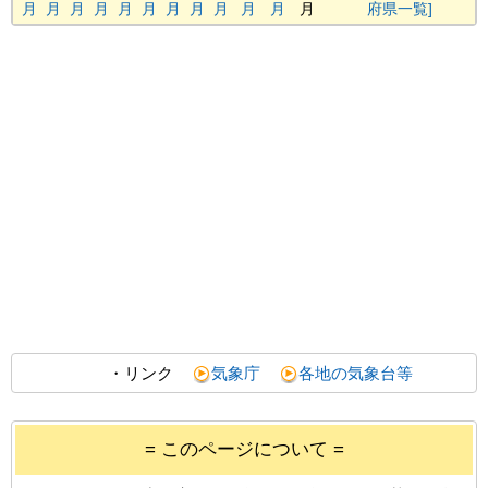
月
月
月
月
月
月
月
月
月
月
月
月
府県一覧]
・リンク
気象庁
各地の気象台等
= このページについて =