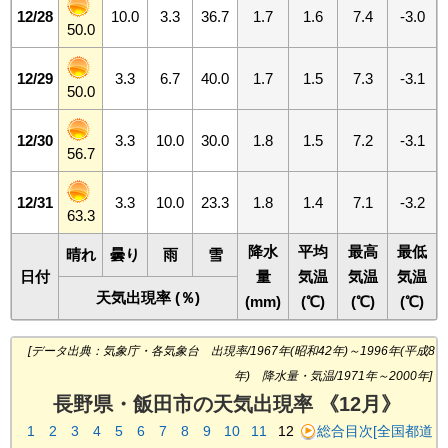
12/28
10.0
3.3
36.7
1.7
1.6
7.4
-3.0
50.0
12/29
3.3
6.7
40.0
1.7
1.5
7.3
-3.1
50.0
12/30
3.3
10.0
30.0
1.8
1.5
7.2
-3.1
56.7
12/31
3.3
10.0
23.3
1.8
1.4
7.1
-3.2
63.3
降水
平均
最高
最低
晴れ
曇り
雨
雪
日付
量
気温
気温
気温
天気出現率 (％)
(mm)
(℃)
(℃)
(℃)
[データ出典：気象庁・各気象台 出現率/1967年(昭和42年)～1996年(平成8
年) 降水量・気温/1971年～2000年]
長野県・飯田市の天気出現率 《12月》
1
2
3
4
5
6
7
8
9
10
11
12
総合目次[全国都道