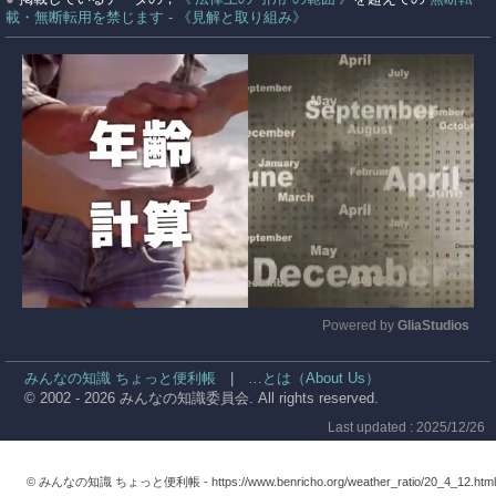
載・無断転用を禁じます - 《見解と取り組み》
Powered by 
GliaStudios
Mute
みんなの知識 ちょっと便利帳
|
…とは（About Us）
© 2002 - 2026 みんなの知識委員会. All rights reserved.
Last updated : 2025/12/26
© みんなの知識 ちょっと便利帳 -
https://www.benricho.org/weather_ratio/20_4_12.html