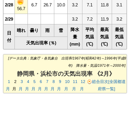
2/28
6.7
26.7
10.0
3.2
7.1
11.8
3.1
56.7
2/29
3.2
7.2
11.9
3.2
降水
平均
最高
最低
晴れ
曇り
雨
雪
日
量
気温
気温
気温
付
天気出現率 (％)
(mm)
(℃)
(℃)
(℃)
[データ出典：気象庁・各気象台 出現率/1967年(昭和42年)～1996年(平成8
年) 降水量・気温/1971年～2000年]
静岡県・浜松市の天気出現率 《2月》
1
2
3
4
5
6
7
8
9
10
11
12
総合目次[全国都道
月
月
月
月
月
月
月
月
月
月
月
月
府県一覧]