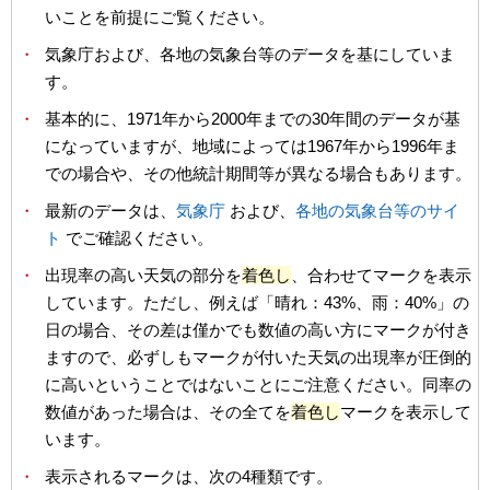
いことを前提にご覧ください。
・
気象庁および、各地の気象台等のデータを基にしていま
す。
・
基本的に、1971年から2000年までの30年間のデータが基
になっていますが、地域によっては1967年から1996年ま
での場合や、その他統計期間等が異なる場合もあります。
・
最新のデータは、
気象庁
および、
各地の気象台等のサイ
ト
でご確認ください。
・
出現率の高い天気の部分を
着色し
、合わせてマークを表示
しています。ただし、例えば「晴れ：43%、雨：40%」の
日の場合、その差は僅かでも数値の高い方にマークが付き
ますので、必ずしもマークが付いた天気の出現率が圧倒的
に高いということではないことにご注意ください。同率の
数値があった場合は、その全てを
着色し
マークを表示して
います。
・
表示されるマークは、次の4種類です。