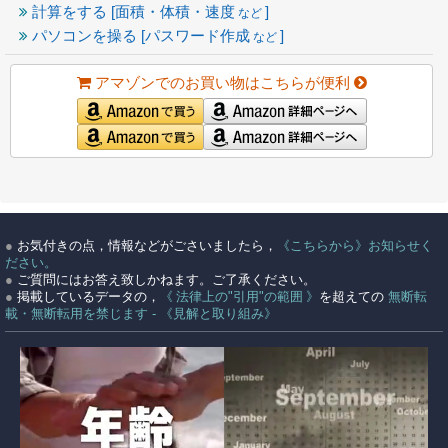
計算をする [面積・体積・速度
]
など
パソコンを操る [パスワード作成
]
など
アマゾンでのお買い物はこちらが便利
●
お気付きの点，情報などがごさいましたら，
《こちらから》お知らせく
ださい。
●
ご質問にはお答え致しかねます。ご了承ください。
●
掲載しているデータの，
《 法律上の"引用"の範囲 》
を超えての
無断転
載・無断転用を禁じます - 《見解と取り組み》