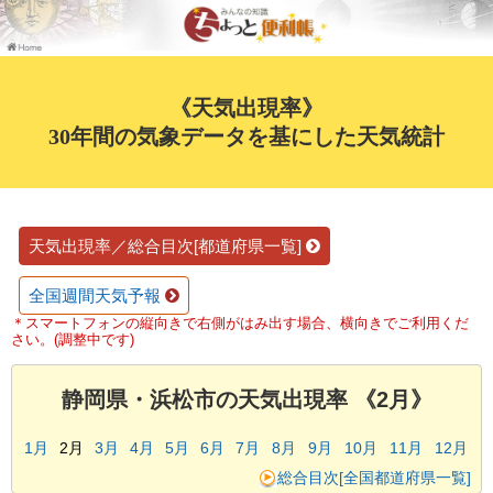
《天気出現率》
30年間の気象データを基にした天気統計
天気出現率／総合目次[都道府県一覧]
全国週間天気予報
＊スマートフォンの縦向きで右側がはみ出す場合、横向きでご利用くだ
さい。(調整中です)
静岡県・浜松市の天気出現率 《2月》
1月
2月
3月
4月
5月
6月
7月
8月
9月
10月
11月
12月
総合目次[全国都道府県一覧]