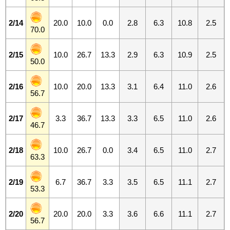
2/14
20.0
10.0
0.0
2.8
6.3
10.8
2.5
70.0
2/15
10.0
26.7
13.3
2.9
6.3
10.9
2.5
50.0
2/16
10.0
20.0
13.3
3.1
6.4
11.0
2.6
56.7
2/17
3.3
36.7
13.3
3.3
6.5
11.0
2.6
46.7
2/18
10.0
26.7
0.0
3.4
6.5
11.0
2.7
63.3
2/19
6.7
36.7
3.3
3.5
6.5
11.1
2.7
53.3
2/20
20.0
20.0
3.3
3.6
6.6
11.1
2.7
56.7