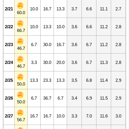
2/21
10.0
16.7
13.3
3.7
6.6
11.1
2.7
60.0
2/22
10.0
13.3
10.0
3.6
6.6
11.2
2.8
66.7
2/23
6.7
30.0
16.7
3.6
6.7
11.2
2.8
46.7
2/24
3.3
30.0
20.0
3.6
6.7
11.3
2.8
46.7
2/25
13.3
23.3
13.3
3.5
6.8
11.4
2.9
50.0
2/26
6.7
36.7
6.7
3.4
6.9
11.5
2.9
50.0
2/27
16.7
16.7
10.0
3.3
7.0
11.6
3.0
56.7