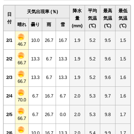
降水
平均
最高
最低
天気出現率 (％)
日
量
気温
気温
気温
付
晴れ
曇り
雨
雪
(mm)
(℃)
(℃)
(℃)
2/1
10.0
26.7
16.7
1.9
5.2
9.5
1.5
46.7
2/2
13.3
6.7
13.3
1.9
5.2
9.6
1.5
66.7
2/3
13.3
6.7
13.3
1.9
5.2
9.6
1.6
66.7
2/4
6.7
16.7
6.7
2.0
5.3
9.7
1.6
70.0
2/5
6.7
26.7
0.0
2.0
5.3
9.8
1.7
66.7
2/6
10.0
16.7
13.3
2.0
5.4
9.9
1.7