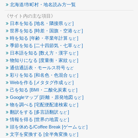
北海道/市町村・地名読み方一覧
《サイト内の主な項目》
日本を知る [地名・隣接県
]
など
世界を知る [時差・国旗・空港
]
など
時を知る [年齢・卒業年計算
]
など
季節を知る [二十四節気・七草
]
など
日本語を知る [数え方・漢字
]
など
物知りになる [度量衡・家紋
]
など
通信通話表・モールス符号
など
彩りを知る [和名色・色混合
]
など
Webを作る [メタタグ作成
]
など
己を知る [BMI・二酸化炭素
]
など
Googleマップ [距離・原発地図
]
など
物を調べる [宅配便配達検索
]
など
翻訳をする [多言語翻訳
]
など
情報を得る [世界の地震
]
など
頭を休める/Coffee Break [ゲーム
]
など
文字を変換する [全半角変換
]
など