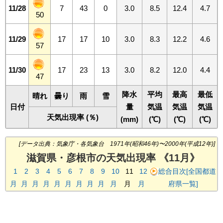
11/28
7
43
0
3.0
8.5
12.4
4.7
50
11/29
17
17
10
3.0
8.3
12.2
4.6
57
11/30
17
23
13
3.0
8.2
12.0
4.4
47
降水
平均
最高
最低
晴れ
曇り
雨
雪
日付
量
気温
気温
気温
天気出現率 (％)
(mm)
(℃)
(℃)
(℃)
[データ出典：気象庁・各気象台 1971年(昭和46年)〜2000年(平成12年)]
滋賀県・彦根市の天気出現率 《11月》
1
2
3
4
5
6
7
8
9
10
11
12
総合目次[全国都道
月
月
月
月
月
月
月
月
月
月
月
月
府県一覧]