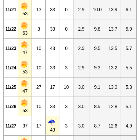
11/21
13
33
0
2.9
10.0
13.9
6.1
53
11/22
3
33
0
2.9
9.8
13.7
5.9
63
11/23
10
43
0
2.9
9.5
13.5
5.7
47
11/24
10
33
3
2.9
9.3
13.2
5.5
53
11/25
27
17
10
3.0
9.1
13.0
5.3
47
11/26
10
33
3
3.0
8.9
12.8
5.1
53
11/27
37
17
3
3.0
8.7
12.6
4.9
43