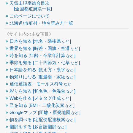
天気出現率総合目次
[全国都道府県一覧]
このページについて
北海道/市町村・地名読み方一覧
《サイト内の主な項目》
日本を知る [地名・隣接県
]
など
世界を知る [時差・国旗・空港
]
など
時を知る [年齢・卒業年計算
]
など
季節を知る [二十四節気・七草
]
など
日本語を知る [数え方・漢字
]
など
物知りになる [度量衡・家紋
]
など
通信通話表・モールス符号
など
彩りを知る [和名色・色混合
]
など
Webを作る [メタタグ作成
]
など
己を知る [BMI・二酸化炭素
]
など
Googleマップ [距離・原発地図
]
など
物を調べる [宅配便配達検索
]
など
翻訳をする [多言語翻訳
]
など