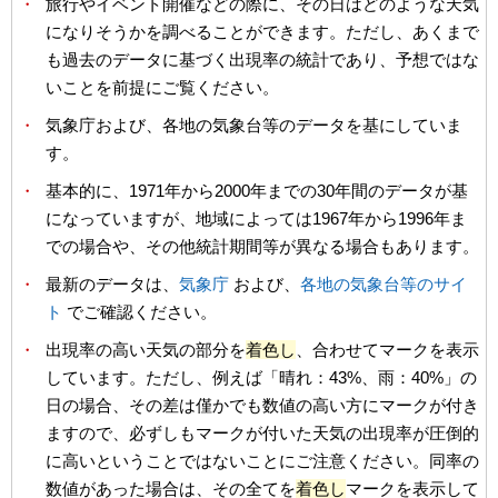
・
旅行やイベント開催などの際に、その日はどのような天気
になりそうかを調べることができます。ただし、あくまで
も過去のデータに基づく出現率の統計であり、予想ではな
いことを前提にご覧ください。
・
気象庁および、各地の気象台等のデータを基にしていま
す。
・
基本的に、1971年から2000年までの30年間のデータが基
になっていますが、地域によっては1967年から1996年ま
での場合や、その他統計期間等が異なる場合もあります。
・
最新のデータは、
気象庁
および、
各地の気象台等のサイ
ト
でご確認ください。
・
出現率の高い天気の部分を
着色し
、合わせてマークを表示
しています。ただし、例えば「晴れ：43%、雨：40%」の
日の場合、その差は僅かでも数値の高い方にマークが付き
ますので、必ずしもマークが付いた天気の出現率が圧倒的
に高いということではないことにご注意ください。同率の
数値があった場合は、その全てを
着色し
マークを表示して