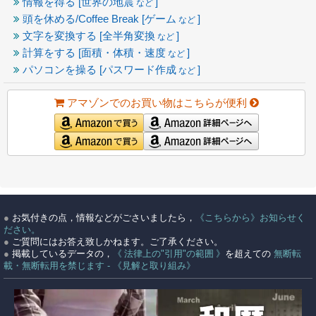
情報を得る [世界の地震
]
など
頭を休める/Coffee Break [ゲーム
]
など
文字を変換する [全半角変換
]
など
計算をする [面積・体積・速度
]
など
パソコンを操る [パスワード作成
]
など
アマゾンでのお買い物はこちらが便利
●
お気付きの点，情報などがごさいましたら，
《こちらから》お知らせく
ださい。
●
ご質問にはお答え致しかねます。ご了承ください。
●
掲載しているデータの，
《 法律上の"引用"の範囲 》
を超えての
無断転
載・無断転用を禁じます - 《見解と取り組み》