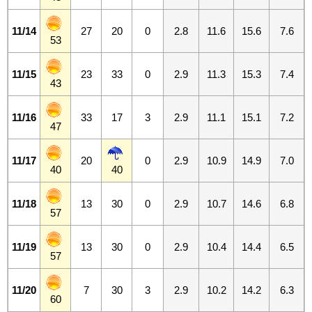
11/14
27
20
0
2.8
11.6
15.6
7.6
53
11/15
23
33
0
2.9
11.3
15.3
7.4
43
11/16
33
17
3
2.9
11.1
15.1
7.2
47
11/17
20
0
2.9
10.9
14.9
7.0
40
40
11/18
13
30
0
2.9
10.7
14.6
6.8
57
11/19
13
30
0
2.9
10.4
14.4
6.5
57
11/20
7
30
3
2.9
10.2
14.2
6.3
60