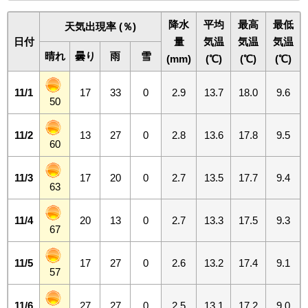
降水
平均
最高
最低
天気出現率 (％)
日付
量
気温
気温
気温
晴れ
曇り
雨
雪
(mm)
(℃)
(℃)
(℃)
11/1
17
33
0
2.9
13.7
18.0
9.6
50
11/2
13
27
0
2.8
13.6
17.8
9.5
60
11/3
17
20
0
2.7
13.5
17.7
9.4
63
11/4
20
13
0
2.7
13.3
17.5
9.3
67
11/5
17
27
0
2.6
13.2
17.4
9.1
57
11/6
27
27
0
2.5
13.1
17.2
9.0