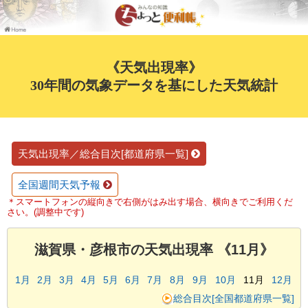
《天気出現率》
30年間の気象データを基にした天気統計
天気出現率／総合目次[都道府県一覧]
全国週間天気予報
＊スマートフォンの縦向きで右側がはみ出す場合、横向きでご利用くだ
さい。(調整中です)
滋賀県・彦根市の天気出現率 《11月》
1月
2月
3月
4月
5月
6月
7月
8月
9月
10月
11月
12月
総合目次[全国都道府県一覧]