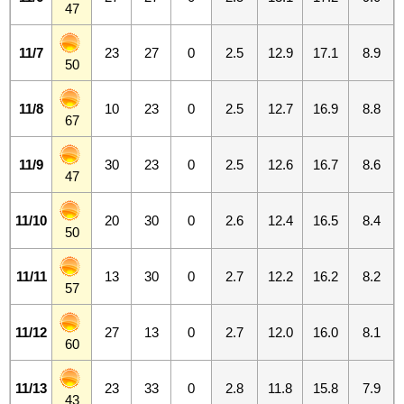
47
11/7
23
27
0
2.5
12.9
17.1
8.9
50
11/8
10
23
0
2.5
12.7
16.9
8.8
67
11/9
30
23
0
2.5
12.6
16.7
8.6
47
11/10
20
30
0
2.6
12.4
16.5
8.4
50
11/11
13
30
0
2.7
12.2
16.2
8.2
57
11/12
27
13
0
2.7
12.0
16.0
8.1
60
11/13
23
33
0
2.8
11.8
15.8
7.9
43